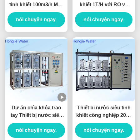
tinh khiết 100m3/h Máy
khiết 1T/H với RO và
lọc nước công nghiệp
EDI
nói chuyện ngay.
với các đơn vị
nói chuyện ngay.
UF+RO+EDI
Dự án chìa khóa trao
Thiết bị nước siêu tinh
tay Thiết bị nước siêu
khiết công nghiệp 20T /
tinh khiết 80T/H để làm
H
sạch tấm nền màn hình
nói chuyện ngay.
nói chuyện ngay.