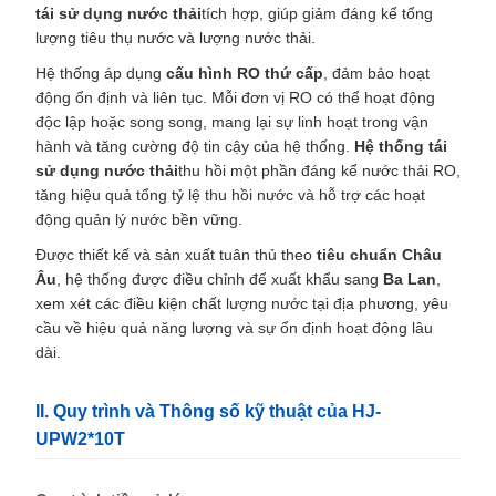
tái sử dụng nước thải
tích hợp, giúp giảm đáng kể tổng
lượng tiêu thụ nước và lượng nước thải.
Hệ thống áp dụng
cấu hình RO thứ cấp
, đảm bảo hoạt
động ổn định và liên tục. Mỗi đơn vị RO có thể hoạt động
độc lập hoặc song song, mang lại sự linh hoạt trong vận
hành và tăng cường độ tin cậy của hệ thống.
Hệ thống tái
sử dụng nước thải
thu hồi một phần đáng kể nước thải RO,
tăng hiệu quả tổng tỷ lệ thu hồi nước và hỗ trợ các hoạt
động quản lý nước bền vững.
Được thiết kế và sản xuất tuân thủ theo
tiêu chuẩn Châu
Âu
, hệ thống được điều chỉnh để xuất khẩu sang
Ba Lan
,
xem xét các điều kiện chất lượng nước tại địa phương, yêu
cầu về hiệu quả năng lượng và sự ổn định hoạt động lâu
dài.
II. Quy trình và Thông số kỹ thuật của HJ-
UPW2*10T