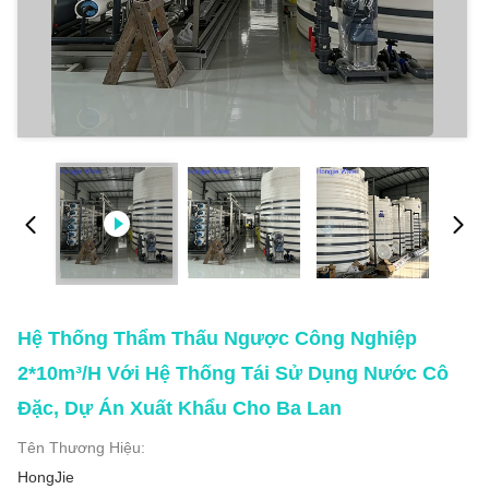
Hệ Thống Thẩm Thấu Ngược Công Nghiệp
2*10m³/H Với Hệ Thống Tái Sử Dụng Nước Cô
Đặc, Dự Án Xuất Khẩu Cho Ba Lan
Tên Thương Hiệu:
HongJie