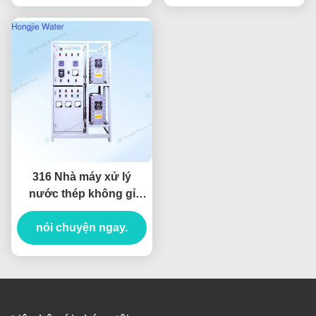
316 Nhà máy xử lý
nước thép không gỉ
30t/h Hệ thống nước
siêu tinh khiết công
nói chuyện ngay.
nghiệp