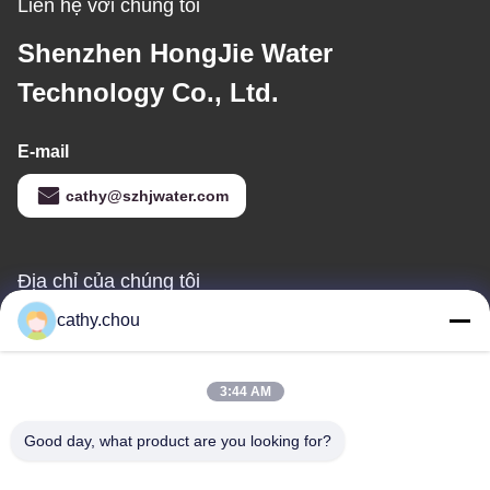
Liên hệ với chúng tôi
Shenzhen HongJie Water
Technology Co., Ltd.
E-mail
cathy@szhjwater.com
Địa chỉ của chúng tôi
cathy.chou
Địa chỉ
Phòng 1105, Tòa nhà 3, Công viên công nghiệp Xinsheng Green
Valley, Cộng đồng Xinsheng, đường Longgang, quận Longgang,
3:44 AM
Thâm Quyến, Trung Quốc
Good day, what product are you looking for?
điện thoại
0086-755-27500078