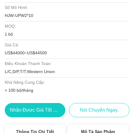
Số Mô Hình:
HJW-UPW2*10
MOQ:
1 bộ
Giá Cả:
US$44000~US$44500
Điều Khoản Thanh Toán:
L/C,D/P,T/T,Western Union
Khả Năng Cung Cấp:
> 100 bộ/tháng
Nhận Được Giá Tốt Nhất
Nói Chuyện Ngay.
Thông Tin Chi Tiết
Mô Tả Sản Phẩm