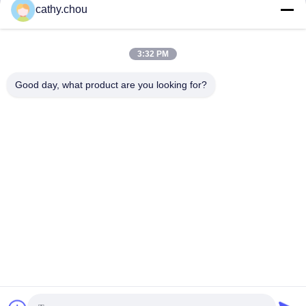
cathy.chou
3:32 PM
Good day, what product are you looking for?
Dự án chìa khóa trao
Thiết bị nước siêu tinh
tay Thiết bị nước siêu
khiết công nghiệp 20T /
tinh khiết 80T/H để làm
H
sạch tấm nền màn hình
nói chuyện ngay.
nói chuyện ngay.