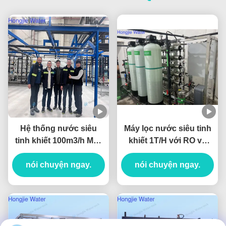
Hệ thống nước siêu
Máy lọc nước siêu tinh
tinh khiết 100m3/h Máy
khiết 1T/H với RO và
lọc nước công nghiệp
EDI
nói chuyện ngay.
với các đơn vị
nói chuyện ngay.
UF+RO+EDI