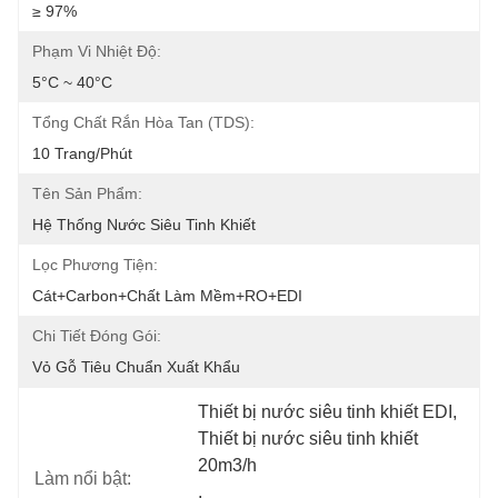
≥ 97%
Phạm Vi Nhiệt Độ:
5°C ~ 40°C
Tổng Chất Rắn Hòa Tan (TDS):
10 Trang/phút
Tên Sản Phẩm:
Hệ Thống Nước Siêu Tinh Khiết
Lọc Phương Tiện:
Cát+carbon+chất Làm Mềm+RO+EDI
Chi Tiết Đóng Gói:
Vỏ Gỗ Tiêu Chuẩn Xuất Khẩu
Thiết bị nước siêu tinh khiết EDI
, 
Thiết bị nước siêu tinh khiết 
20m3/h
Làm nổi bật:
, 