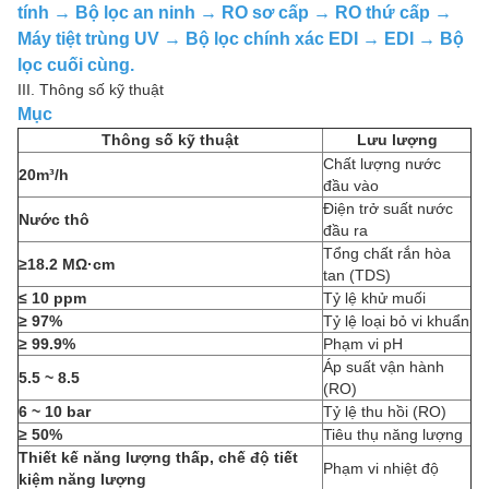
tính → Bộ lọc an ninh → RO sơ cấp → RO thứ cấp →
Máy tiệt trùng UV → Bộ lọc chính xác EDI → EDI → Bộ
lọc cuối cùng.
III. Thông số kỹ thuật
Mục
Thông số kỹ thuật
Lưu lượng
Chất lượng nước
20m³/h
đầu vào
Điện trở suất nước
Nước thô
đầu ra
Tổng chất rắn hòa
≥18.2 MΩ·cm
tan (TDS)
≤ 10 ppm
Tỷ lệ khử muối
≥ 97%
Tỷ lệ loại bỏ vi khuẩn
≥ 99.9%
Phạm vi pH
Áp suất vận hành
5.5 ~ 8.5
(RO)
6 ~ 10 bar
Tỷ lệ thu hồi (RO)
≥ 50%
Tiêu thụ năng lượng
Thiết kế năng lượng thấp, chế độ tiết
Phạm vi nhiệt độ
kiệm năng lượng