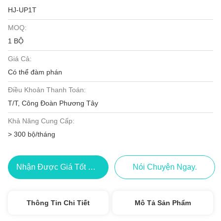
HJ-UP1T
MOQ:
1 BỘ
Giá Cả:
Có thể đàm phán
Điều Khoản Thanh Toán:
T/T, Công Đoàn Phương Tây
Khả Năng Cung Cấp:
> 300 bộ/tháng
Nhận Được Giá Tốt Nhất
Nói Chuyện Ngay.
Thông Tin Chi Tiết
Mô Tả Sản Phẩm