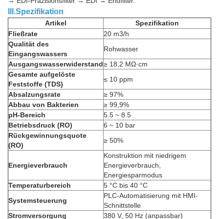
→ EDI-Präzisionsfilter → EDI → Endfilter.
III.Spezifikation
Artikel
Spezifikation
Fließrate
20 m3/h
Qualität des
Rohwasser
Eingangswassers
Ausgangswasserwiderstand
≥ 18,2 MΩ·cm
Gesamte aufgelöste
≤ 10 ppm
Feststoffe (TDS)
Absalzungsrate
≥ 97%
Abbau von Bakterien
≥ 99,9%
pH-Bereich
5.5 ~ 8.5
Betriebsdruck (RO)
6 ~ 10 bar
Rückgewinnungsquote
≥ 50%
(RO)
Konstruktion mit niedrigem
Energieverbrauch
Energieverbrauch,
Energiesparmodus
Temperaturbereich
5 °C bis 40 °C
PLC-Automatisierung mit HMI-
Systemsteuerung
Schnittstelle
Stromversorgung
380 V, 50 Hz (anpassbar)