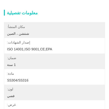
معلومات تفصيلية
مكان المنشأ:
شنتشن ، الصين
إصدار الشهادات:
ISO 14001,ISO 9001,CE,EPA
ضمان:
1 سنة
مادة:
SS304/SS316
لون:
فضي
غرض: