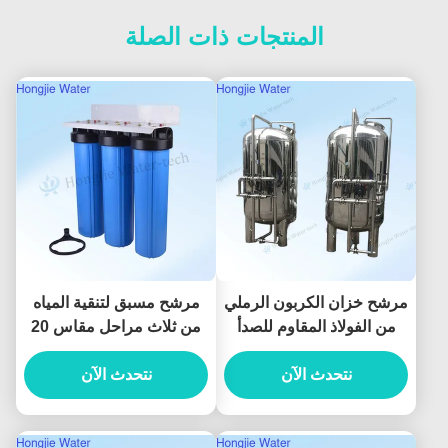
المنتجات ذات الصلة
مرشح خزان الكربون الرملي
مرشح مسبق لتنقية المياه
من الفولاذ المقاوم للصدأ
من ثلاث مراحل مقاس 20
304 / 316، ملحقات معدات
بوصة لتنقية مياه المنزل
نتحدث الآن
معالجة المياه 60 متر
بالكامل
نتحدث الآن
مكعب/ساعة