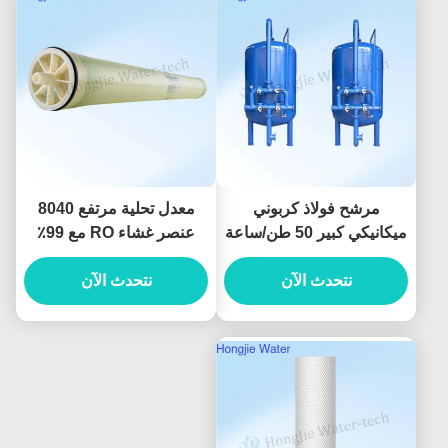
مرشح فولاذ كربوني
معدل تحلية مرتفع 8040
ميكانيكي كبير 50 طن/ساعة
عنصر غشاء RO مع 99٪
لإزالة أيونات الحديد والمنغنيز
رفض الملح
نتحدث الآن
نتحدث الآن