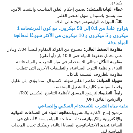
بكفاءة.
غطاء النهاية/المشبك:
يضمن إحكام الغلق المناسب والتثبيت الآمن،
مما يسمح باستبدال سهل لعنصر الفلتر.
ثالثاً. الميزات الرئيسية
ترشيح عالي الدقة:
يتراوح عادةً من 0.1 إلى 50 ميكرون، مع كون المرشحات 1
ميكرون و 5 ميكرون و 10 ميكرون هي الأكثر شيوعًا لمعالجة
المياه بدقة.
مقاومة الضغط العالي:
مصنوع من الفولاذ المقاوم للصدأ 304، وقادر
على تحمل ضغوط المياه حتى 6-10 بار (أو أعلى).
مقاومة التآكل:
مثالي للاستخدام في مياه الشرب، والمياه فائقة
النقاء، وأنظمة التبريد الصناعية، والتطبيقات الأخرى التي تتطلب
مقاومة للظروف المسببة للتآكل.
سهولة الصيانة:
عناصر الفلتر سهلة الاستبدال، مما يؤدي إلى تقليل
وقت الصيانة وتكاليف التشغيل المنخفضة.
رابعاً. التطبيقات
الترشيح المسبق لأنظمة التناضح العكسي (RO)
والترشيح الفائق (UF)
تنقية مياه الشرب للاستخدام السكني والصناعي
ترشيح إنتاج الأغذية والمشروبات
معالجة المياه في الصناعات الدوائية
والإلكترونية والكيميائية
معدات معالجة المياه بسعة 5 أطنان في
الساعة.
تحديد الاحتياجات
وضح القضايا التالية، ويمكنك تحديد المعدات
المناسبة لك.