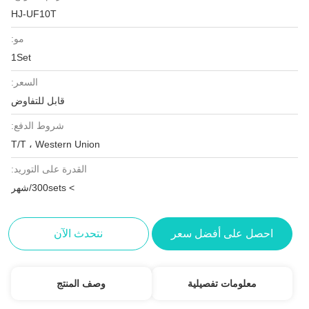
HJ-UF10T
مو:
1Set
السعر:
قابل للتفاوض
شروط الدفع:
T/T ، Western Union
القدرة على التوريد:
> 300sets/شهر
احصل على أفضل سعر
نتحدث الآن
معلومات تفصيلية
وصف المنتج