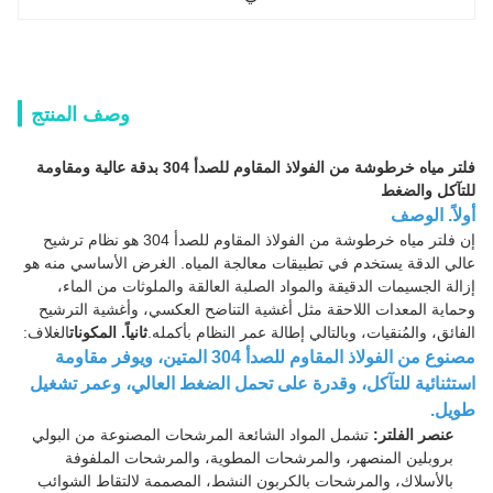
وصف المنتج
فلتر مياه خرطوشة من الفولاذ المقاوم للصدأ 304 بدقة عالية ومقاومة
للتآكل والضغط
أولاً. الوصف
إن فلتر مياه خرطوشة من الفولاذ المقاوم للصدأ 304 هو نظام ترشيح
عالي الدقة يستخدم في تطبيقات معالجة المياه. الغرض الأساسي منه هو
إزالة الجسيمات الدقيقة والمواد الصلبة العالقة والملوثات من الماء،
وحماية المعدات اللاحقة مثل أغشية التناضح العكسي، وأغشية الترشيح
الفائق، والمُنقيات، وبالتالي إطالة عمر النظام بأكمله.
ثانياً. المكونات
الغلاف:
مصنوع من الفولاذ المقاوم للصدأ 304 المتين، ويوفر مقاومة
استثنائية للتآكل، وقدرة على تحمل الضغط العالي، وعمر تشغيل
طويل.
عنصر الفلتر:
تشمل المواد الشائعة المرشحات المصنوعة من البولي
بروبلين المنصهر، والمرشحات المطوية، والمرشحات الملفوفة
بالأسلاك، والمرشحات بالكربون النشط، المصممة لالتقاط الشوائب