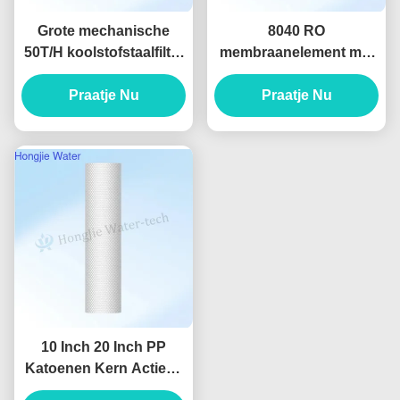
Grote mechanische
8040 RO
50T/H koolstofstaalfilter
membraanelement met
voor het verwijderen
99% zoutverwijdering
van ijzer- en
Praatje Nu
Praatje Nu
mangaanionen
10 Inch 20 Inch PP
Katoenen Kern Actieve
Koolfilter Voor