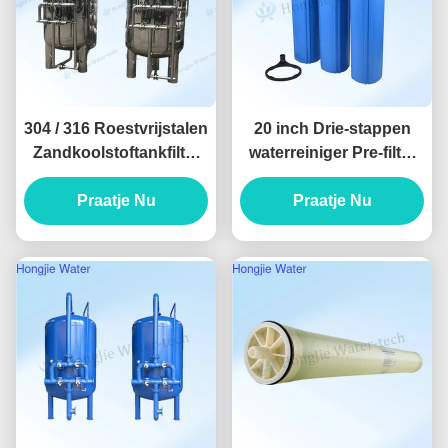
304 / 316 Roestvrijstalen
20 inch Drie-stappen
Zandkoolstoftankfilter
waterreiniger Pre-filter
60m3/H
voor het hele huis
Waterbehandelingsapparatuur
Praatje Nu
waterreiniging
Praatje Nu
Accessoires