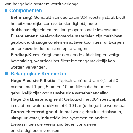
van het gehele systeem wordt verlengd.
II. Componenten
Behuizing:
Gemaakt van duurzaam 304 roestvrij staal, biedt
het uitzonderlijke corrosiebestendigheid, hoge
drukbestendigheid en een lange operationele levensduur.
Filterelement:
Veelvoorkomende materialen zijn meltblown,
geplooide, draadgewonden en actieve koolfilters, ontworpen
om onzuiverheden efficiënt op te vangen.
Eindkap/Klem:
Zorgt voor een goede afdichting en veilige
bevestiging, waardoor het filterelement gemakkelijk kan
worden vervangen.
III. Belangrijkste Kenmerken
Hoge Precisie Filtratie:
Typisch variërend van 0,1 tot 50
micron, met 1 µm, 5 µm en 10 µm filters die het meest
gebruikelijk zijn voor nauwkeurige waterbehandeling.
Hoge Drukbestendigheid:
Gebouwd met 304 roestvrij staal,
in staat om waterdrukken tot 6-10 bar (of hoger) te weerstaan.
Corrosiebestendigheid:
Ideaal voor gebruik in drinkwater,
ultrapuur water, industriële koelsystemen en andere
toepassingen die weerstand tegen corrosieve
omstandigheden vereisen.