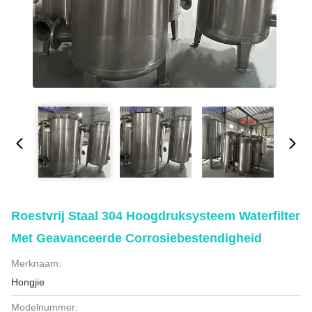
Roestvrij Staal 304 Hoogdruksysteem Waterfilter
Met Geavanceerde Corrosiebestendigheid
Merknaam:
Hongjie
Modelnummer: