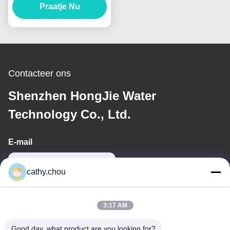
Waterfiltersysteem
Praatje Nu
Contacteer ons
Shenzhen HongJie Water
Technology Co., Ltd.
E-mail
cathy@szhjwater.com
cathy.chou
Ons adres
3:17 AM
Adres
Good day, what product are you looking for?