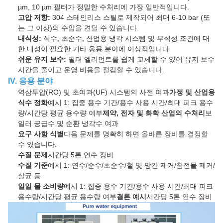
µm, 10 µm 필터가 정밀한 수처리에 가장 일반적입니다.
고압 저항:
304 스테인리스 스틸로 제작되어 최대 6-10 bar (또
는 그 이상)의 수압을 견딜 수 있습니다.
내식성:
식수, 초순수, 산업용 냉각 시스템 및 부식성 조건에 대
한 내성이 필요한 기타 응용 분야에 이상적입니다.
쉬운 유지 보수:
필터 엘리먼트를 쉽게 교체할 수 있어 유지 보수
시간을 줄이고 운영 비용을 절감할 수 있습니다.
IV. 응용 분야
역삼투압(RO) 및 초여과(UF) 시스템의 사전 여과
가정 및 산업용
식수 정화
예시 1: 집중 용수 기간/용수 사용 시간/최대 피크 용수
량/시간당 평균 용수량 여부
제약, 전자 및 화학 산업의 수처리
보
일러 공급수 및 순환 냉각수 여과
요구 사항 식별
다음 문제를 명확히 하면 올바른 장비를 결정할
수 있습니다.
수질 문제
시간당 5톤 연수 장비
수질 기준
예시 1: 연수/순수/초순수/철 및 망간 제거/침전물 제거/
살균 등
일일 물 소비량
예시 1: 집중 용수 기간/용수 사용 시간/최대 피크
용수량/시간당 평균 용수량 여부
결론 예시
시간당 5톤 연수 장비