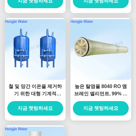
지금 챗팅하세요
부속품
지금 챗팅하세요
철 및 망간 이온을 제거하
높은 탈염율 8040 RO 멤
기 위한 대형 기계적
브레인 엘리먼트, 99% 염
50T/H 탄소 강철 필터
제거
지금 챗팅하세요
지금 챗팅하세요