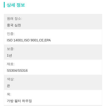
상세 정보
원래 장소:
중국 심천
인증:
ISO 14001,ISO 9001,CE,EPA
보증:
1년
재료:
SS304/SS316
색상:
은
목:
가방 필터 하우징