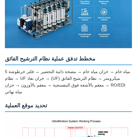
مخطط تدفق عملية نظام الترشيح الفائق
مياه خام → خزان مياه خام → مضخة ذاتية التحضير → فلتر خرطوشة 5
ميكرومتر → نظام الترشيح الفائق (UF) → خزان نفاذ UF → نظام
RO/EDI → معقم بالأشعة فوق البنفسجية → معقم بالأوزون → خزان
مياه نهائي
تحديد موقع العملية