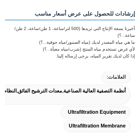
إرشادات للحصول على عرض أسعار مناسب
أخبرنا بسعة الإنتاج التي تريدها (500 لتر/ساعة، 1 طن/ساعة، 2 طن/
ساعة...؟)
ما هي مياه المصدر لديك (مياه الصنبور/مياه جوفية...؟)
لأي غرض تستخدم مياه المنتج (شرب/مياه معبأة...؟)
إذا كان لديك تقرير المياه، يرجى إرساله إلينا.
العلامات:
أنظمة التصفية العالية الصناعية,معدات الترشيح الفائق,النظام
Ultrafiltration Equipment
Ultrafiltration Membrane