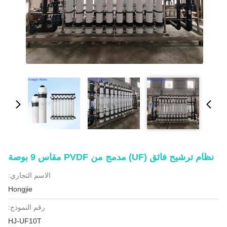
نظام ترشيح فائق (UF) مدمج من PVDF مقاس 9 بوصة
الاسم التجاري:
Hongjie
رقم النموذج:
HJ-UF10T