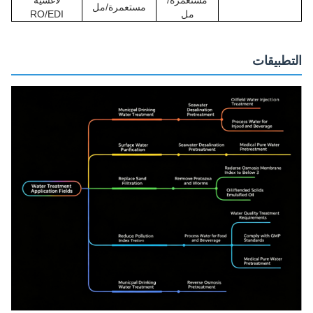
مستعمرة/مل
مل
RO/EDI
التطبيقات