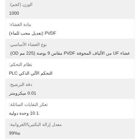
الوزن (كجم):
1000
مادة الغشاء:
PVDF (تعديل محب للماء)
نوع الغشاء الأساسي:
غشاء UF من الألياف المجوفة PVDF مقاس 9 بوصة (225 مم OD).
نظام التحكم:
التحكم الآلي الذكي PLC
دقة الترشيح:
0.01 ميكرومتر
تعكر النفايات السائلة:
.10.1 وحدة دولية
معدل إزالة البكتيريا/الغروانية:
≥99%