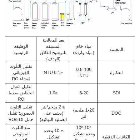
بعد المعالجة
مياه خام
المسبقة
الوظيفة
المعلمة
(مياه واردة)
للترشيح الفائق
الرئيسية
(الهدف)
تقليل التلوث
0.5-100
العكارة
≤0.1 NTU
الفيزيائي
NTU
لغشاء RO
تقليل معدل
SDI
3-20
≤1.0
انخفاض ضغط
RO
≤ 2 ملجم/لتر
تقليل التلوث
1-20 ملجم/
DOC
(يعتمد على
العضوي؛ تقليل
لتر
العملية النهائية)
حمل RO/EDI
10²-10⁶
منع التلوث
≤ 10 وحدة
وحدة تشكيل
البيولوجي
الكائنات الدقيقة
تشكيل
مستعمرة/
لأغشية