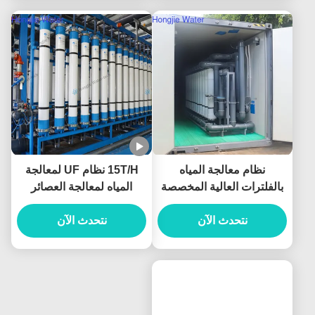
نظام معالجة المياه
15T/H نظام UF لمعالجة
بالفلترات العالية المخصصة
المياه لمعالجة العصائر
نظام التصفية 0.25T / H-
والمشروبات
1000T / H
نتحدث الآن
نتحدث الآن