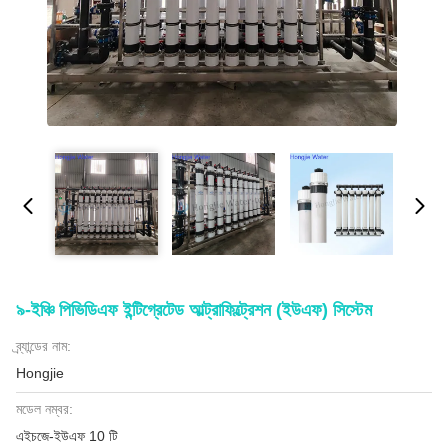
৯-ইঞ্চি পিভিডিএফ ইন্টিগ্রেটেড আল্ট্রাফিল্ট্রেশন (ইউএফ) সিস্টেম
ব্র্যান্ডের নাম:
Hongjie
মডেল নম্বর:
এইচজে-ইউএফ 10 টি