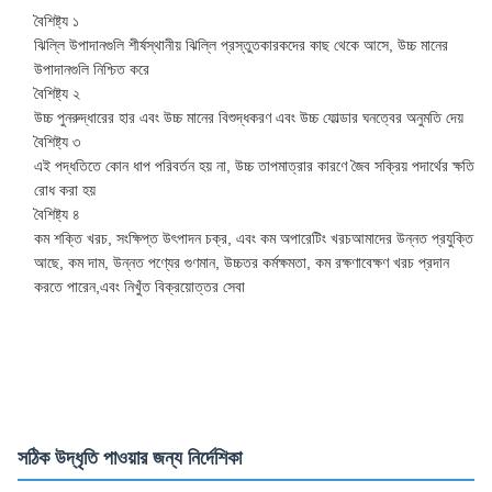
বৈশিষ্ট্য ১
ঝিল্লি উপাদানগুলি শীর্ষস্থানীয় ঝিল্লি প্রস্তুতকারকদের কাছ থেকে আসে, উচ্চ মানের
উপাদানগুলি নিশ্চিত করে
বৈশিষ্ট্য ২
উচ্চ পুনরুদ্ধারের হার এবং উচ্চ মানের বিশুদ্ধকরণ এবং উচ্চ ফোল্ডার ঘনত্বের অনুমতি দেয়
বৈশিষ্ট্য ৩
এই পদ্ধতিতে কোন ধাপ পরিবর্তন হয় না, উচ্চ তাপমাত্রার কারণে জৈব সক্রিয় পদার্থের ক্ষতি
রোধ করা হয়
বৈশিষ্ট্য ৪
কম শক্তি খরচ, সংক্ষিপ্ত উৎপাদন চক্র, এবং কম অপারেটিং খরচআমাদের উন্নত প্রযুক্তি
আছে, কম দাম, উন্নত পণ্যের গুণমান, উচ্চতর কর্মক্ষমতা, কম রক্ষণাবেক্ষণ খরচ প্রদান
করতে পারেন,এবং নিখুঁত বিক্রয়োত্তর সেবা
সঠিক উদ্ধৃতি পাওয়ার জন্য নির্দেশিকা