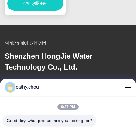
এখন চ্যাট করুন
আমাদের সাথে যোগাযোগ
Shenzhen HongJie Water
Technology Co., Ltd.
ই-মেইল
cathy.chou
cathy@szhjwater.com
9:37 PM
আমাদের ঠিকানা
Good day, what product are you looking for?
ঠিকানা