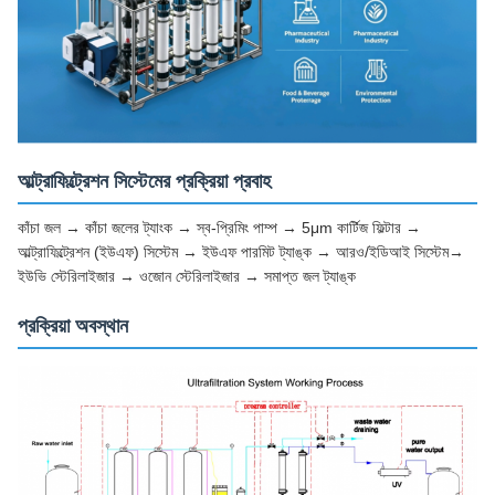
আল্ট্রাফিল্ট্রেশন সিস্টেমের প্রক্রিয়া প্রবাহ
কাঁচা জল → কাঁচা জলের ট্যাংক → স্ব-প্রিমিং পাম্প → 5μm কার্টিজ ফিল্টার →
আল্ট্রাফিল্ট্রেশন (ইউএফ) সিস্টেম → ইউএফ পারমিট ট্যাঙ্ক → আরও/ইডিআই সিস্টেম→
ইউভি স্টেরিলাইজার → ওজোন স্টেরিলাইজার → সমাপ্ত জল ট্যাঙ্ক
প্রক্রিয়া অবস্থান