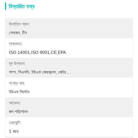
বিস্তারিত তথ্য
উৎপত্তি স্থল:
শেনজেন, চীন
সাক্ষ্যদান:
ISO 14001,ISO 9001,CE,EPA
মূল উপাদান:
পাম্প, পিএলসি, ইউএফ মেমব্রেনস, মোটর ...
পণ্যের নাম:
ইউএফ সিস্টেম
আবেদন:
জল পরিশোধন
ওয়ারেন্টি:
1 বছর