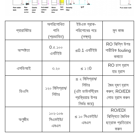
অপরিশোধিত
ইউএফ প্রাক-
প্যারামিটার
পানি
পরিশোধের পরে
মূল কাজ
(প্রভাবিত)
(লক্ষ্য)
RO ঝিল্লি উপর
0.৫.১০০
অস্পষ্টতা
≤0.1 এনটিইউ
শারীরিক fouling
এনটিইউ
কমাতে
RO চাপ হ্রাস
এসডিআই
৩.২০
≤ ১।0
হার হ্রাস
≤ ২ মিলিগ্রাম/
লিটার
জৈব দূষণ হ্রাস
১২০ মিলিগ্রাম/
ডিওসি
(এটা ডাউনস্ট্রিম
করুন; RO/EDI
লিটার
প্রক্রিয়ার উপর
লোড হ্রাস করুন
নির্ভর করে)
RO/EDI
১০২-১০৬
≤ ১০ সিএফইউ/
ঝিল্লিতে জৈবিক
অণুজীব
সিএফইউ/
এমএল
ছত্রাক প্রতিরোধ
এমএল
করুন