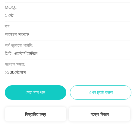
MOQ.:
1 সেট
দাম:
আলোচনা সাপেক্ষে
অর্থ প্রদানের শর্তাদি:
টি/টি, ওয়েস্টার্ন ইউনিয়ন
সরবরাহ ক্ষমতা:
>300সেট/মাস
সেরা দাম পান
এখন চ্যাট করুন
বিস্তারিত তথ্য
পণ্যের বিবরণ