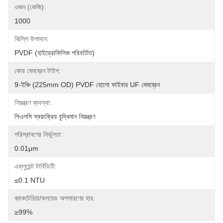
ওজন (কেজি):
1000
ঝিল্লি উপাদান:
PVDF (হাইড্রোফিলিক পরিবর্তিত)
কোর মেমব্রেন টাইপ:
9-ইঞ্চি (225mm OD) PVDF হোলো ফাইবার UF মেমব্রেন
নিয়ন্ত্রণ ব্যবস্থা:
পিএলসি স্বয়ংক্রিয় বুদ্ধিমান নিয়ন্ত্রণ
পরিস্রাবণের নির্ভুলতা:
0.01μm
এফ্লুয়েন্ট টার্বিডিটি:
≤0.1 NTU
ব্যাকটেরিয়া/কলয়েড অপসারণের হার:
≥99%