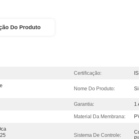
ção Do Produto
Certificação:
I
e 
Nome Do Produto:
S
Garantia:
1
Material Da Membrana:
PV
ca 
Co
25 
Sistema De Controle:
P