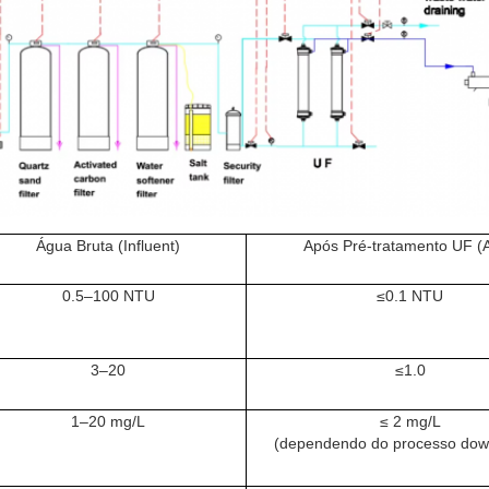
Água Bruta (Influent)
Após Pré-tratamento UF (A
0.5–100 NTU
≤0.1 NTU
3–20
≤1.0
1–20 mg/L
≤ 2 mg/L
(dependendo do processo dow