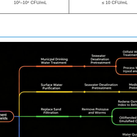
10²–10⁶ CFU/mL
≤ 10 CFU/mL