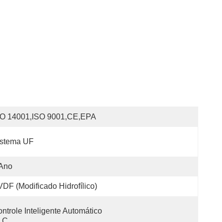
SO 14001,ISO 9001,CE,EPA
istema UF
 Ano
DF (modificado Hidrofílico)
ntrole Inteligente Automático 
LC