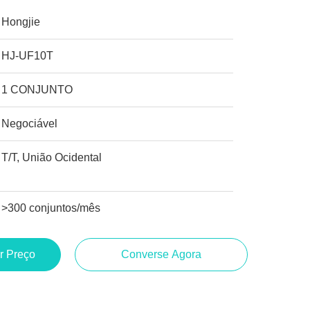
Hongjie
HJ-UF10T
1 CONJUNTO
Negociável
T/T, União Ocidental
>300 conjuntos/mês
r Preço
Converse Agora