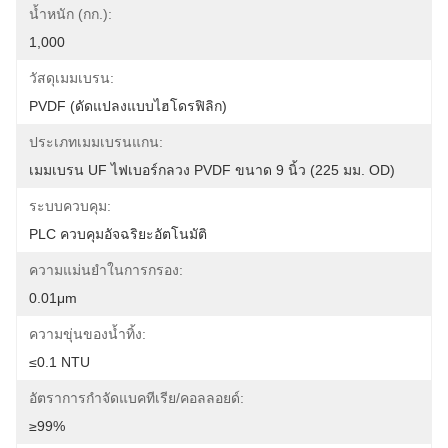
น้ำหนัก (กก.):
1,000
วัสดุเมมเบรน:
PVDF (ดัดแปลงแบบไฮโดรฟิลิก)
ประเภทเมมเบรนแกน:
เมมเบรน UF ไฟเบอร์กลวง PVDF ขนาด 9 นิ้ว (225 มม. OD)
ระบบควบคุม:
PLC ควบคุมอัจฉริยะอัตโนมัติ
ความแม่นยำในการกรอง:
0.01μm
ความขุ่นของน้ำทิ้ง:
≤0.1 NTU
อัตราการกำจัดแบคทีเรีย/คอลลอยด์:
≥99%