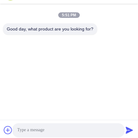
5:51 PM
ที่อยู่ของเรา
Good day, what product are you looking for?
ที่อยู่
ห้อง 1105 อาคาร 3 สวนอุตสาหกรรมซินเชียงกรีนวัลลี่ ชุมชนซิน
เชียงกรีนวัลลี่ ซอยลอนกาง เขตลอนกาง เชียงใหม่ จีน
โทรศัพท์
0086-755-27500078
นโยบายความเป็นส่วนตัว
|
แผนผังเว็บไซต์
จีน คุณภาพดี อุปกรณ์น้ําบริสุทธิ์ ผู้จัดจําหน่าย.ลิขสิทธิ์ -2026
Shenzhen HongJie Water Technology Co., Ltd. สิทธิทั้งหมดถูกเก็บ
ไว้