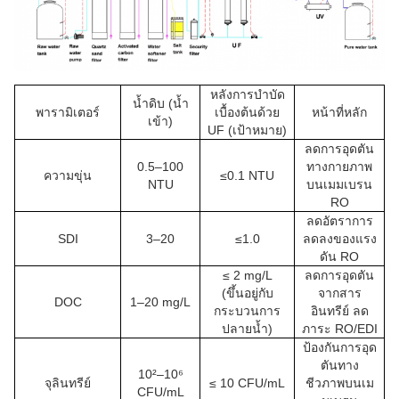
หลังการบำบัด
น้ำดิบ (น้ำ
พารามิเตอร์
เบื้องต้นด้วย
หน้าที่หลัก
เข้า)
UF (เป้าหมาย)
ลดการอุดตัน
0.5–100
ทางกายภาพ
ความขุ่น
≤0.1 NTU
NTU
บนเมมเบรน
RO
ลดอัตราการ
SDI
3–20
≤1.0
ลดลงของแรง
ดัน RO
≤ 2 mg/L
ลดการอุดตัน
(ขึ้นอยู่กับ
จากสาร
DOC
1–20 mg/L
กระบวนการ
อินทรีย์ ลด
ปลายน้ำ)
ภาระ RO/EDI
ป้องกันการอุด
ตันทาง
10²–10⁶
จุลินทรีย์
≤ 10 CFU/mL
ชีวภาพบนเม
CFU/mL