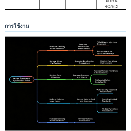
มเบรน
RO/EDI
การใช้งาน