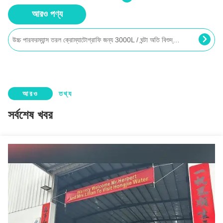
আরও পণ্য
উচ্চ পারফরম্যান্স তরল ক্রোম্যাটোগ্রাফি জন্য 3000L / ঘন্টা অতি বিশুদ্ধ জল চিকিত্সা সিস্টেম
ওয়াফার উৎপাদনের জন্য 7 টন/ঘন্টা অতি বিশুদ্ধ জল পরিশোধক প্ল্যান্ট
কাস্টম মেড ১৬এম৩/এইচ ইনজেকশনের জন্য পরিশোধিত জল সরঞ্জাম ইডিআই ডিভাইস সহ
300L/H Ultra Pure Water Systems with two-stage Reverse Osmosis + EDI Plant (দুই পর্যায়ের বিপরীত অস্মোসিস + ইডিআই প্ল্যান্ট সহ 300L/H অতি বিশুদ্ধ জল সিস্টেম)
আরও
তথ্য
15 ঘনমিটার/ঘণ্টা ঐতিহ্যবাহী চীনা চিকিৎসা (টিসিএম) প্রস্তুতি পরিশোধিত জল সরঞ্জাম (প্রয়োজন অনুযায়ী কাস্টমাইজযোগ্য)
সর্বশেষ খবর
ইডিআই বিশুদ্ধ জল পরিশোধন কেন্দ্র সহ হাসপাতাল ব্যবহার 500L / ঘন্টা 2 স্টেজ RO সিস্টেম
20M3/H ইন্টিগ্রেটেড RO EDI আল্ট্রা পরিশোধিত জল ব্যবস্থা জৈবফার্মাসিউটিক্যাল উত্পাদন জন্য
চিপ শিল্পের জন্য RO মেশিন + EDI ইউনিট সহ আলট্রাপিউর ওয়াটার ট্রিটমেন্ট সরঞ্জাম 8000gph
50m³/h EDI মডিউল সহ স্বয়ংক্রিয় অতিবিশুদ্ধ জল ব্যবস্থা
কাস্টমাইজড অতি-বিশুদ্ধ জল সরঞ্জাম প্রস্তুতকারক ওএম (OEM) উৎপাদন, স্থাপন ও চালু করা