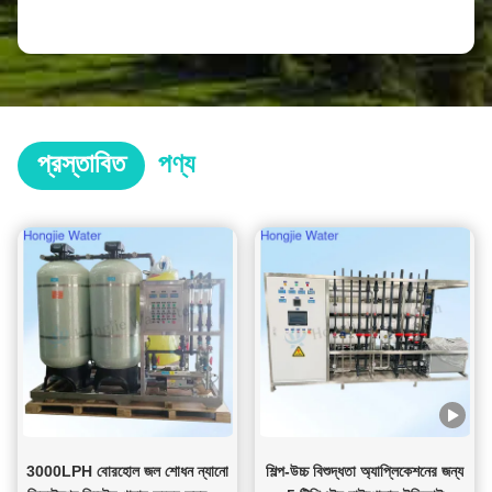
প্রস্তাবিত
পণ্য
3000LPH বোরহোল জল শোধন ন্যানো
শিল্প-উচ্চ বিশুদ্ধতা অ্যাপ্লিকেশনের জন্য