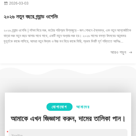
2026-03-03
২০২৬ নতুন বছরে গ্র্যান্ড ওপেনিং
২০২৬ গ্র্যান্ড ওপেনিং | পটকা দিয়ে শুরু, কঠোর পরিশ্রম বিশ্বজুড়ে - জল শোধনে ঐক্যবদ্ধ, এক নতুন আন্তর্জাতিক
যাত্রা শুরু নতুন বছর আসার সাথে সাথে, একটি নতুন অধ্যায় শুরু হয়। ২০২৬ সালের বসন্ত উৎসবের আনন্দময়
মুহূর্তকে কাজে লাগিয়ে, আমরা নতুন উদ্যম ও উচ্চ মন নিয়ে কাজে ফিরি, প্রথম দিনটি পূর্ণ শক্তিতে আলিঙ...
আরও পড়ুন
যোগাযোগ
আমাদের
আমাকে এখন জিজ্ঞাসা করুন, দামের তালিকা পান।