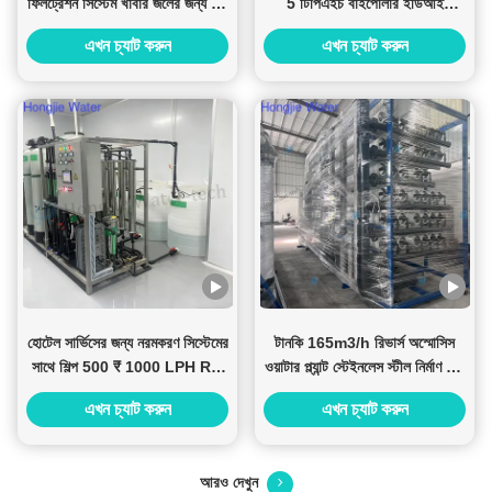
ফিলট্রেশন সিস্টেম খাবার জলের জন্য জল
5 টিপিএইচ বাইপোলার ইডিআই
পরিশোধক
আলট্রাপিউর জল ব্যবস্থা
এখন চ্যাট করুন
এখন চ্যাট করুন
হোটেল সার্ভিসের জন্য নরমকরণ সিস্টেমের
টানকি 165m3/h রিভার্স অস্মোসিস
সাথে শিল্প 500 ₹ 1000 LPH RO
ওয়াটার প্ল্যান্ট স্টেইনলেস স্টীল নির্মাণ এবং
জল চিকিত্সা প্ল্যান্ট
সম্পূর্ণ স্বয়ংক্রিয় অপারেশন সঙ্গে
এখন চ্যাট করুন
এখন চ্যাট করুন
10m3/H এক পর্যায়ের RO বিশুদ্ধ জল সিস্টেম বাণিজ্যিক জল পরিশোধন মেশিন
আরও দেখুন
15 এম 3 / এইচ উচ্চ বিশুদ্ধতা জল এবং ডিসপ্লে পরিষ্কারের জন্য ডিওনিজাইজড ওয়াটার সিস্টেম