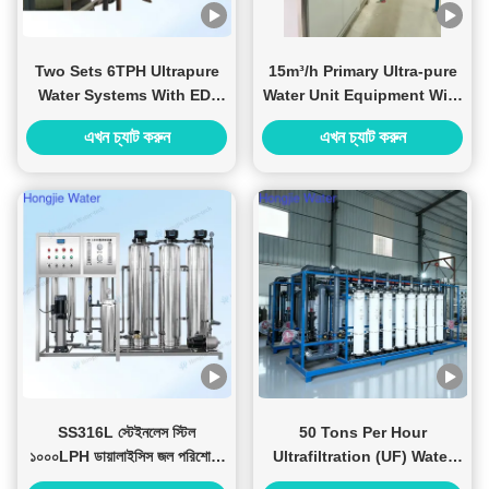
Two Sets 6TPH Ultrapure
15m³/h Primary Ultra-pure
Water Systems With EDI
Water Unit Equipment With
System Shipped To
2sets 24T One For One
এখন চ্যাট করুন
এখন চ্যাট করুন
Malaysian Customer
SS316L স্টেইনলেস স্টিল
50 Tons Per Hour
১০০০LPH ডায়ালাইসিস জল পরিশোধন
Ultrafiltration (UF) Water
সিস্টেম RO ফিল্টার সহ
Treatment System For