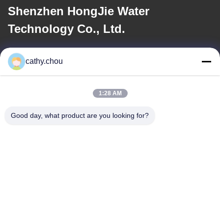
Shenzhen HongJie Water
Technology Co., Ltd.
ই-মেইল
cathy.chou
cathy@szhjwater.com
1:28 AM
আমাদের ঠিকানা
Good day, what product are you looking for?
ঠিকানা
রুম ১১০৫, বিল্ডিং ৩, সিনশেং গ্রিন ভ্যালি ইন্ডাস্ট্রিয়াল পার্ক, সিনশেং কমিউনিটি, লংগাং স্ট্রিট,
লংগাং জেলা, শেনজেন, চীন
টেল
0086-755-27500078