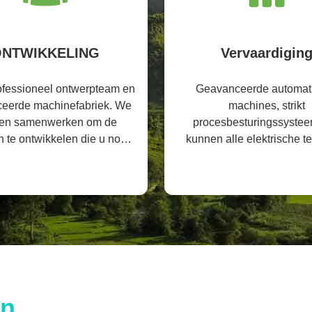
NTWIKKELING
Vervaardigin
rofessioneel ontwerpteam en
Geavanceerde automat
eerde machinefabriek. We
machines, strikt
en samenwerken om de
procesbesturingssyste
 te ontwikkelen die u nodig
kunnen alle elektrische t
heeft.
maken die u niet nodig 
en