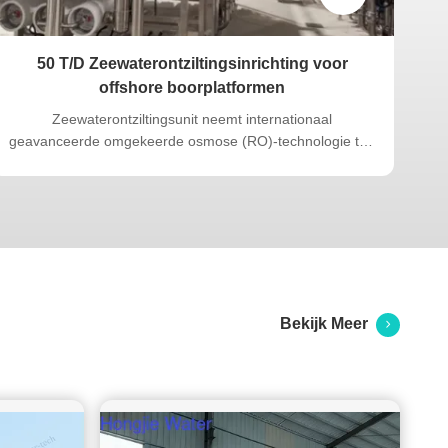
50 T/D Zeewaterontziltingsinrichting voor
X
offshore boorplatformen
Zeewaterontziltingsunit neemt internationaal
Een
geavanceerde omgekeerde osmose (RO)-technologie toe
met een geoptimaliseerd systeemontwerp. Ontworpen om
ele
te voldoen aan de technische overeenkomstvereisten van
scheepswerfcontracten, voldoet de apparatuur aan de
gespecificeerde afmetingsbeperkingen en ...
Bekijk Meer