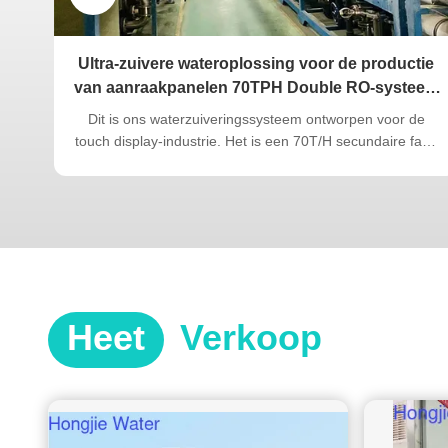
ek
Ultra-zuivere wateroplossing voor de productie
van aanraakpanelen 70TPH Double RO-systeem
met 8 jaar stabiele werking
 uit
Dit is ons waterzuiveringssysteem ontworpen voor de
touch display-industrie. Het is een 70T/H secundaire fase
t op
omgekeerde osmose + EDI + polijstende mixed-bed
ultrapuur watersysteem, is al 10 jaar continu in gebruik bij
de klant en functioneert nog steeds stabiel en
betrouwbaar. De touch display...
Heet
Verkoop