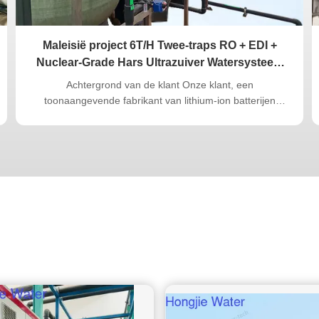
Maleisië project 6T/H Twee-traps RO + EDI +
Nuclear-Grade Hars Ultrazuiver Watersysteem
voor de Lithium-Ion Batterij Industrie
Achtergrond van de klant Onze klant, een
toonaangevende fabrikant van lithium-ion batterijen
gevestigd in Maleisië, had een hoogwaardig ultrapuur
watersysteem nodig om hun coatingprocessen voor
elektroden en celassemblage te ondersteunen. Het project
vereiste consistente waterkwaliteit van 18,2 MΩ...