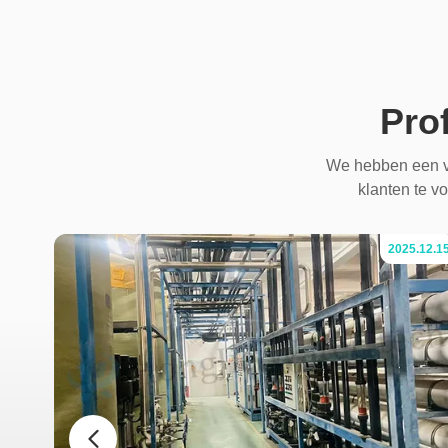
Pro
We hebben een v
klanten te vo
.07.04
2025.12.1