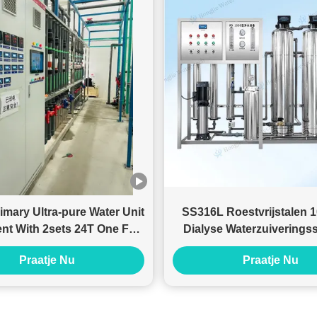
imary Ultra-pure Water Unit
SS316L Roestvrijstalen
nt With 2sets 24T One For
Dialyse Waterzuiverings
One
Met RO Filter
Praatje Nu
Praatje Nu