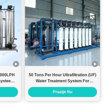
 1000LPH
50 Tons Per Hour Ultrafiltration (UF)
systeem
Water Treatment System For
Pretreatment System
Praatje Nu