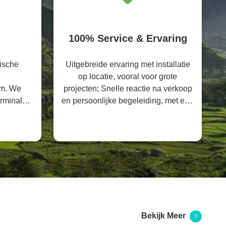
g
100% Service & Ervaring
ische
Uitgebreide ervaring met installatie
op locatie, vooral voor grote
em. We
projecten; Snelle reactie na verkoop
erminals
en persoonlijke begeleiding, met een
heeft.
probleemoplossingspercentage van
99%
Bekijk Meer