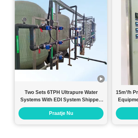
Two Sets 6TPH Ultrapure Water
15m³/h Pr
Systems With EDI System Shipped
Equipme
To Malaysian Customer
Praatje Nu