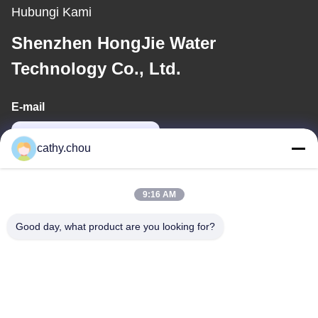
Hubungi Kami
Shenzhen HongJie Water
Technology Co., Ltd.
E-mail
cathy@szhjwater.com
cathy.chou
Alamat Kami
9:16 AM
Alamat
Good day, what product are you looking for?
Ruang 1105, Bangunan 3, Xinsheng Green Valley Industrial Park,
Komunitas Xinsheng, Jalan Longgang, Distrik Longgang,
Shenzhen, Cina
tel
0086-755-27500078