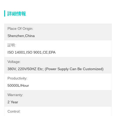
詳細情報
Place Of Origin:
Shenzhen,China
証明:
ISO 14001,ISO 9001,CE,EPA
Voltage:
380V, 220V/50HZ Etc; (Power Supply Can Be Customized)
Productivity:
50000L/Hour
Warranty:
2 Year
Control: