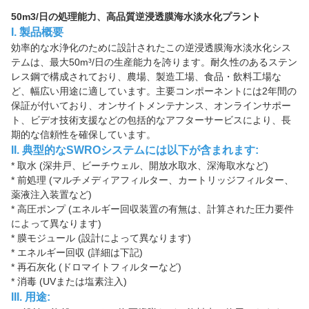
50m3/日の処理能力、高品質逆浸透膜海水淡水化プラント
I. 製品概要
効率的な水浄化のために設計されたこの逆浸透膜海水淡水化シス
テムは、最大50m³/日の生産能力を誇ります。耐久性のあるステン
レス鋼で構成されており、農場、製造工場、食品・飲料工場な
ど、幅広い用途に適しています。主要コンポーネントには2年間の
保証が付いており、オンサイトメンテナンス、オンラインサポー
ト、ビデオ技術支援などの包括的なアフターサービスにより、長
期的な信頼性を確保しています。
II. 典型的なSWROシステムには以下が含まれます:
* 取水 (深井戸、ビーチウェル、開放水取水、深海取水など)
* 前処理 (マルチメディアフィルター、カートリッジフィルター、
薬液注入装置など)
* 高圧ポンプ (エネルギー回収装置の有無は、計算された圧力要件
によって異なります)
* 膜モジュール (設計によって異なります)
* エネルギー回収 (詳細は下記)
* 再石灰化 (ドロマイトフィルターなど)
* 消毒 (UVまたは塩素注入)
III. 用途: