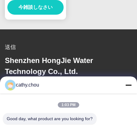
今雑談しなさい
送信
Shenzhen HongJie Water
Technology Co., Ltd.
cathy.chou
電子メール
cathy@szhjwater.com
1:03 PM
Good day, what product are you looking for?
住所
住所