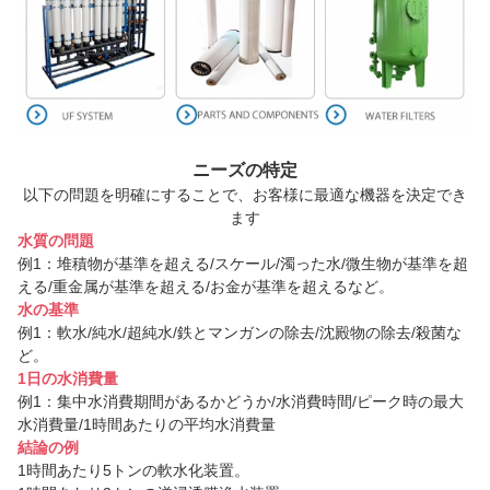
ニーズの特定
以下の問題を明確にすることで、お客様に最適な機器を決定でき
ます
水質の問題
例1：堆積物が基準を超える/スケール/濁った水/微生物が基準を超
える/重金属が基準を超える/お金が基準を超えるなど。
水の基準
例1：軟水/純水/超純水/鉄とマンガンの除去/沈殿物の除去/殺菌な
ど。
1日の水消費量
例1：集中水消費期間があるかどうか/水消費時間/ピーク時の最大
水消費量/1時間あたりの平均水消費量
結論の例
1時間あたり5トンの軟水化装置。