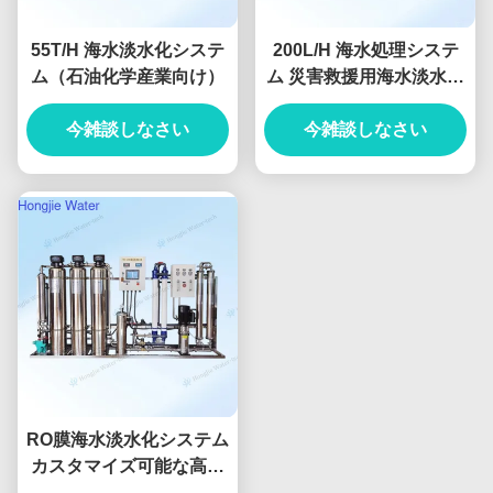
55T/H 海水淡水化システ
200L/H 海水処理システ
ム（石油化学産業向け）
ム 災害救援用海水淡水化
装置
今雑談しなさい
今雑談しなさい
RO膜海水淡水化システム
カスタマイズ可能な高性
能