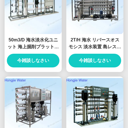
50m3/D 海水淡水化ユニ
2T/H 海水 リバースオス
ット 海上掘削プラットフ
モシス 淡水装置 島レスト
ォーム用海水ろ過プラン
ラン
今雑談しなさい
ト
今雑談しなさい