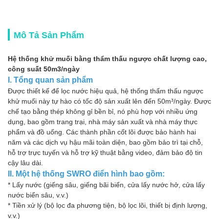
Mô Tả Sản Phẩm
Hệ thống khử muối bằng thẩm thấu ngược chất lượng cao,
công suất 50m3/ngày
I. Tổng quan sản phẩm
Được thiết kế để lọc nước hiệu quả, hệ thống thẩm thấu ngược
khử muối này tự hào có tốc độ sản xuất lên đến 50m³/ngày. Được
chế tạo bằng thép không gỉ bền bỉ, nó phù hợp với nhiều ứng
dụng, bao gồm trang trại, nhà máy sản xuất và nhà máy thực
phẩm và đồ uống. Các thành phần cốt lõi được bảo hành hai
năm và các dịch vụ hậu mãi toàn diện, bao gồm bảo trì tại chỗ,
hỗ trợ trực tuyến và hỗ trợ kỹ thuật bằng video, đảm bảo độ tin
cậy lâu dài.
II. Một hệ thống SWRO điển hình bao gồm:
* Lấy nước (giếng sâu, giếng bãi biển, cửa lấy nước hở, cửa lấy
nước biển sâu, v.v.)
* Tiền xử lý (bộ lọc đa phương tiện, bộ lọc lõi, thiết bị định lượng,
v.v.)