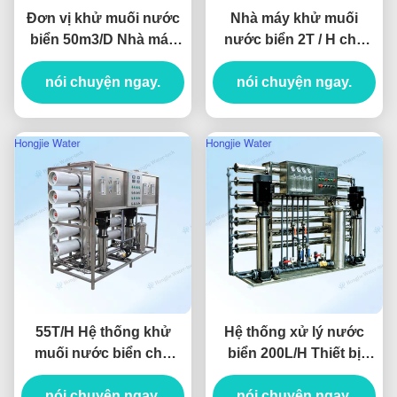
Đơn vị khử muối nước
Nhà máy khử muối
biển 50m3/D Nhà máy
nước biển 2T / H cho
lọc nước biển cho các
nhà hàng đảo
nền tảng khoan ngoài
nói chuyện ngay.
nói chuyện ngay.
khơi
55T/H Hệ thống khử
Hệ thống xử lý nước
muối nước biển cho
biển 200L/H Thiết bị
ngành hóa dầu
khử muối nước biển để
nói chuyện ngay.
nói chuyện ngay.
cứu trợ thiên tai