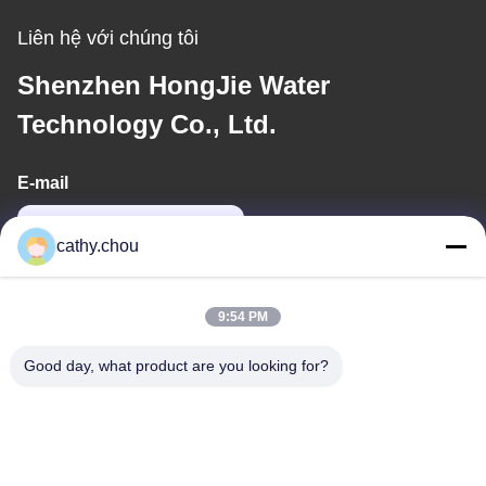
Liên hệ với chúng tôi
Shenzhen HongJie Water
Technology Co., Ltd.
E-mail
cathy@szhjwater.com
cathy.chou
Địa chỉ của chúng tôi
9:54 PM
Địa chỉ
Good day, what product are you looking for?
Phòng 1105, Tòa nhà 3, Công viên công nghiệp Xinsheng Green
Valley, Cộng đồng Xinsheng, đường Longgang, quận Longgang,
Thâm Quyến, Trung Quốc
điện thoại