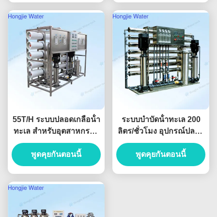
55T/H ระบบปลอดเกลือน้ํา
ระบบบําบัดน้ําทะเล 200
ทะเล สําหรับอุตสาหกรรม
ลิตร/ชั่วโมง อุปกรณ์ปลอด
ปิโตรเคมี
เกลือน้ําทะเล สําหรับการ
พูดคุยกันตอนนี้
ช่วยเหลือภัยพิบัติ
พูดคุยกันตอนนี้