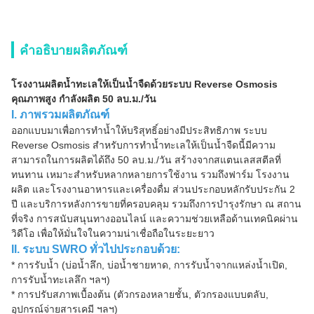
คำอธิบายผลิตภัณฑ์
โรงงานผลิตน้ำทะเลให้เป็นน้ำจืดด้วยระบบ Reverse Osmosis
คุณภาพสูง กำลังผลิต 50 ลบ.ม./วัน
I. ภาพรวมผลิตภัณฑ์
ออกแบบมาเพื่อการทำน้ำให้บริสุทธิ์อย่างมีประสิทธิภาพ ระบบ
Reverse Osmosis สำหรับการทำน้ำทะเลให้เป็นน้ำจืดนี้มีความ
สามารถในการผลิตได้ถึง 50 ลบ.ม./วัน สร้างจากสแตนเลสสตีลที่
ทนทาน เหมาะสำหรับหลากหลายการใช้งาน รวมถึงฟาร์ม โรงงาน
ผลิต และโรงงานอาหารและเครื่องดื่ม ส่วนประกอบหลักรับประกัน 2
ปี และบริการหลังการขายที่ครอบคลุม รวมถึงการบำรุงรักษา ณ สถาน
ที่จริง การสนับสนุนทางออนไลน์ และความช่วยเหลือด้านเทคนิคผ่าน
วิดีโอ เพื่อให้มั่นใจในความน่าเชื่อถือในระยะยาว
II. ระบบ SWRO ทั่วไปประกอบด้วย:
* การรับน้ำ (บ่อน้ำลึก, บ่อน้ำชายหาด, การรับน้ำจากแหล่งน้ำเปิด,
การรับน้ำทะเลลึก ฯลฯ)
* การปรับสภาพเบื้องต้น (ตัวกรองหลายชั้น, ตัวกรองแบบตลับ,
อุปกรณ์จ่ายสารเคมี ฯลฯ)