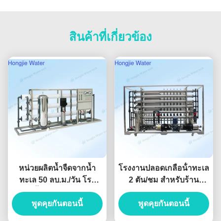
สินค้าที่เกี่ยวข้อง
หน่วยผลิตน้ำจืดจากน้ำ
โรงงานปลอดเกลือน้ําทะเล
ทะเล 50 ลบ.ม./วัน โรง
2 ตัน/ชม สําหรับร้าน
กรองน้ำทะเลสำหรับแท่น
อาหารเกาะ
ขุดเจาะนอกชายฝั่ง
พูดคุยกันตอนนี้
พูดคุยกันตอนนี้