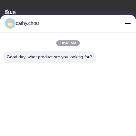
อีเมล
cathy.chou
cathy@szhjwater.com
10:48 AM
ที่อยู่ของเรา
Good day, what product are you looking for?
ที่อยู่
ห้อง 1105 อาคาร 3 สวนอุตสาหกรรมซินเชียงกรีนวัลลี่ ชุมชนซิน
เชียงกรีนวัลลี่ ซอยลอนกาง เขตลอนกาง เชียงใหม่ จีน
โทรศัพท์
0086-755-27500078
นโยบายความเป็นส่วนตัว
|
แผนผังเว็บไซต์