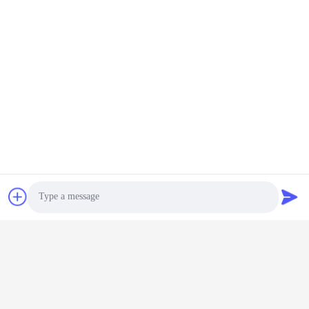
304 / 316 스테인리스 스
20인치 3단계 정수기 전처
틸 모래 탄소 탱크 필터
리 필터 (가정 전체 정수)
60m3/H 정수 처리 장비
지금 챗팅하세요
부속품
지금 챗팅하세요
Photo
철 및 망간 이온을 제거하
높은 탈염율 8040 RO 멤
Video Call
기 위한 대형 기계적
브레인 엘리먼트, 99% 염