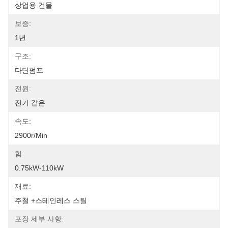
상업용 건물
보증:
1년
구조:
다단펌프
전원:
전기 같은
속도:
2900r/min
힘:
0.75kW-110kW
재료:
주철 +스테인레스 스틸
포장 세부 사항: