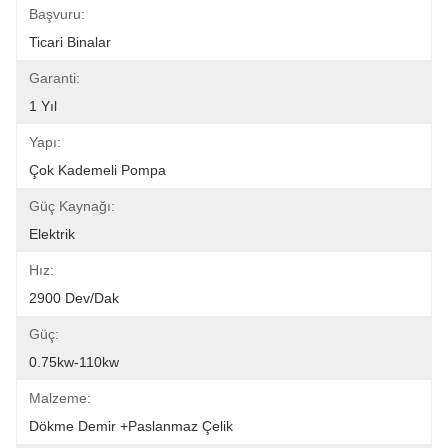
Başvuru:
Ticari Binalar
Garanti:
1 Yıl
Yapı:
Çok Kademeli Pompa
Güç Kaynağı:
Elektrik
Hız:
2900 Dev/dak
Güç:
0.75kw-110kw
Malzeme:
Dökme Demir +paslanmaz Çelik