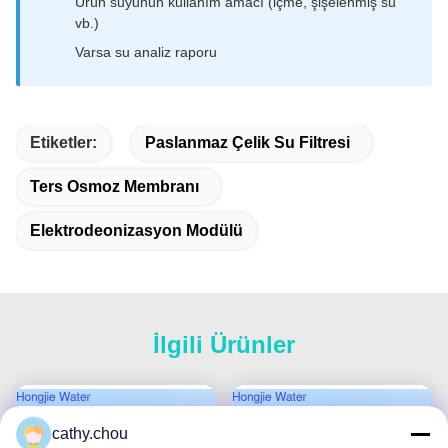
Ürün suyunun kullanım amacı (içme, şişelenmiş su
vb.)
Varsa su analiz raporu
Etiketler:
Paslanmaz Çelik Su Filtresi
Ters Osmoz Membranı
Elektrodeonizasyon Modülü
İlgili Ürünler
cathy.chou