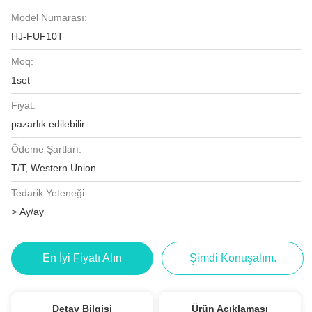
Model Numarası:
HJ-FUF10T
Moq:
1set
Fiyat:
pazarlık edilebilir
Ödeme Şartları:
T/T, Western Union
Tedarik Yeteneği:
> Ay/ay
En İyi Fiyatı Alın
Şimdi Konuşalım.
Detay Bilgisi
Ürün Açıklaması