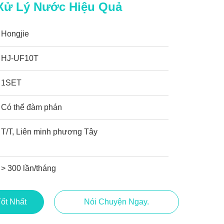
Xử Lý Nước Hiệu Quả
Hongjie
HJ-UF10T
1SET
Có thể đàm phán
T/T, Liên minh phương Tây
> 300 lần/tháng
ốt Nhất
Nói Chuyện Ngay.