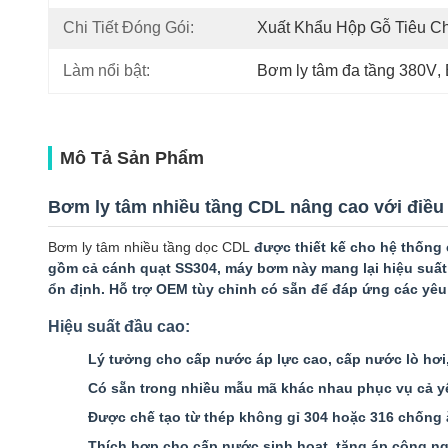
Chi Tiết Đóng Gói:
Xuất Khẩu Hộp Gỗ Tiêu C
Làm nổi bật:
Bơm ly tâm đa tầng 380V
, 
Mô Tả Sản Phẩm
Bơm ly tâm nhiều tầng CDL nâng cao với điều
Bơm ly tâm nhiều tầng dọc CDL
được thiết kế cho hệ thống 
gồm cả cánh quạt SS304, máy bơm này mang lại hiệu suất
ổn định. Hỗ trợ OEM tùy chỉnh có sẵn để đáp ứng các yêu
Hiệu suất đầu cao:
Lý tưởng cho cấp nước áp lực cao, cấp nước lò hơi
Có sẵn trong nhiều mẫu mã khác nhau phục vụ cả y
Được chế tạo từ thép không gỉ 304 hoặc 316 chống 
Thích hợp cho cấp nước sinh hoạt, tăng áp công ng