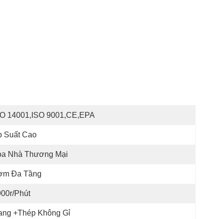
SO 14001,ISO 9001,CE,EPA
p Suất Cao
òa Nhà Thương Mại
ơm Đa Tầng
00r/phút
ang +thép Không Gỉ