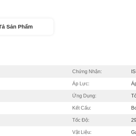
Tả Sản Phẩm
Chứng Nhận:
I
Áp Lực:
Á
Ứng Dụng:
T
Kết Cấu:
B
Tốc Độ:
29
Vật Liệu:
G