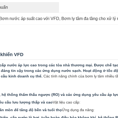
huẩn
Bơm nước áp suất cao với VFD
, 
Bơm ly tâm đa tầng cho xử lý
 khiển VFD
cấp nước áp lực cao trong các tòa nhà thương mại. Được chế tạ
 đáng tin cậy trong các ứng dụng nước sạch. Hoạt động ở tốc đ
 cầu kinh doanh cụ thể.
Các tính năng chính của bơm ly tâm nhiều t
, hệ thống thẩm thấu ngược (RO) và các ứng dụng yêu cầu áp lự
êu cầu lưu lượng thấp và cao
Vật liệu cao cấp:
ăn mòn để tăng độ bền và tuổi thọ
Ứng dụng đa năng:
hiệp, cấp nước lò hơi, tuần hoàn điều hòa không khí, hệ thống