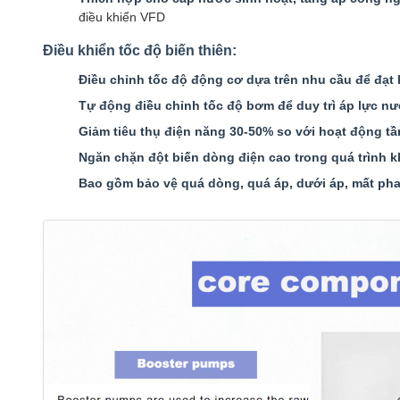
điều khiển VFD
Điều khiển tốc độ biến thiên:
Điều chỉnh tốc độ động cơ dựa trên nhu cầu để đạt 
Tự động điều chỉnh tốc độ bơm để duy trì áp lực nư
Giảm tiêu thụ điện năng 30-50% so với hoạt động t
Ngăn chặn đột biến dòng điện cao trong quá trình
Bao gồm bảo vệ quá dòng, quá áp, dưới áp, mất pha