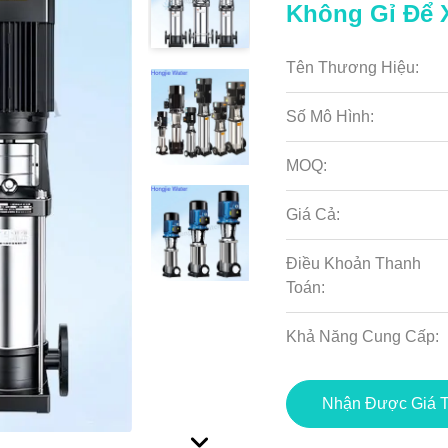
Không Gỉ Để 
Tên Thương Hiệu:
Số Mô Hình:
MOQ:
Giá Cả:
Điều Khoản Thanh
Toán:
Khả Năng Cung Cấp:
Nhận Được Giá T