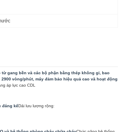
 nước
o từ gang bền và các bộ phận bằng thép không gỉ, bao
ộ 2900 vòng/phút, máy đảm bảo hiệu quả cao và hoạt động
ầng áp lực cao CDL
c đáng kể
Dải lưu lượng rộng:
 RO và hệ thống phòng cháy chữa cháy
Chức năng hệ thống