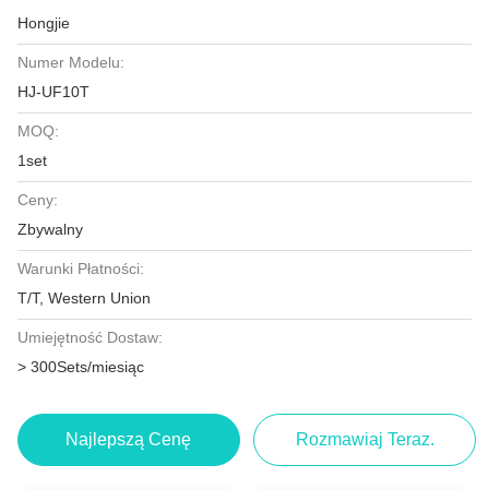
Hongjie
Numer Modelu:
HJ-UF10T
MOQ:
1set
Ceny:
Zbywalny
Warunki Płatności:
T/T, Western Union
Umiejętność Dostaw:
> 300Sets/miesiąc
Najlepszą Cenę
Rozmawiaj Teraz.