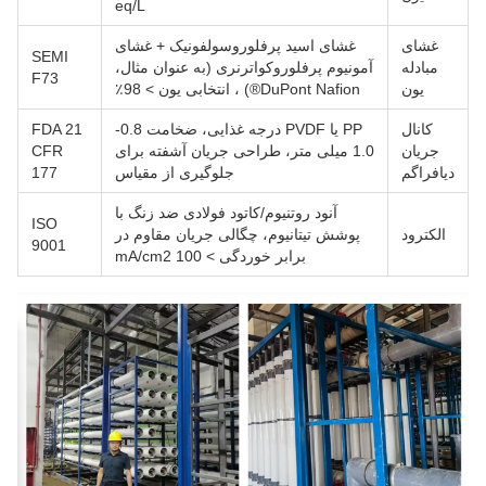
eq/L
غشای
غشای اسید پرفلوروسولفونیک + غشای
SEMI
مبادله
آمونیوم پرفلوروکواترنری (به عنوان مثال،
F73
یون
DuPont Nafion®) ، انتخابی یون > 98٪
کانال
PP یا PVDF درجه غذایی، ضخامت 0.8-
FDA 21
جریان
1.0 میلی متر، طراحی جریان آشفته برای
CFR
دیافراگم
جلوگیری از مقیاس
177
آنود روتنیوم/کاتود فولادی ضد زنگ با
ISO
الکترود
پوشش تیتانیوم، چگالی جریان مقاوم در
9001
برابر خوردگی > 100 mA/cm2