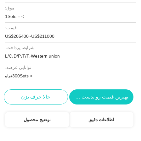
موق:
> = 1Sets
قیمت:
US$205400~US$211000
شرایط پرداخت:
L/C،D/P،T/T،Western union
توانایی عرضه:
> 300Sets/ماه
بهترین قیمت رو بدست بیار
حالا حرف بزن
اطلاعات دقیق
توضیح محصول