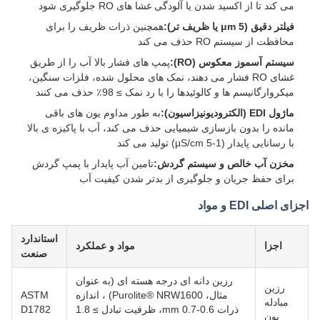
می کند تا از اکسید شدن یا آلودگی غشا های RO جلوگیری شود
فیلتر دقیق (5 μm یا ظریف تر):
همچنین ذرات ظریف را برای
محافظت از سیستم RO حذف می کند
سیستم آسموز معکوس (RO):
پمپ های فشار بالا آب را از طریق
غشای RO فشار می دهند، نمک های محلول شده، فلزات سنگین،
میکروارگانیسم ها و کالوئیدها را با رد نمک ≥ 98٪ حذف می کنند
ماژول EDI (الکترودیونیزاسیون):
به طور مداوم یون های باقی
مانده را بدون بازسازی شیمیایی حذف می کند، آب با پاکیزه ی بالا
با رسانایی پایدار (1-5 μS/cm) تولید می کند
مخزن آب خالص و سیستم گردش:
تامین آب پایدار با پمپ گردش
برای حفظ جریان و جلوگیری از بدتر شدن کیفیت آب
اجزای اصلی EDI و مواد
استاندارد
اجزا
مواد و عملکرد
صنعت
رزین دانه ای درجه هسته ای (به عنوان
رزین
مثال، Purolite® NRW1600) ، اندازه
ASTM
مبادله
ذرات 0.6-0.7 mm، ظرفیت تبادل ≥ 1.8
D1782
یون