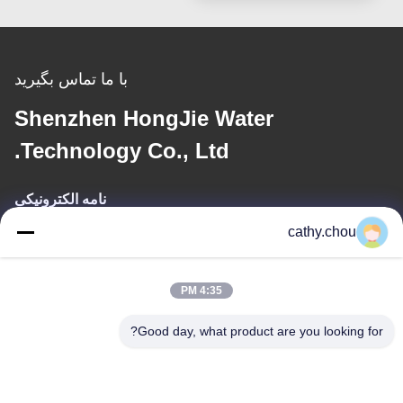
با ما تماس بگیرید
Shenzhen HongJie Water
Technology Co., Ltd.
نامه الکترونیکی
cathy.chou
cathy@szhjwater.com
4:35 PM
آدرس ما
Good day, what product are you looking for?
آدرس
اتاق 1105، ساختمان 3، پارک صنعتی دره سبز شین‌شنگ، محله
شین‌شنگ، خیابان لانگ‌گانگ، منطقه لانگ‌گانگ، شنژن، چین