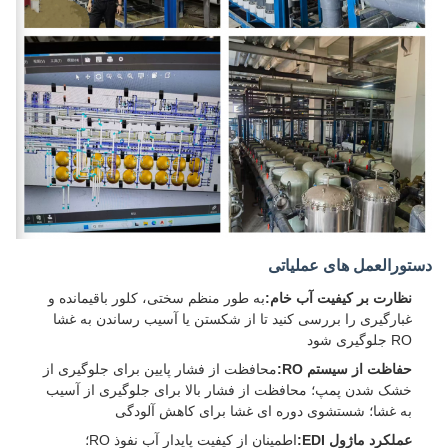
دستورالعمل های عملیاتی
نظارت بر کیفیت آب خام:
به طور منظم سختی، کلور باقیمانده و
غبارگیری را بررسی کنید تا از شکستن یا آسیب رساندن به غشا
RO جلوگیری شود
حفاظت از سیستم RO:
محافظت از فشار پایین برای جلوگیری از
خشک شدن پمپ؛ محافظت از فشار بالا برای جلوگیری از آسیب
به غشا؛ شستشوی دوره ای غشا برای کاهش آلودگی
عملکرد ماژول EDI:
اطمینان از کیفیت پایدار آب نفوذ RO؛