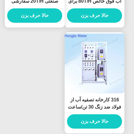
آب فوق خالص 80T/H برای
صنعتی 20T/H سفارشی
تمیز کردن پنل نمایشگر
برای لیتوگرافی
حالا حرف بزن
حالا حرف بزن
316 کارخانه تصفیه آب از
فولاد ضد زنگ 30 تن/ساعت
سیستم های آب فوق خالص
صنعتی
حالا حرف بزن