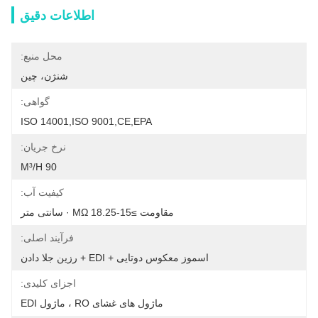
اطلاعات دقیق
محل منبع:
شنژن، چین
گواهی:
ISO 14001,ISO 9001,CE,EPA
نرخ جریان:
90 M³/H
کیفیت آب:
مقاومت ≥15-18.25 MΩ · سانتی متر
فرآیند اصلی:
اسموز معکوس دوتایی + EDI + رزین جلا دادن
اجزای کلیدی:
ماژول های غشای RO ، ماژول EDI