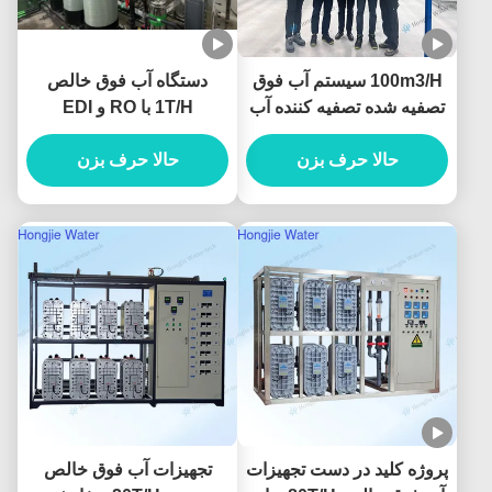
100m3/H سیستم آب فوق
دستگاه آب فوق خالص
تصفیه شده تصفیه کننده آب
1T/H با RO و EDI
صنعتی با واحدهای
UF+RO+EDI
حالا حرف بزن
حالا حرف بزن
پروژه کلید در دست تجهیزات
تجهیزات آب فوق خالص