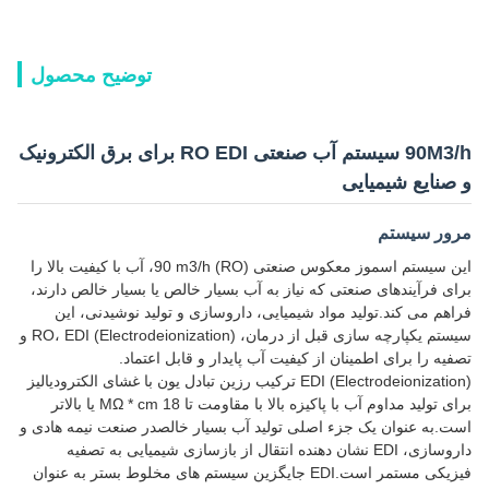
توضیح محصول
90M3/h سیستم آب صنعتی RO EDI برای برق الکترونیک
و صنایع شیمیایی
مرور سیستم
این سیستم اسموز معکوس صنعتی (RO) 90 m3/h، آب با کیفیت بالا را
برای فرآیندهای صنعتی که نیاز به آب بسیار خالص یا بسیار خالص دارند،
فراهم می کند.تولید مواد شیمیایی، داروسازی و تولید نوشیدنی، این
سیستم یکپارچه سازی قبل از درمان، RO، EDI (Electrodeionization) و
تصفیه را برای اطمینان از کیفیت آب پایدار و قابل اعتماد.
EDI (Electrodeionization) ترکیب رزین تبادل یون با غشای الکترودیالیز
برای تولید مداوم آب با پاکیزه بالا با مقاومت تا 18 MΩ * cm یا بالاتر
است.به عنوان یک جزء اصلی تولید آب بسیار خالصدر صنعت نیمه هادی و
داروسازی، EDI نشان دهنده انتقال از بازسازی شیمیایی به تصفیه
فیزیکی مستمر است.EDI جایگزین سیستم های مخلوط بستر به عنوان