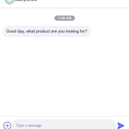
Nasz adres
7:48 AM
Adres
Good day, what product are you looking for?
Pokój 1105, Budynek 3, Park Przemysłowy Xinsheng Green
Valley, Wspólnota Xinsheng, Ulica Longgang, Dzielnica
Longgang, Shenzhen, Chiny
teren
0086-755-27500078
Polityka prywatności
|
Sitemap
Chiny Dobra jakość Sprzęt do wody czystej Sprzedawca. -2026
Shenzhen HongJie Water Technology Co., Ltd. Wszystkie prawa
zastrzeżone.