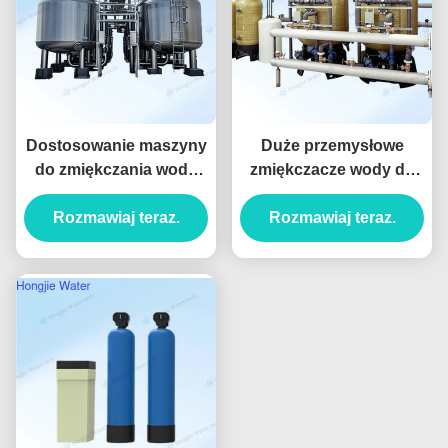
Dostosowanie maszyny
Duże przemysłowe
do zmiękczania wody
zmiękczacze wody do
0,5 m3/h 200 m3/h
kotłów o dużej
Rozmawiaj teraz.
Przepływ
Rozmawiaj teraz.
wytrzymałości i
pojemności 20T