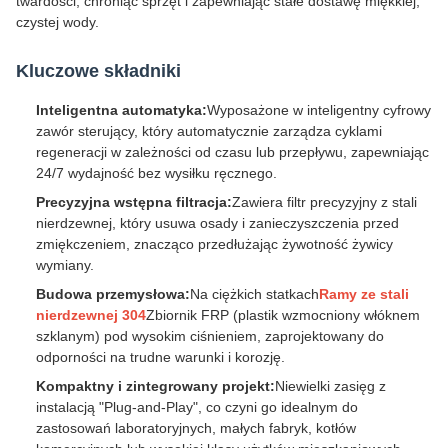
twardości, chroniąc sprzęt i zapewniając stałe dostawę miękkiej,
czystej wody.
Kluczowe składniki
Inteligentna automatyka:
Wyposażone w inteligentny cyfrowy
zawór sterujący, który automatycznie zarządza cyklami
regeneracji w zależności od czasu lub przepływu, zapewniając
24/7 wydajność bez wysiłku ręcznego.
Precyzyjna wstępna filtracja:
Zawiera filtr precyzyjny z stali
nierdzewnej, który usuwa osady i zanieczyszczenia przed
zmiękczeniem, znacząco przedłużając żywotność żywicy
wymiany.
Budowa przemysłowa:
Na ciężkich statkach
Ramy ze stali
nierdzewnej 304
Zbiornik FRP (plastik wzmocniony włóknem
szklanym) pod wysokim ciśnieniem, zaprojektowany do
odporności na trudne warunki i korozję.
Kompaktny i zintegrowany projekt:
Niewielki zasięg z
instalacją "Plug-and-Play", co czyni go idealnym do
zastosowań laboratoryjnych, małych fabryk, kotłów