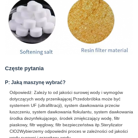
Częste pytania
P: Jaką maszynę wybrać?
Odpowiedź: Zależy to od jakości surowej wody i wymogów
dotyczących wody przenikającej.Przedobróbka może być
systemem UF (ultrafiltracji), system dawkowania przeciw
łuszczeniu, system dawkowania flokulantu, system dawkowania
środka dezynfekującego, środek zmiękczający wodę, filtr
piaskowy, filtr węglowy, filtr bezpieczeństwa itp.Sterylizator
ClO2Wybierzemy odpowiedni proces w zależności od jakości
wody surowej i przepływu wody.