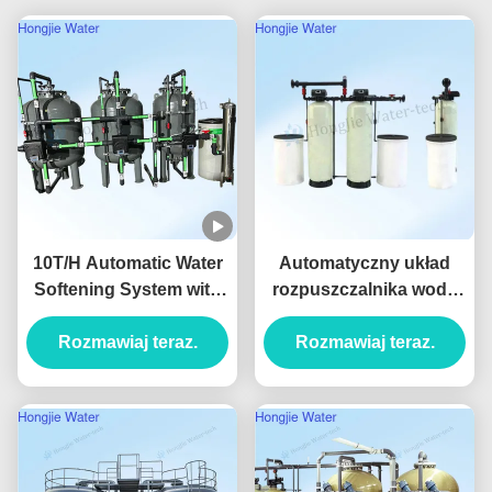
10T/H Automatic Water
Automatyczny układ
Softening System with
rozpuszczalnika wody
UV Sterilization and Iron
sterowany przez
Manganese Removal for
Rozmawiaj teraz.
Rozmawiaj teraz.
sterownik PLC z
Hotels
zbiornikiem żywicy FRP