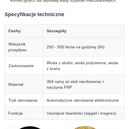
komercyjnych lub wysokiej klasy użytków mieszkaniowych.
Specyfikacje techniczne
Cechy
Szczegóły
Wskaźnik
250 - 500 litrów na godzinę (l/h)
przepływu
Woda z studni, woda podziemna, woda
Zastosowanie
z kranu
304 ramy ze stali nierdzewnej +
Materiał
naczynia FRP
Tryb sterowania
Automatyczne sterowanie elektroniczne
Funkcja
Usunięcie twardości (węgiel i magnez)