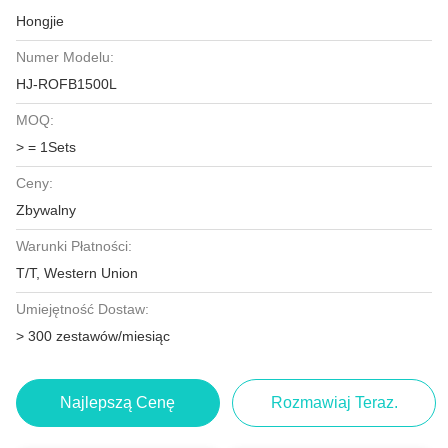
Hongjie
Numer Modelu:
HJ-ROFB1500L
MOQ:
> = 1Sets
Ceny:
Zbywalny
Warunki Płatności:
T/T, Western Union
Umiejętność Dostaw:
> 300 zestawów/miesiąc
Najlepszą Cenę
Rozmawiaj Teraz.