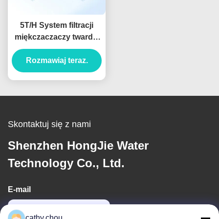
5T/H System filtracji
miękczaczaczy twardej
wody dla silników z
Rozmawiaj teraz.
bezpośrednim
uruchamianiem
wysokiej wydajności
Skontaktuj się z nami
Shenzhen HongJie Water
Technology Co., Ltd.
E-mail
cathy@szhjwater.com
cathy.chou