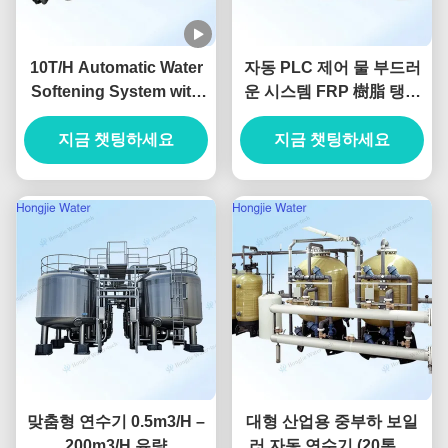
10T/H Automatic Water
자동 PLC 제어 물 부드러
Softening System with
운 시스템 FRP 樹脂 탱크
UV Sterilization and Iron
이온 교환 樹脂
Manganese Removal for
지금 챗팅하세요
지금 챗팅하세요
Hotels
맞춤형 연수기 0.5m3/H –
대형 산업용 중부하 보일
200m3/H 유량
러 자동 연수기 (20톤 용