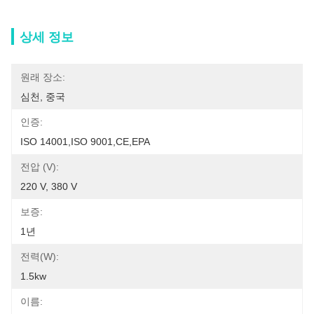
상세 정보
원래 장소:
심천, 중국
인증:
ISO 14001,ISO 9001,CE,EPA
전압 (V):
220 V, 380 V
보증:
1년
전력(w):
1.5kw
이름: