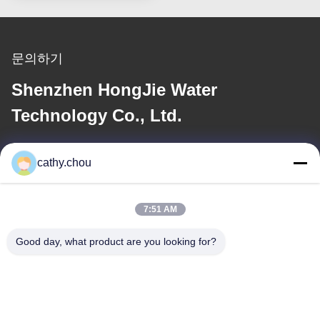
문의하기
Shenzhen HongJie Water
Technology Co., Ltd.
이메일
cathy.chou
cathy@szhjwater.com
7:51 AM
우리 주소
Good day, what product are you looking for?
주소
3동 신성 그린 밸리 산업 단지 1105호, 신성 커뮤니티, 롱강 가도,
롱강 구, 선전, 중국