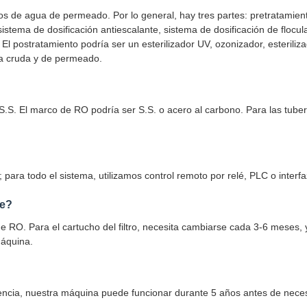
os de agua de permeado. Por lo general, hay tres partes: pretratamien
 sistema de dosificación antiescalante, sistema de dosificación de flocu
tc. El postratamiento podría ser un esterilizador UV, ozonizador, esterili
ua cruda y de permeado.
S.S. El marco de RO podría ser S.S. o acero al carbono. Para las tub
 para todo el sistema, utilizamos control remoto por relé, PLC o inte
te?
s de RO. Para el cartucho del filtro, necesita cambiarse cada 3-6 mese
áquina.
encia, nuestra máquina puede funcionar durante 5 años antes de neces