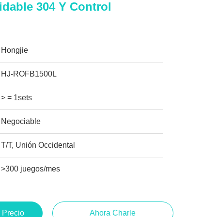
idable 304 Y Control
Hongjie
HJ-ROFB1500L
> = 1sets
Negociable
T/T, Unión Occidental
>300 juegos/mes
 Precio
Ahora Charle