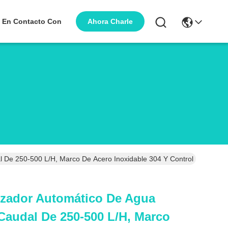
Ahora Charle
 En Contacto Con
De 250-500 L/H, Marco De Acero Inoxidable 304 Y Control Electrónic
izador Automático De Agua
audal De 250-500 L/H, Marco