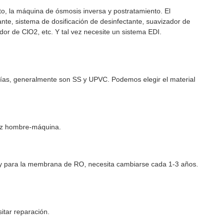
to, la máquina de ósmosis inversa y postratamiento. El
lante, sistema de dosificación de desinfectante, suavizador de
zador de ClO2, etc. Y tal vez necesite un sistema EDI.
erías, generalmente son SS y UPVC. Podemos elegir el material
rfaz hombre-máquina.
s, y para la membrana de RO, necesita cambiarse cada 1-3 años.
itar reparación.