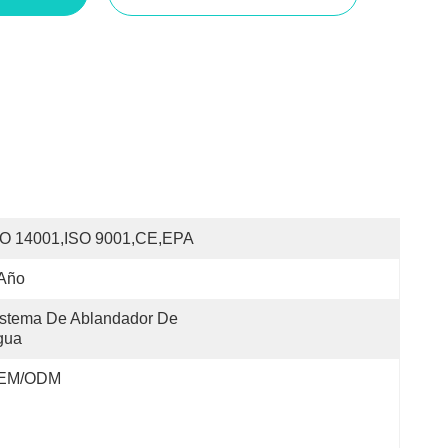
SO 14001,ISO 9001,CE,EPA
 Año
stema De Ablandador De 
gua
EM/ODM