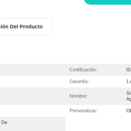
ión Del Producto
Certificación:
I
Garantía:
1
Si
Nombre:
A
Personalizar:
O
 De 