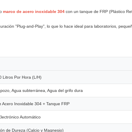
to
marco de acero inoxidable 304
con un tanque de FRP (Plástico Refo
ración "Plug-and-Play", lo que lo hace ideal para laboratorios, pequeñ
0 Litros Por Hora (L/H)
pozo, Agua subterránea, Agua del grifo dura
 Acero Inoxidable 304 + Tanque FRP
Electrónico Automático
ión de Dureza (Calcio y Magnesio)