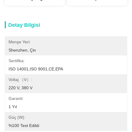
Detay Bilgisi
Menşe Yeri:
Shenzhen, Çin
Sertifika:
ISO 14001,ISO 9001,CE,EPA
Voltaj （V）:
220 V, 380 V
Garanti:
1 Yıl
Güç (w):
%100 Test Edildi