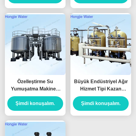
Hotels
Özelleştirme Su
Büyük Endüstriyel Ağır
Yumuşatma Makinesi
Hizmet Tipi Kazan
0.5m3/H ️ 200m3/H Akış
Otomatik Su
Şimdi konuşalım.
Hızı
Yumuşatıcıları 20T
Şimdi konuşalım.
Kapasiteli