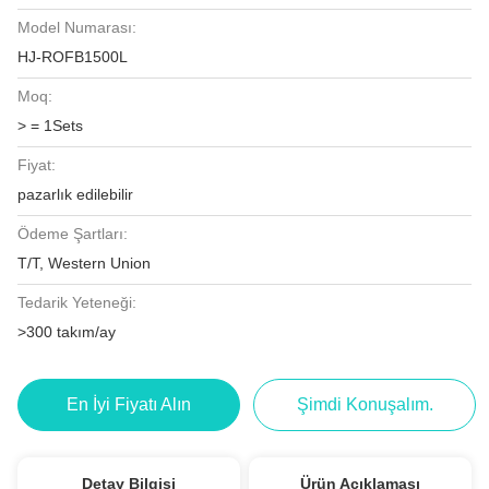
Model Numarası:
HJ-ROFB1500L
Moq:
> = 1Sets
Fiyat:
pazarlık edilebilir
Ödeme Şartları:
T/T, Western Union
Tedarik Yeteneği:
>300 takım/ay
En İyi Fiyatı Alın
Şimdi Konuşalım.
Detay Bilgisi
Ürün Açıklaması