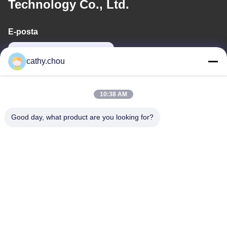
Technology Co., Ltd.
E-posta
cathy@szhjwater.com
cathy.chou
Adresimiz
10:38 AM
Adres
Good day, what product are you looking for?
1105 Nolu Oda, 3. Bina, Xinsheng Yeşil Vadi Sanayi Parkı,
Xinsheng Topluluğu, Longgang Caddesi, Longgang Bölgesi,
Shenzhen, Çin
tele
0086-755-27500078