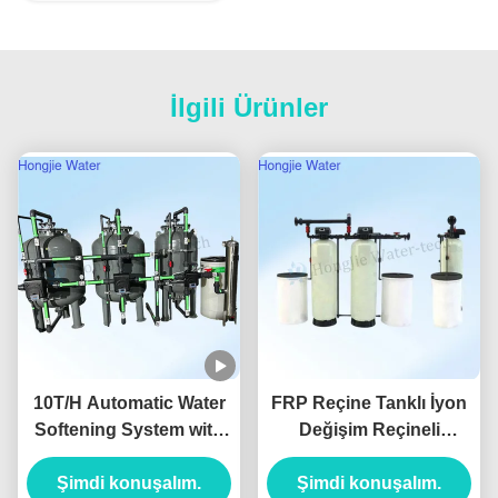
İlgili Ürünler
10T/H Automatic Water
FRP Reçine Tanklı İyon
Softening System with
Değişim Reçineli
UV Sterilization and Iron
Otomatik PLC Kontrollü
Manganese Removal for
Şimdi konuşalım.
Su Yumuşatma Sistemi
Şimdi konuşalım.