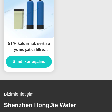
5T/H kaldırmak sert su
yumuşatıcı filtre
sistemiDoğrudan
ateşlenen motorlar için
Şimdi konuşalım.
yüksek verimlilik
Bizimle İletişim
Shenzhen HongJie Water