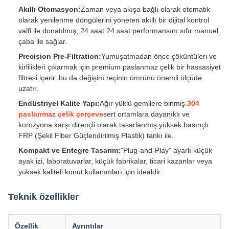
Akıllı Otomasyon:
Zaman veya akışa bağlı olarak otomatik
olarak yenilenme döngülerini yöneten akıllı bir dijital kontrol
valfi ile donatılmış, 24 saat 24 saat performansını sıfır manuel
çaba ile sağlar.
Precision Pre-Filtration:
Yumuşatmadan önce çöküntüleri ve
kirlilikleri çıkarmak için premium paslanmaz çelik bir hassasiyet
filtresi içerir, bu da değişim reçinin ömrünü önemli ölçüde
uzatır.
Endüstriyel Kalite Yapı:
Ağır yüklü gemilere binmiş.
304
paslanmaz çelik çerçeve
sert ortamlara dayanıklı ve
korozyona karşı dirençli olarak tasarlanmış yüksek basınçlı
FRP (Şekil Fiber Güçlendirilmiş Plastik) tankı ile.
Kompakt ve Entegre Tasarım:
"Plug-and-Play" ayarlı küçük
ayak izi, laboratuvarlar, küçük fabrikalar, ticari kazanlar veya
yüksek kaliteli konut kullanımları için idealdir.
Teknik özellikler
Özellik
Ayrıntılar