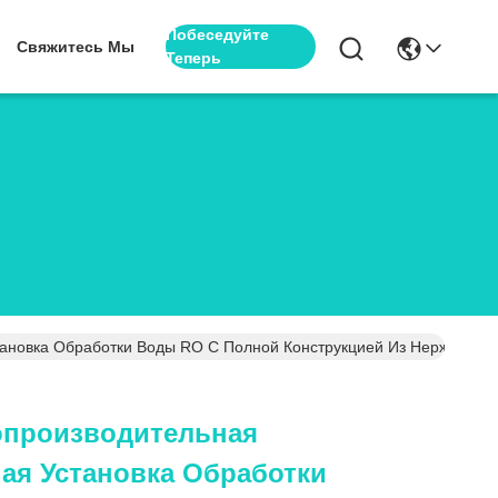
Побеседуйте
Свяжитесь Мы
Теперь
ановка Обработки Воды RO С Полной Конструкцией Из Нержавеющ
опроизводительная
я Установка Обработки