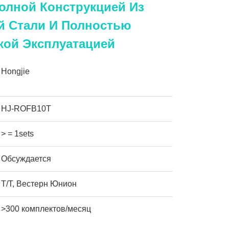
олной Конструкцией Из
 Стали И Полностью
кой Эксплуатацией
Hongjie
HJ-ROFB10T
> = 1sets
Обсуждается
Т/Т, Вестерн Юнион
>300 комплектов/месяц