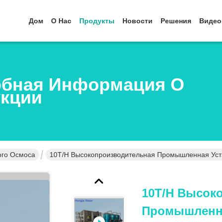
Дом
О Нас
Продукты
Новости
Решения
Видео
бная Информация О
кции
го Осмоса
10T/H Высокопроизводительная Промышленная Уст
10T/H Высок
Промышленна