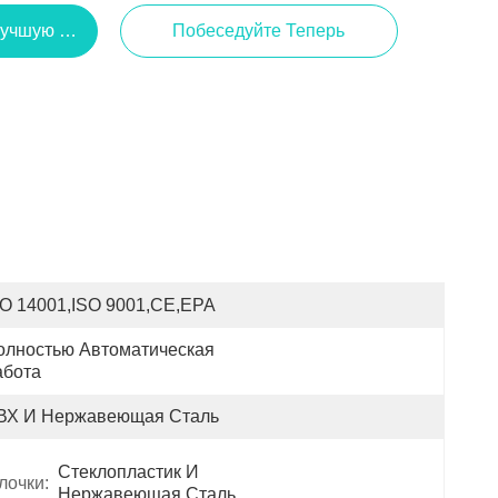
Лучшую Цену
Побеседуйте Теперь
SO 14001,ISO 9001,CE,EPA
олностью Автоматическая 
абота
ВХ И Нержавеющая Сталь
Стеклопластик И 
лочки:
Нержавеющая Сталь