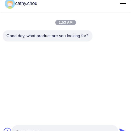
cathy.chou
Nuestra Dirección
1:53 AM
Dirección
Good day, what product are you looking for?
Habitación 1105, Edificio 3, Parque Industrial Xinsheng Green
Valley, Comunidad Xinsheng, Calle Longgang, Distrito Longgang,
Shenzhen, China
Tel
0086-755-27500078
Políticas de privacidad
|
Mapa del Sitio
Buena calidad de China Equipo de agua pura Proveedor. © de
Copyright -2026 Shenzhen HongJie Water Technology Co., Ltd. .