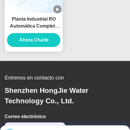
Planta Industrial RO
Automática Completa
50m3/H Sistema de
Filtración de Agua por
Ahora Charle
Ósmosis Inversa
Éntrenos en contacto con
Shenzhen HongJie Water
Technology Co., Ltd.
Correo electrónico
cathy@szhjwater.com