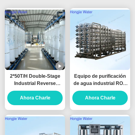
2*50T/H Double-Stage
Equipo de purificación
Industrial Reverse
de agua industrial RO a
Osmosis Water System
gran escala de 130
Produced For Ultrapure
Ahora Charle
m3/H, 380V/220V
Ahora Charle
Water