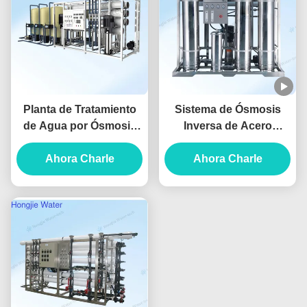
Planta de Tratamiento
Sistema de Ósmosis
de Agua por Ósmosis
Inversa de Acero
Inversa Comercial
Inoxidable SS304
Industrial FRP
Ahora Charle
1500L/H para la
Ahora Charle
Personalizable
Purificación de Agua
para Alimentos y
Bebidas