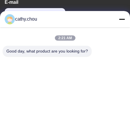
E-mail
cathy@szhjwater.com
cathy.chou
O nosso endereço
2:21 AM
Endereço
Good day, what product are you looking for?
Sala 1105, Edifício 3, Parque Industrial Xinsheng Green Valley,
Comunidade Xinsheng, Rua Longgang, Distrito de Longgang,
Shenzhen, China
telefone
0086-755-27500078
Política de privacidade
|
Mapa do Site