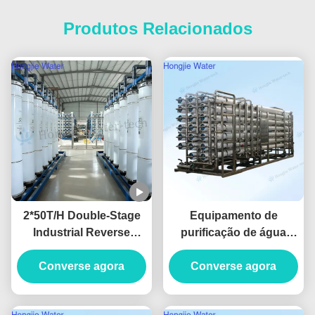
Produtos Relacionados
2*50T/H Double-Stage
Equipamento de
Industrial Reverse
purificação de água
Osmosis Water System
industrial RO de grande
Produced For Ultrapure
Converse agora
Converse agora
escala 130m3/H
Water
380V/220V