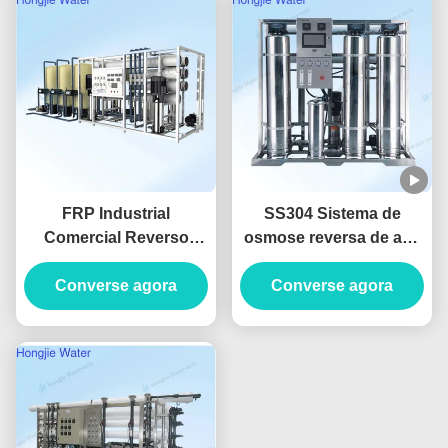
FRP Industrial
SS304 Sistema de
Comercial Reverso
osmose reversa de aço
Osmose Tratamento de
inoxidável 1500L/H para
Água Instalação
Converse agora
purificação de água de
Converse agora
personalizável
alimentos e bebidas