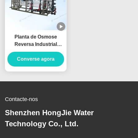
Planta de Osmose
Reversa Industrial
Totalmente Automática
50m3/H Sistema de
Converse agora
Filtração de Água por
Osmose Reversa
Contacte-nos
Shenzhen HongJie Water
Technology Co., Ltd.