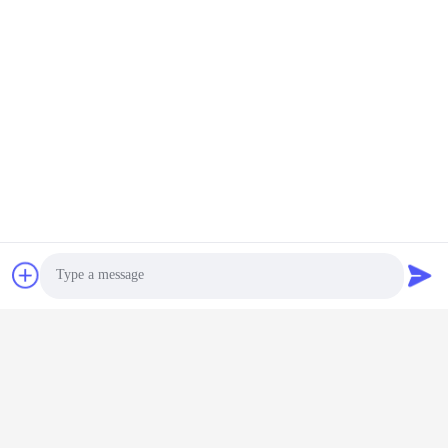
พูดคุยกันตอนนี้
UF+RO+EDI
พูดคุยกันตอนนี้
โครงการ 80T / H อุปก
อุปกรณ์น้ำบริสุทธิ์พิเศษ
รณ์น้ําที่บริสุทธิ์มากสําหรับ
สำหรับอุตสาหกรรม 20
การทําความสะอาดแผ่น
ตัน/ชั่วโมง สำหรับการ
พูดคุยกันตอนนี้
จอ
พูดคุยกันตอนนี้
พิมพ์หิน
Photo
Video Call