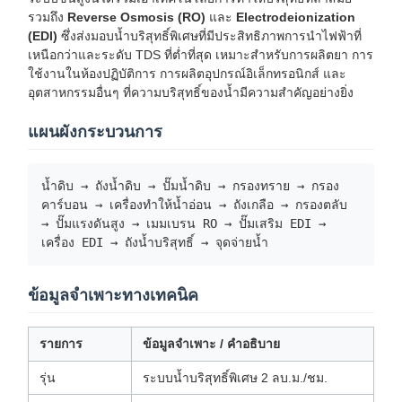
รวมถึง
Reverse Osmosis (RO)
และ
Electrodeionization
(EDI)
ซึ่งส่งมอบน้ำบริสุทธิ์พิเศษที่มีประสิทธิภาพการนำไฟฟ้าที่
เหนือกว่าและระดับ TDS ที่ต่ำที่สุด เหมาะสำหรับการผลิตยา การ
ใช้งานในห้องปฏิบัติการ การผลิตอุปกรณ์อิเล็กทรอนิกส์ และ
อุตสาหกรรมอื่นๆ ที่ความบริสุทธิ์ของน้ำมีความสำคัญอย่างยิ่ง
แผนผังกระบวนการ
น้ำดิบ → ถังน้ำดิบ → ปั๊มน้ำดิบ → กรองทราย → กรอง
คาร์บอน → เครื่องทำให้น้ำอ่อน → ถังเกลือ → กรองตลับ
→ ปั๊มแรงดันสูง → เมมเบรน RO → ปั๊มเสริม EDI →
เครื่อง EDI → ถังน้ำบริสุทธิ์ → จุดจ่ายน้ำ
ข้อมูลจำเพาะทางเทคนิค
รายการ
ข้อมูลจำเพาะ / คำอธิบาย
รุ่น
ระบบน้ำบริสุทธิ์พิเศษ 2 ลบ.ม./ชม.