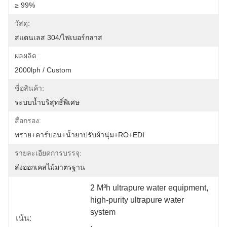
≥ 99%
วัสดุ:
สแตนเลส 304/ไฟเบอร์กลาส
ผลผลิต:
2000lph / Custom
ชื่อสินค้า:
ระบบน้ำบริสุทธิ์พิเศษ
สื่อกรอง:
ทราย+คาร์บอน+น้ำยาปรับผ้านุ่ม+RO+EDI
รายละเอียดการบรรจุ:
ส่งออกเคสไม้มาตรฐาน
2 M³h ultrapure water equipment
, 
high-purity ultrapure water 
system
เน้น:
, 