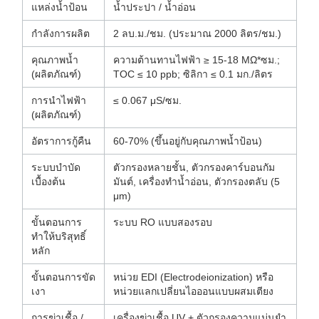
แหล่งน้ำป้อน
น้ำประปา / น้ำอ่อน
กำลังการผลิต
2 ลบ.ม./ชม. (ประมาณ 2000 ลิตร/ชม.)
คุณภาพน้ำ
ความต้านทานไฟฟ้า ≥ 15-18 MΩ*ซม.;
(ผลิตภัณฑ์)
TOC ≤ 10 ppb; ซิลิกา ≤ 0.1 มก./ลิตร
การนำไฟฟ้า
≤ 0.067 μS/ซม.
(ผลิตภัณฑ์)
อัตราการกู้คืน
60-70% (ขึ้นอยู่กับคุณภาพน้ำป้อน)
ระบบบำบัด
ตัวกรองหลายชั้น, ตัวกรองคาร์บอนกัม
เบื้องต้น
มันต์, เครื่องทำน้ำอ่อน, ตัวกรองตลับ (5
μm)
ขั้นตอนการ
ระบบ RO แบบสองรอบ
ทำให้บริสุทธิ์
หลัก
ขั้นตอนการขัด
หน่วย EDI (Electrodeionization) หรือ
เงา
หน่วยแลกเปลี่ยนไอออนแบบผสมเตียง
การฆ่าเชื้อ /
เครื่องฆ่าเชื้อ UV + ตัวกรองความแม่นยำ