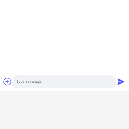
UF+RO+EDI
Projet clé en main 80T/H
Équipement industriel à
Équipement d'eau ultra
eau ultra pure pour la
pure pour le nettoyage
lithographie
Causez Maintenant
des panneaux
Causez Maintenant
d'affichage
Photo
Video Call