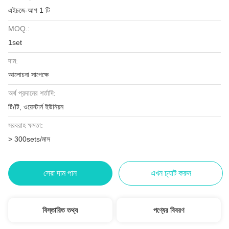
এইচজে-আপ 1 টি
MOQ.:
1set
দাম:
আলোচনা সাপেক্ষে
অর্থ প্রদানের শর্তাদি:
টি/টি, ওয়েস্টার্ন ইউনিয়ন
সরবরাহ ক্ষমতা:
> 300sets/মাস
সেরা দাম পান
এখন চ্যাট করুন
বিস্তারিত তথ্য
পণ্যের বিবরণ