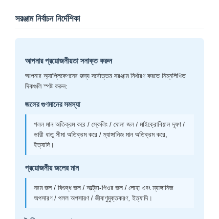
সরঞ্জাম নির্বাচন নির্দেশিকা
আপনার প্রয়োজনীয়তা সনাক্ত করুন
আপনার অ্যাপ্লিকেশনের জন্য সর্বোত্তম সরঞ্জাম নির্ধারণ করতে নিম্নলিখিত
দিকগুলি স্পষ্ট করুন:
জলের গুণমানের সমস্যা
পলল মান অতিক্রম করে / স্কেলিং / ঘোলা জল / মাইক্রোবিয়াল দূষণ /
ভারী ধাতু সীমা অতিক্রম করে / ম্যাঙ্গানিজ মান অতিক্রম করে,
ইত্যাদি।
প্রয়োজনীয় জলের মান
নরম জল / বিশুদ্ধ জল / আল্ট্রা-পিওর জল / লোহা এবং ম্যাঙ্গানিজ
অপসারণ / পলল অপসারণ / জীবাণুমুক্তকরণ, ইত্যাদি।