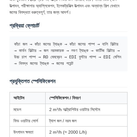
উত্পাদন, পরীক্ষাগার অ্যাপ্লিকেশন, ইলেকট্রনিক্স উত্পাদন এবং অন্যান্য শিল্প যেখানে
জলের বিশুদ্ধতা গুরুত্বপূর্ণ, তার জন্য আদর্শ।
প্রক্রিয়া ফ্লোচার্ট
কাঁচা জল → কাঁচা জলের ট্যাঙ্ক → কাঁচা জলের পাম্প → বালি ফিল্টার
→ কার্বন ফিল্টার → জল নরমকারক → লবণ ট্যাঙ্ক → কার্টিজ ফিল্টার →
উচ্চ চাপ পাম্প → RO মেমব্রেন → EDI বুস্টার পাম্প → EDI মেশিন
→ বিশুদ্ধ জলের ট্যাঙ্ক → জলের পয়েন্ট
প্রযুক্তিগত স্পেসিফিকেশন
আইটেম
স্পেসিফিকেশন / বিবরণ
মডেল
2 m³/h আল্ট্রাপিউর ওয়াটার সিস্টেম
ফিড ওয়াটার সোর্স
ট্যাপ জল / নরম জল
উৎপাদন ক্ষমতা
2 m³/h (≈ 2000 L/h)