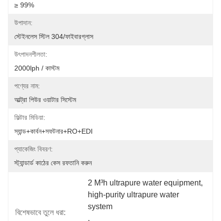
≥ 99%
উপাদান:
স্টেইনলেস স্টিল 304/ফাইবারগ্লাস
উৎপাদনশীলতা:
2000lph / কাস্টম
পণ্যের নাম:
আল্ট্রা পিউর ওয়াটার সিস্টেম
ফিল্টার মিডিয়া:
স্যান্ড+কার্বন+সফটনার+RO+EDI
প্যাকেজিং বিবরণ:
স্ট্যান্ডার্ড কাঠের কেস রফতানি করুন
2 M³h ultrapure water equipment
, 
high-purity ultrapure water 
system
বিশেষভাবে তুলে ধরা:
, 