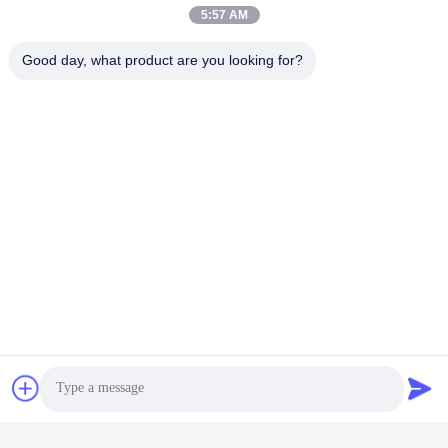
5:57 AM
Good day, what product are you looking for?
100m3/H অতি বিশুদ্ধ জল
1T/H আল্ট্রাপ্যার ওয়াটার মেশিন
সিস্টেম শিল্প জল পরিশোধক
RO এবং EDI সহ
UF+RO+EDI ইউনিট সহ
এখন চ্যাট করুন
এখন চ্যাট করুন
টার্নকি প্রকল্প 80T / এইচ ডিসপ্লে
লিথোগ্রাফির জন্য কাস্টম মেড ২০টি/