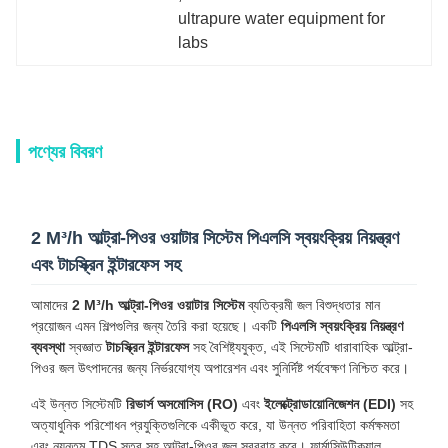
ultrapure water equipment for 
labs
পণ্যের বিবরণ
2 M³/h আল্ট্রা-পিওর ওয়াটার সিস্টেম পিএলসি স্বয়ংক্রিয় নিয়ন্ত্রণ
এবং টাচস্ক্রিন ইন্টারফেস সহ
আমাদের
2 M³/h আল্ট্রা-পিওর ওয়াটার সিস্টেম
ব্যতিক্রমী জল বিশুদ্ধতার মান
প্রয়োজন এমন শিল্পগুলির জন্য তৈরি করা হয়েছে। একটি
পিএলসি স্বয়ংক্রিয় নিয়ন্ত্রণ
ব্যবস্থা
স্বজ্ঞাত
টাচস্ক্রিন ইন্টারফেস
সহ বৈশিষ্ট্যযুক্ত, এই সিস্টেমটি ধারাবাহিক আল্ট্রা-
পিওর জল উৎপাদনের জন্য নির্ভরযোগ্য অপারেশন এবং সুনির্দিষ্ট পর্যবেক্ষণ নিশ্চিত করে।
এই উন্নত সিস্টেমটি
রিভার্স অসমোসিস (RO)
এবং
ইলেক্ট্রোডায়োনিজেশন (EDI)
সহ
অত্যাধুনিক পরিশোধন প্রযুক্তিগুলিকে একীভূত করে, যা উন্নত পরিবাহিতা কর্মক্ষমতা
এবং ন্যূনতম TDS স্তর সহ আল্ট্রা-পিওর জল সরবরাহ করে। ফার্মাসিউটিক্যাল