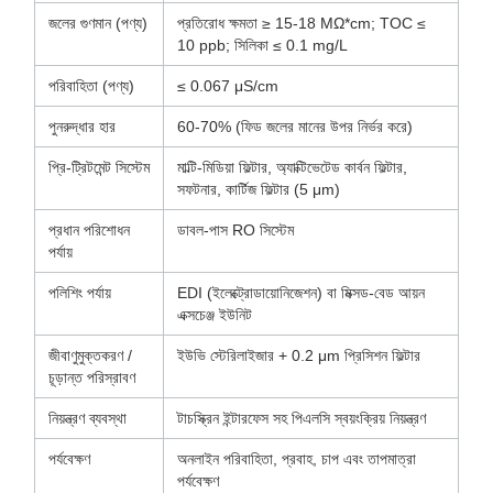
জলের গুণমান (পণ্য)
প্রতিরোধ ক্ষমতা ≥ 15-18 MΩ*cm; TOC ≤
10 ppb; সিলিকা ≤ 0.1 mg/L
পরিবাহিতা (পণ্য)
≤ 0.067 μS/cm
পুনরুদ্ধার হার
60-70% (ফিড জলের মানের উপর নির্ভর করে)
প্রি-ট্রিটমেন্ট সিস্টেম
মাল্টি-মিডিয়া ফিল্টার, অ্যাক্টিভেটেড কার্বন ফিল্টার,
সফটনার, কার্টিজ ফিল্টার (5 μm)
প্রধান পরিশোধন
ডাবল-পাস RO সিস্টেম
পর্যায়
পলিশিং পর্যায়
EDI (ইলেক্ট্রোডায়োনিজেশন) বা মিক্সড-বেড আয়ন
এক্সচেঞ্জ ইউনিট
জীবাণুমুক্তকরণ /
ইউভি স্টেরিলাইজার + 0.2 μm প্রিসিশন ফিল্টার
চূড়ান্ত পরিস্রাবণ
নিয়ন্ত্রণ ব্যবস্থা
টাচস্ক্রিন ইন্টারফেস সহ পিএলসি স্বয়ংক্রিয় নিয়ন্ত্রণ
পর্যবেক্ষণ
অনলাইন পরিবাহিতা, প্রবাহ, চাপ এবং তাপমাত্রা
পর্যবেক্ষণ