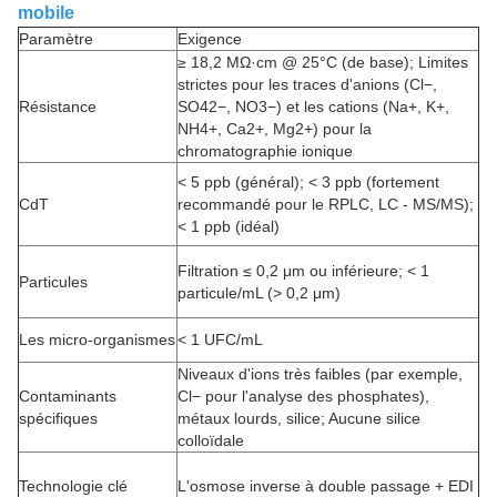
mobile
Paramètre
Exigence
≥ 18,2 MΩ·cm @ 25°C (de base); Limites
strictes pour les traces d'anions (Cl−,
Résistance
SO42−, NO3−) et les cations (Na+, K+,
NH4+, Ca2+, Mg2+) pour la
chromatographie ionique
< 5 ppb (général); < 3 ppb (fortement
CdT
recommandé pour le RPLC, LC - MS/MS);
< 1 ppb (idéal)
Filtration ≤ 0,2 μm ou inférieure; < 1
Particules
particule/mL (> 0,2 μm)
Les micro-organismes
< 1 UFC/mL
Niveaux d'ions très faibles (par exemple,
Contaminants
Cl− pour l'analyse des phosphates),
spécifiques
métaux lourds, silice; Aucune silice
colloïdale
Technologie clé
L'osmose inverse à double passage + EDI