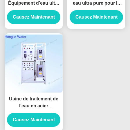
Équipement d'eau ultra
eau ultra pure pour la
pure pour le nettoyage
lithographie
Causez Maintenant
des panneaux
Causez Maintenant
d'affichage
Usine de traitement de
l'eau en acier
inoxydable 316, 30
tonnes/heure, systèmes
Causez Maintenant
d'eau ultrapure