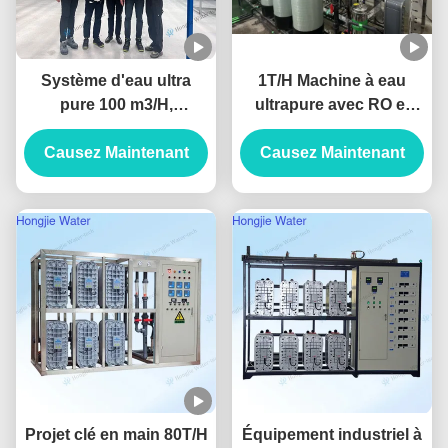
Système d'eau ultra
1T/H Machine à eau
pure 100 m3/H,
ultrapure avec RO et
purificateur d'eau
EDI
industriel avec unités
Causez Maintenant
Causez Maintenant
UF+RO+EDI
Projet clé en main 80T/H
Équipement industriel à