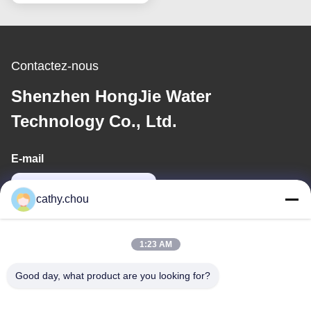
industrielle
Contactez-nous
Shenzhen HongJie Water
Technology Co., Ltd.
E-mail
cathy@szhjwater.com
cathy.chou
Notre adresse
1:23 AM
Adresse
Good day, what product are you looking for?
Chambre 1105, Bâtiment 3, Parc Industriel Xinsheng Green
Valley, Communauté Xinsheng, Rue Longgang, District de