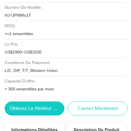
Numéro De Modèle:
HJ-UPWMo1T
MOQ:
>=1 ensembles
Le Prix:
US$2900~US$3200
Conditions De Paiement:
L/C, D/P, T/T, Western Union
Capacité D'offre:
> 300 ensembles par mois
Obtenez Le Meilleur Prix
Causez Maintenant
Informations Détaillées
Description Du Produit