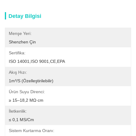
Detay Bilgisi
Menşe Yeri:
Shenzhen Çin
Sertifika:
ISO 14001,ISO 9001,CE,EPA
Akış Hızı:
1m³/s (özelleştirilebilir)
Ürün Suyu Direnci:
≥ 15–18,2 MΩ·cm
İletkenlik:
≤ 0,1 ΜS/cm
Sistem Kurtarma Oranı: