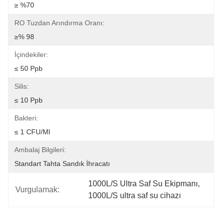
≥ %70
RO Tuzdan Arındırma Oranı:
≥% 98
İçindekiler:
≤ 50 Ppb
Silis:
≤ 10 Ppb
Bakteri:
≤ 1 CFU/ml
Ambalaj Bilgileri:
Standart Tahta Sandık İhracatı
1000L/S Ultra Saf Su Ekipmanı
, 
Vurgulamak:
1000L/S ultra saf su cihazı