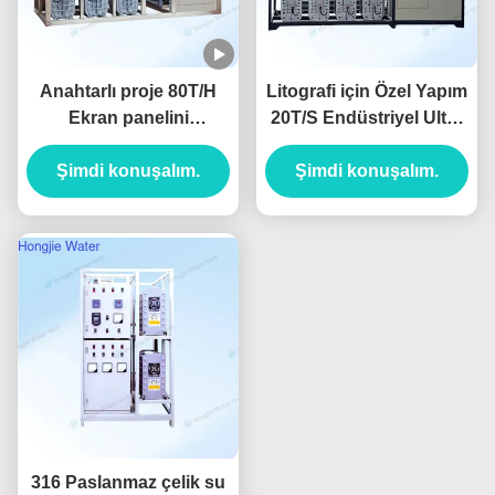
Anahtarlı proje 80T/H
Litografi için Özel Yapım
Ekran panelini
20T/S Endüstriyel Ultra
temizlemek için ultra saf
Saf Su Ekipmanı
Şimdi konuşalım.
su ekipmanları
Şimdi konuşalım.
316 Paslanmaz çelik su