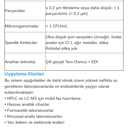
≤ 0,2 µm filtreleme veya daha düşük; < 1
Parçacıklar
parçacık/mL (> 0,2 µm)
Mikroorganizmalar
< 1 CFU/mL
Ultra düşük iyon seviyeleri (örneğin, fosfat
Spesifik Kirleticiler
analizi için Cl⁻), ağır metaller, silika;
Koloidal silika yok
Anahtar teknoloji
Çift geçişli Ters Osmoz + EDI
Uygulama Alanları
Bu sistem aşağıdakiler de dahil olmak üzere yüksek saflıkta su
gerektiren laboratuvarlarda ve endüstrilerde yaygın olarak
kullanılmaktadır:
• HPLC ve LC-MS için mobil faz hazırlama
• Hassas analitik cihazlar
• Farmasötik laboratuvarlar
• Kimyasal analiz laboratuvarları
• Yarı iletken ve elektronik testleri