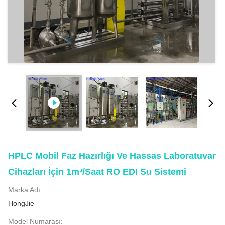
HPLC Mobil Faz Hazırlığı Ve Hassas Laboratuvar
Cihazları İçin 1m³/saat RO EDI Su Sistemi
Marka Adı:
HongJie
Model Numarası: