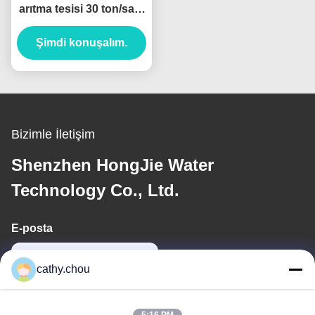
arıtma tesisi 30 ton/saat
Endüstriyel ultra saf su
Şimdi konuşalım.
sistemleri
Bizimle İletişim
Shenzhen HongJie Water
Technology Co., Ltd.
E-posta
cathy@szhjwater.com
cathy.chou
Adresimiz