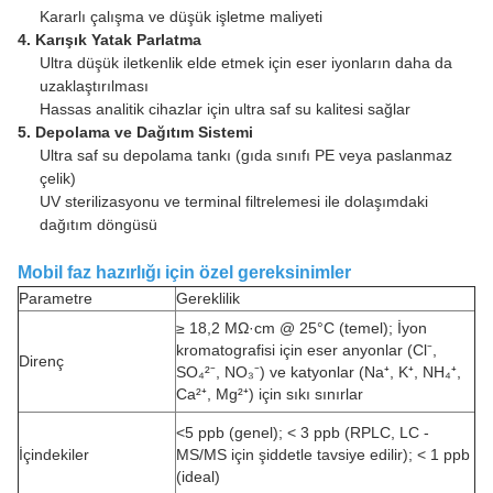
Kararlı çalışma ve düşük işletme maliyeti
4. Karışık Yatak Parlatma
Ultra düşük iletkenlik elde etmek için eser iyonların daha da
uzaklaştırılması
Hassas analitik cihazlar için ultra saf su kalitesi sağlar
5. Depolama ve Dağıtım Sistemi
Ultra saf su depolama tankı (gıda sınıfı PE veya paslanmaz
çelik)
UV sterilizasyonu ve terminal filtrelemesi ile dolaşımdaki
dağıtım döngüsü
Mobil faz hazırlığı için özel gereksinimler
Parametre
Gereklilik
≥ 18,2 MΩ·cm @ 25°C (temel); İyon
kromatografisi için eser anyonlar (Cl⁻,
Direnç
SO₄²⁻, NO₃⁻) ve katyonlar (Na⁺, K⁺, NH₄⁺,
Ca²⁺, Mg²⁺) için sıkı sınırlar
<5 ppb (genel); < 3 ppb (RPLC, LC -
İçindekiler
MS/MS için şiddetle tavsiye edilir); < 1 ppb
(ideal)