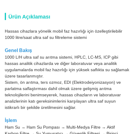
Ürün Açıklaması
Hassas cihazlara yönelik mobil faz hazırlığı için özelleştirilebilir
1000 litre/saat ultra saf su filtreleme sistemi
Genel Bakış
1000 L/H ultra saf su arıtma sistemi, HPLC, LC-MS, ICP gibi
hassas analitik cihazlarda ve diğer laboratuvar veya analitik
uygulamalarda mobil faz hazırlığı için yüksek saflıkta su sağlamak
üzere tasarlanmıştır.
Sistem, ön arıtma, ters ozmoz, EDI (Elektrodeiyonizasyon) ve
parlatma saflaştırması dahil olmak üzere gelişmiş arıtma
teknolojilerini benimseyerek, hassas cihazların ve laboratuvar
analizlerinin katı gereksinimlerini karşılayan ultra saf suyun
istikrarlı bir şekilde üretilmesini sağlar.
İşlem
Ham Su → Ham Su Pompası → Multi-Medya Filtre → Aktif
Karbon Filtre → Su Yumuşatıcı → Güvenlik Filtresi → Birinci