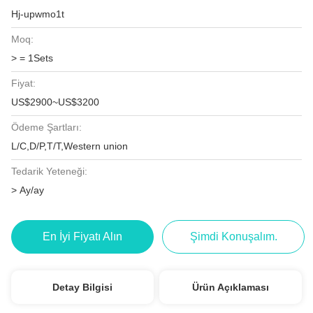
Hj-upwmo1t
Moq:
> = 1Sets
Fiyat:
US$2900~US$3200
Ödeme Şartları:
L/C,D/P,T/T,Western union
Tedarik Yeteneği:
> Ay/ay
En İyi Fiyatı Alın
Şimdi Konuşalım.
Detay Bilgisi
Ürün Açıklaması