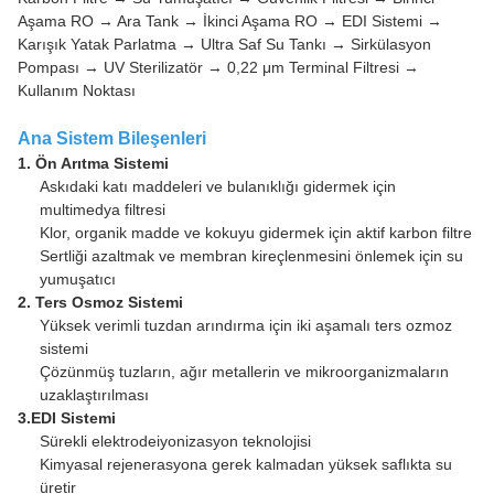
Aşama RO → Ara Tank → İkinci Aşama RO → EDI Sistemi →
Karışık Yatak Parlatma → Ultra Saf Su Tankı → Sirkülasyon
Pompası → UV Sterilizatör → 0,22 μm Terminal Filtresi →
Kullanım Noktası
Ana Sistem Bileşenleri
1. Ön Arıtma Sistemi
Askıdaki katı maddeleri ve bulanıklığı gidermek için
multimedya filtresi
Klor, organik madde ve kokuyu gidermek için aktif karbon filtre
Sertliği azaltmak ve membran kireçlenmesini önlemek için su
yumuşatıcı
2. Ters Osmoz Sistemi
Yüksek verimli tuzdan arındırma için iki aşamalı ters ozmoz
sistemi
Çözünmüş tuzların, ağır metallerin ve mikroorganizmaların
uzaklaştırılması
3.EDI Sistemi
Sürekli elektrodeiyonizasyon teknolojisi
Kimyasal rejenerasyona gerek kalmadan yüksek saflıkta su
üretir