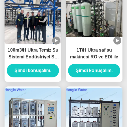
100m3/H Ultra Temiz Su
1T/H Ultra saf su
Sistemi Endüstriyel Su
makinesi RO ve EDI ile
Temizleyicisi
UF+RO+EDI Birimleriyle
Şimdi konuşalım.
Şimdi konuşalım.