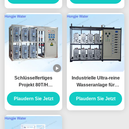
Einheiten
Schlüsselfertiges
Industrielle Ultra-reine
Projekt 80T/H
Wasseranlage für
Reinstwasseranlage für
Lithographie
die Reinigung von
Plaudern Sie Jetzt
Plaudern Sie Jetzt
Display-Panels