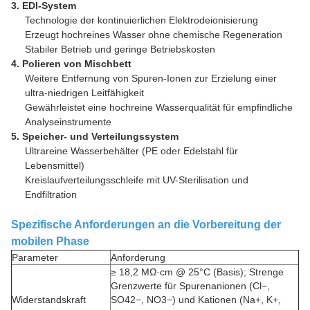
3. EDI-System
Technologie der kontinuierlichen Elektrodeionisierung
Erzeugt hochreines Wasser ohne chemische Regeneration
Stabiler Betrieb und geringe Betriebskosten
4. Polieren von Mischbett
Weitere Entfernung von Spuren-Ionen zur Erzielung einer
ultra-niedrigen Leitfähigkeit
Gewährleistet eine hochreine Wasserqualität für empfindliche
Analyseinstrumente
5. Speicher- und Verteilungssystem
Ultrareine Wasserbehälter (PE oder Edelstahl für
Lebensmittel)
Kreislaufverteilungsschleife mit UV-Sterilisation und
Endfiltration
Spezifische Anforderungen an die Vorbereitung der
mobilen Phase
Parameter
Anforderung
≥ 18,2 MΩ·cm @ 25°C (Basis); Strenge
Grenzwerte für Spurenanionen (Cl−,
Widerstandskraft
SO42−, NO3−) und Kationen (Na+, K+,