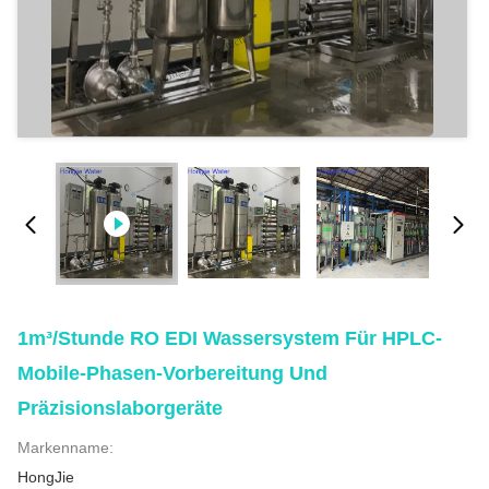
1m³/Stunde RO EDI Wassersystem Für HPLC-
Mobile-Phasen-Vorbereitung Und
Präzisionslaborgeräte
Markenname:
HongJie