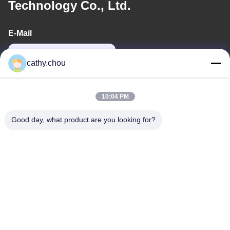
Technology Co., Ltd.
E-Mail
cathy@szhjwater.com
cathy.chou
Unsere Adresse
10:04 PM
Adresse
Good day, what product are you looking for?
Zimmer 1105, Gebäude 3, Xinsheng Green Valley Industrial Park,
Xinsheng Community, Longgang Street, Longgang District,
Shenzhen, China
Telefone
0086-755-27500078