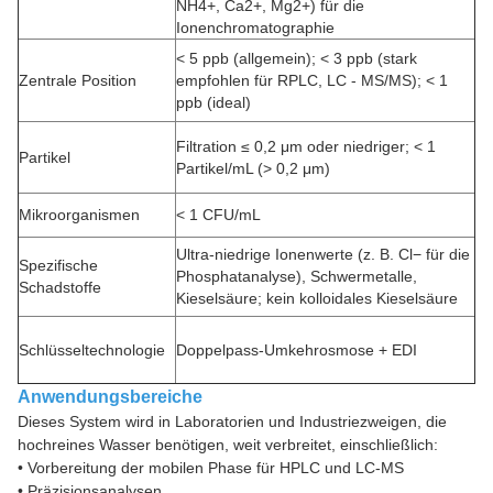
NH4+, Ca2+, Mg2+) für die
Ionenchromatographie
< 5 ppb (allgemein); < 3 ppb (stark
Zentrale Position
empfohlen für RPLC, LC - MS/MS); < 1
ppb (ideal)
Filtration ≤ 0,2 μm oder niedriger; < 1
Partikel
Partikel/mL (> 0,2 μm)
Mikroorganismen
< 1 CFU/mL
Ultra-niedrige Ionenwerte (z. B. Cl− für die
Spezifische
Phosphatanalyse), Schwermetalle,
Schadstoffe
Kieselsäure; kein kolloidales Kieselsäure
Schlüsseltechnologie
Doppelpass-Umkehrosmose + EDI
Anwendungsbereiche
Dieses System wird in Laboratorien und Industriezweigen, die
hochreines Wasser benötigen, weit verbreitet, einschließlich:
• Vorbereitung der mobilen Phase für HPLC und LC-MS
• Präzisionsanalysen