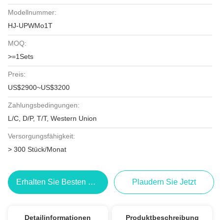
Modellnummer:
HJ-UPWMo1T
MOQ:
>=1Sets
Preis:
US$2900~US$3200
Zahlungsbedingungen:
L/C, D/P, T/T, Western Union
Versorgungsfähigkeit:
> 300 Stück/Monat
Erhalten Sie Besten Preis
Plaudern Sie Jetzt
Detailinformationen
Produktbeschreibung