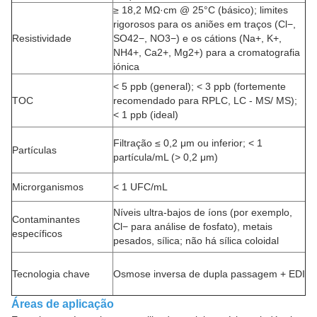
≥ 18,2 MΩ·cm @ 25°C (básico); limites
rigorosos para os aniões em traços (Cl−,
Resistividade
SO42−, NO3−) e os cátions (Na+, K+,
NH4+, Ca2+, Mg2+) para a cromatografia
iónica
< 5 ppb (general); < 3 ppb (fortemente
TOC
recomendado para RPLC, LC - MS/ MS);
< 1 ppb (ideal)
Filtração ≤ 0,2 μm ou inferior; < 1
Partículas
partícula/mL (> 0,2 μm)
Microrganismos
< 1 UFC/mL
Níveis ultra-bajos de íons (por exemplo,
Contaminantes
Cl− para análise de fosfato), metais
específicos
pesados, sílica; não há sílica coloidal
Tecnologia chave
Osmose inversa de dupla passagem + EDI
Áreas de aplicação