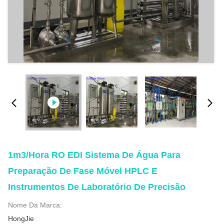
1m3/hora RO EDI Sistema De Água Para
Preparação De Fase Móvel HPLC E
Instrumentos De Laboratório De Precisão
Nome Da Marca:
HongJie