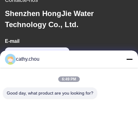
Contacte-nos
Shenzhen HongJie Water
Technology Co., Ltd.
E-mail
cathy@szhjwater.com
cathy.chou
O nosso endereço
6:49 PM
Endereço
Good day, what product are you looking for?
Sala 1105, Edifício 3, Parque Industrial Xinsheng Green Valley,
Comunidade Xinsheng, Rua Longgang, Distrito de Longgang,
Shenzhen, China
telefone
0086-755-27500078