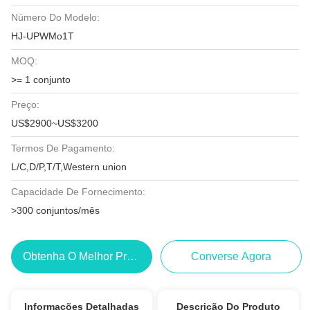
Número Do Modelo:
HJ-UPWMo1T
MOQ:
>= 1 conjunto
Preço:
US$2900~US$3200
Termos De Pagamento:
L/C,D/P,T/T,Western union
Capacidade De Fornecimento:
>300 conjuntos/mês
Obtenha O Melhor Preço
Converse Agora
Informações Detalhadas
Descrição Do Produto