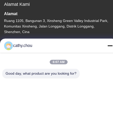
Alamat Kami
Alamat
Ruang 1105, Bangunan 3, Xinsheng Green Valley Industrial Park,
Komunitas Xinsheng, Jalan Longgang, Distrik Longgang,
Shenzhen, Cina
tel
cathy.chou
0086-755-27500078
6:07 AM
Good day, what product are you looking for?
Kebijakan Privasi
|
Sitemap
Cina Kualitas Baik Peralatan Air Murni Pemasok. Hak cipta ©
-2026 Shenzhen HongJie Water Technology Co., Ltd. Semua hak
dilindungi.