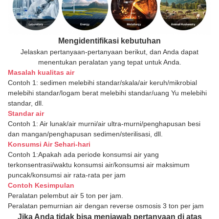
Mengidentifikasi kebutuhan
Jelaskan pertanyaan-pertanyaan berikut, dan Anda dapat
menentukan peralatan yang tepat untuk Anda.
Masalah kualitas air
Contoh 1: sedimen melebihi standar/skala/air keruh/mikrobial
melebihi standar/logam berat melebihi standar/uang Yu melebihi
standar, dll.
Standar air
Contoh 1: Air lunak/air murni/air ultra-murni/penghapusan besi
dan mangan/penghapusan sedimen/sterilisasi, dll.
Konsumsi Air Sehari-hari
Contoh 1:Apakah ada periode konsumsi air yang
terkonsentrasi/waktu konsumsi air/konsumsi air maksimum
puncak/konsumsi air rata-rata per jam
Contoh Kesimpulan
Peralatan pelembut air 5 ton per jam.
Peralatan pemurnian air dengan reverse osmosis 3 ton per jam
Jika Anda tidak bisa menjawab pertanyaan di atas