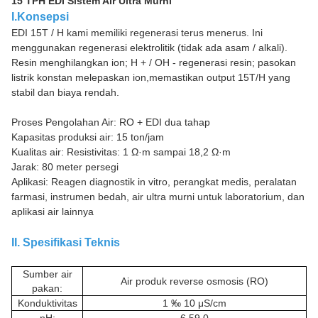
15 TPH EDI Sistem Air Ultra Murni
I.Konsepsi
EDI 15T / H kami memiliki regenerasi terus menerus. Ini
menggunakan regenerasi elektrolitik (tidak ada asam / alkali).
Resin menghilangkan ion; H + / OH - regenerasi resin; pasokan
listrik konstan melepaskan ion,memastikan output 15T/H yang
stabil dan biaya rendah.
Proses Pengolahan Air: RO + EDI dua tahap
Kapasitas produksi air: 15 ton/jam
Kualitas air: Resistivitas: 1 Ω·m sampai 18,2 Ω·m
Jarak: 80 meter persegi
Aplikasi: Reagen diagnostik in vitro, perangkat medis, peralatan
farmasi, instrumen bedah, air ultra murni untuk laboratorium, dan
aplikasi air lainnya
II. Spesifikasi Teknis
Sumber air
Air produk reverse osmosis (RO)
pakan:
Konduktivitas
1 ‰ 10 μS/cm