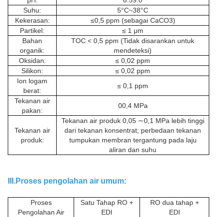
pH:
6.59.0
Suhu:
5°C~38°C
Kekerasan:
≤0,5 ppm (sebagai CaCO3)
Partikel:
≤ 1 μm
Bahan
TOC < 0,5 ppm (Tidak disarankan untuk
organik:
mendeteksi)
Oksidan:
≤ 0,02 ppm
Silikon:
≤ 0,02 ppm
Ion logam
≤ 0,1 ppm
berat:
Tekanan air
00,4 MPa
pakan:
Tekanan air produk 0,05 ∼0,1 MPa lebih tinggi
Tekanan air
dari tekanan konsentrat; perbedaan tekanan
produk:
tumpukan membran tergantung pada laju
aliran dan suhu
III.Proses pengolahan air umum:
Proses
Satu Tahap RO +
RO dua tahap +
Pengolahan Air
EDI
EDI