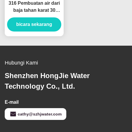
316 Pembuatan air dari
baja tahan karat 30
ton/jam Sistem air
industri ultra murni
bicara sekarang
Hubungi Kami
Shenzhen HongJie Water
Technology Co., Ltd.
E-mail
cathy@szhjwater.com