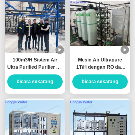
100m3/H Sistem Air
Mesin Air Ultrapure
Ultra Purified Purifier Air
1T/H dengan RO dan
Industri Dengan Unit
EDI
bicara sekarang
UF+RO+EDI
bicara sekarang