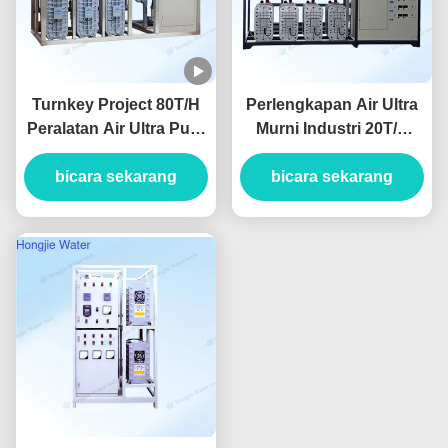
Turnkey Project 80T/H
Perlengkapan Air Ultra
Peralatan Air Ultra Pure
Murni Industri 20T/H
Untuk Pembersihan
Untuk Litografi
bicara sekarang
Panel Tampilan
bicara sekarang