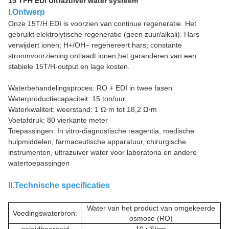
15 TPH EDI Ultrazuiver water systeem
I.Ontwerp
Onze 15T/H EDI is voorzien van continue regeneratie. Het
gebruikt elektrolytische regeneratie (geen zuur/alkali). Hars
verwijdert ionen; H+/OH− regenereert hars; constante
stroomvoorziening ontlaadt ionen,het garanderen van een
stabiele 15T/H-output en lage kosten.
Waterbehandelingsproces: RO + EDI in twee fasen
Waterproductiecapaciteit: 15 ton/uur
Waterkwaliteit: weerstand: 1 Ω·m tot 18,2 Ω·m
Voetafdruk: 80 vierkante meter
Toepassingen: In vitro-diagnostische reagentia, medische
hulpmiddelen, farmaceutische apparatuur, chirurgische
instrumenten, ultrazuiver water voor laboratoria en andere
watertoepassingen
II.Technische specificaties
Water van het product van omgekeerde
Voedingswaterbron:
osmose (RO)