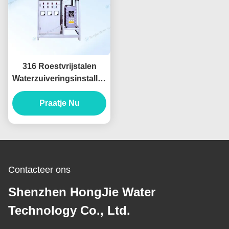
316 Roestvrijstalen
Waterzuiveringsinstallatie
30 ton/uur Industriële
Ultrazuiver
Praatje Nu
Watersystemen
Contacteer ons
Shenzhen HongJie Water
Technology Co., Ltd.