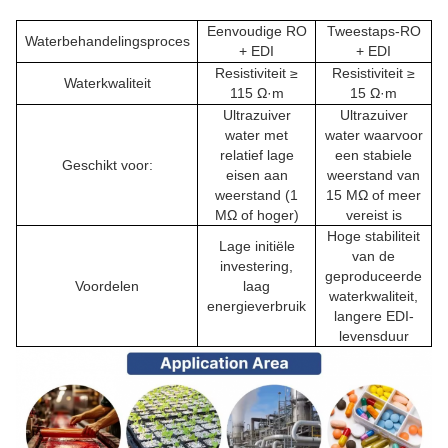
Eenvoudige RO
Tweestaps-RO
Waterbehandelingsproces
+ EDI
+ EDI
Resistiviteit ≥
Resistiviteit ≥
Waterkwaliteit
115 Ω·m
15 Ω·m
Ultrazuiver
Ultrazuiver
water met
water waarvoor
relatief lage
een stabiele
Geschikt voor:
eisen aan
weerstand van
weerstand (1
15 MΩ of meer
MΩ of hoger)
vereist is
Hoge stabiliteit
Lage initiële
van de
investering,
geproduceerde
Voordelen
laag
waterkwaliteit,
energieverbruik
langere EDI-
levensduur