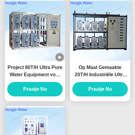
Project 80T/H Ultra Pure
Op Maat Gemaakte
Water Equipment voor
20T/H Industriële Ultra
het reinigen van het
Zuiver Water
Praatje Nu
scherm
Apparatuur Voor
Praatje Nu
Lithografie