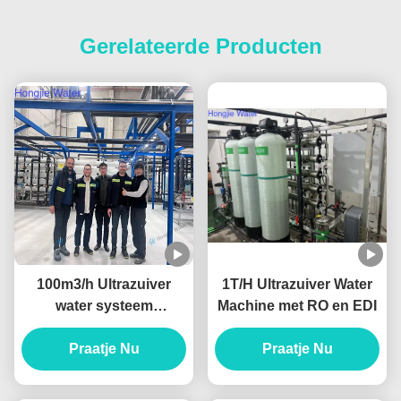
Gerelateerde Producten
100m3/h Ultrazuiver
1T/H Ultrazuiver Water
water systeem
Machine met RO en EDI
Industrieel
waterzuiveringsapparaat
Praatje Nu
Praatje Nu
met UF+RO+EDI-
eenheden