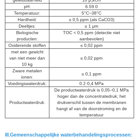
geleidbaarheid
10 μS/cm
pH:
6.59.0
Temperatuur:
5°C~38°C
Hardheid:
≤ 0,5 ppm (als CaCO3)
Deeltjes:
≤ 1 μm
Biologische
TOC < 0,5 ppm (detectie niet
producten:
aanbevolen)
Oxiderende stoffen
≤ 0,02 ppm
met een gewicht
van niet meer dan
≤ 0,02 ppm
10 kg
Zware metalen
≤ 0,1 ppm
ionen:
Voedingswaterdruk:
0.2·0,4 MPa
De productwaterdruk is 0,05−0,1 MPa
hoger dan de concentratedruk; het
Productwaterdruk:
drukverschil tussen de membranen
hangt af van de doorstroming en de
temperatuur
III.Gemeenschappelijke waterbehandelingsprocessen: