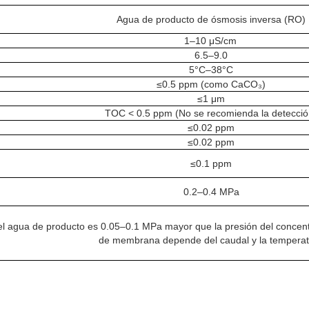
Agua de producto de ósmosis inversa (RO)
1–10 μS/cm
6.5–9.0
5°C–38°C
≤0.5 ppm (como CaCO₃)
≤1 μm
TOC < 0.5 ppm (No se recomienda la detecció
≤0.02 ppm
≤0.02 ppm
≤0.1 ppm
0.2–0.4 MPa
el agua de producto es 0.05–0.1 MPa mayor que la presión del concentra
de membrana depende del caudal y la tempera