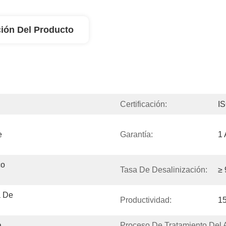
ión Del Producto
Certificación:
I
 
Garantía:
1
o 
Tasa De Desalinización:
≥
 De 
Productividad:
1
a
Proceso De Tratamiento Del 