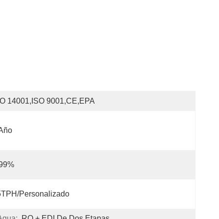
SO 14001,ISO 9001,CE,EPA
 Año
 99%
5TPH/Personalizado
Agua:
RO + EDI De Dos Etapas