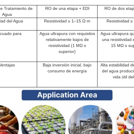
e Tratamiento de
RO de una etapa + EDI
RO de dos etap
Agua
dad del Agua
Resistividad ≥ 1–15 Ω·m
Resistividad 
cuado para
Agua ultrapura con requisitos
Agua ultrapura q
relativamente bajos de
una resistividad 
resistividad (1 MΩ o
15 MΩ o sup
superior)
Ventajas
Baja inversión inicial, bajo
Alta estabilidad d
consumo de energía
del agua produc
vida útil de