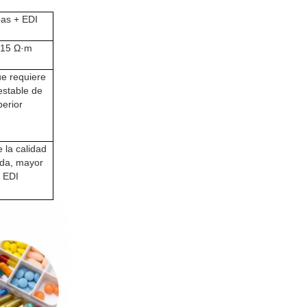
as + EDI
≥ 15 Ω·m
ue requiere
estable de
erior
e la calidad
ida, mayor
l EDI