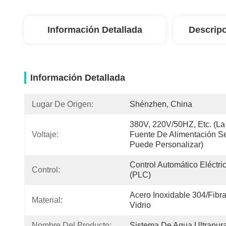
Información Detallada
Descripc
Información Detallada
Lugar De Origen:
Shénzhen, China
380V, 220V/50HZ, Etc. (La 
Voltaje:
Fuente De Alimentación Se
Puede Personalizar)
Control Automático Eléctric
Control:
(PLC)
Acero Inoxidable 304/Fibra
Material:
Vidrio
Nombre Del Producto:
Sistema De Agua Ultrapur