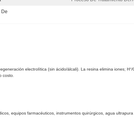
 De 
generación electrolítica (sin ácido/álcali). La resina elimina iones; H⁺
o costo.
édicos, equipos farmacéuticos, instrumentos quirúrgicos, agua ultrapura