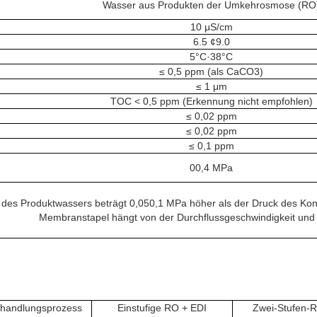
Wasser aus Produkten der Umkehrosmose (RO
10 μS/cm
6.5 ¢9.0
5°C·38°C
≤ 0,5 ppm (als CaCO3)
≤ 1 μm
TOC < 0,5 ppm (Erkennung nicht empfohlen)
≤ 0,02 ppm
≤ 0,02 ppm
≤ 0,1 ppm
00,4 MPa
 des Produktwassers beträgt 0,05­0,1 MPa höher als der Druck des Kon
Membranstapel hängt von der Durchflussgeschwindigkeit und
handlungsprozess
Einstufige RO + EDI
Zwei-Stufen-