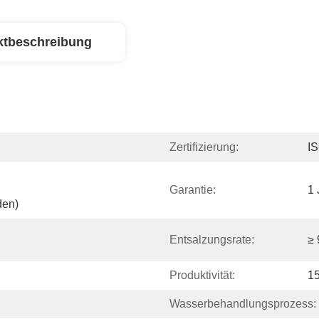
ktbeschreibung
Zertifizierung:
I
Garantie:
1 
den)
Entsalzungsrate:
≥
Produktivität:
15
Wasserbehandlungsprozess: