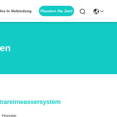
Plaudern Sie Jetzt
 Uns In Verbindung
ten
trareinwassersystem
Hongjie