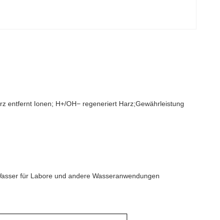
arz entfernt Ionen; H+/OH− regeneriert Harz;Gewährleistung
s Wasser für Labore und andere Wasseranwendungen