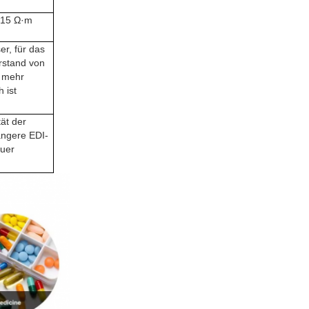
 15 Ω·m
er, für das
erstand von
 mehr
h ist
tät der
ängere EDI-
uer