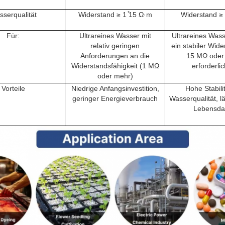
serqualität
Widerstand ≥ 1 ̊15 Ω·m
Widerstand ≥
Für:
Ultrareines Wasser mit
Ultrareines Wass
relativ geringen
ein stabiler Wid
Anforderungen an die
15 MΩ oder
Widerstandsfähigkeit (1 MΩ
erforderlic
oder mehr)
Vorteile
Niedrige Anfangsinvestition,
Hohe Stabili
geringer Energieverbrauch
Wasserqualität, l
Lebensda