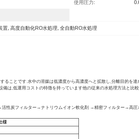
使用圧力:
0
装置
, 
高度自動化RO水処理
, 
全自動RO水処理
通過することです.水中の溶媒は低濃度から高濃度へと拡散し,分離目的を達
設備は,低運用コストの特徴を持っています他の従来の水処理方法と比較
→活性炭フィルター→ナトリウムイオン軟化剤 →精密フィルター→高圧
仕様