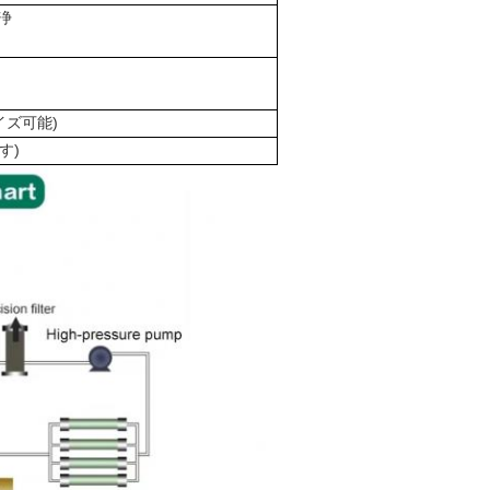
浄
マイズ可能)
す)