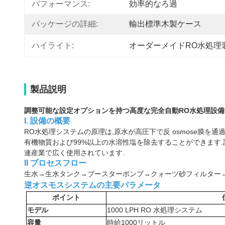
パフォーマンス:
効率的なろ過
パッケージの詳細:
輸出標準木製ケース
ハイライト:
オーダーメイドRO水処理
製品説明
調整可能な設定オプションを持つ高度な完全自動RO水処理設備
I. 設備の概要
RO水処理システムの原理は,原水が高圧下で反 osmose膜を
有機物質および99%以上の水溶性塩を除去することができます.
連産業で広く使用されています.
II プロセスフロー
生水→生水タンク→ブースターポンプ→クォーツ砂フィルター
逆オスモスシステムの主要パラメータ
ポイント
モデル
1000 LPH RO 水処理システム
容量
時給1000リットル