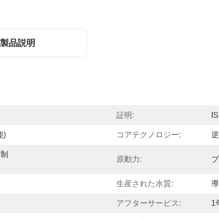
製品説明
証明:
I
能)
コアテクノロジー:
逆
C制
原動力:
プ
生産された水質:
導
アフターサービス:
1