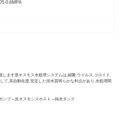
.05-0.6MPA
成します逆オスモス水処理システムは,細菌,ウイルス,コロイド,
して,高自動化度,安定した排水質明らかな利点があり,水処理関
ポンプ→反オスモシスホスト→純水タンク