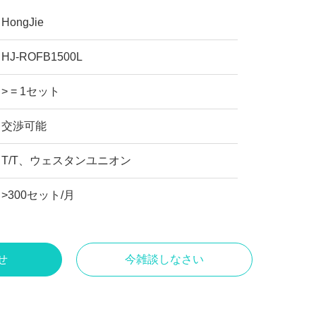
HongJie
HJ-ROFB1500L
> = 1セット
交渉可能
T/T、ウェスタンユニオン
>300セット/月
せ
今雑談しなさい