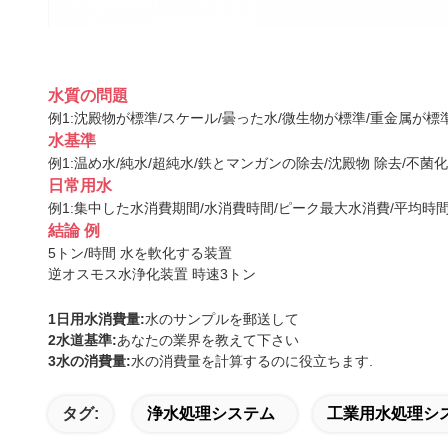
水質の問題
例1:沈殿物が標準/スケール/曇った水/微生物が標準/重金属が標
水基準
例1:温め水/純水/超純水/鉄とマンガンの除去/沈殿物
除去/不菌化
日常用水
例1:集中した水消費期間/水消費時間/ピーク最大水消費/平均
結論 例
5トン/時間 水を軟化する装置
逆オスモス水浄化装置 時速3トン
1日用水消費量:
水のサンプルを郵送して
2水道基準:
あなたの業界を教えて下さい
3水の消費量:
水の消費量を計算するのに役立ちます.
タグ:
浄水処理システム
工業用水処理シ