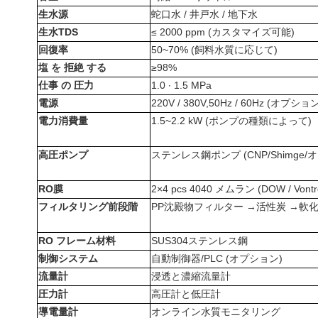
生水源
蛇口水 / 井戸水 / 地下水
生水TDS
≤ 2000 ppm (カスタマイズ可能)
回復率
50~70% (飼料水質に応じて)
塩 を 拒絶 する
≥98%
仕事 の 圧力
1.0 ∙ 1.5 MPa
電源
220V / 380V,50Hz / 60Hz (オプション
電力消費量
1.5~2.2 kW (ポンプの種類によって)
高圧ポンプ
ステンレス鋼ポンプ (CNP/Shimge
RO膜
2×4 pcs 4040 メムラン (DOW / Von
フィルタリング前段階
PP沈殿物フィルター →活性炭 →軟化
RO フレーム材料
SUS304ステンレス鋼
制御システム
自動制御器/PLC (オプション)
流量計
浸透と濃縮流量計
圧力計
高圧計と低圧計
導電量計
オンライン水質モニタリング