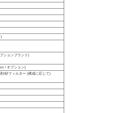
)
/オプションブランド)
tron / オプション)
剤/砂フィルター (構成に応じて)