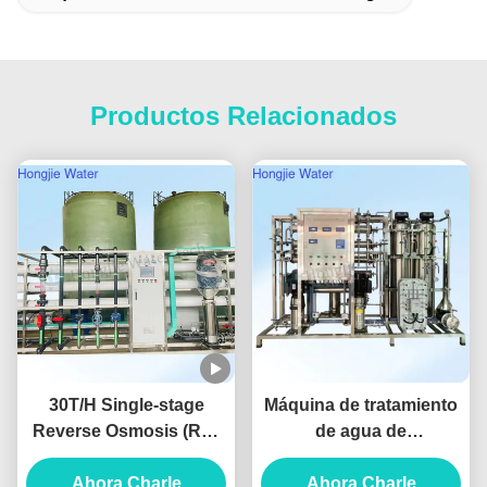
Productos Relacionados
30T/H Single-stage
Máquina de tratamiento
Reverse Osmosis (RO)
de agua de
Pure Water System For
refrigeración de
The Lithium Battery
Ahora Charle
1000L/hora con
Ahora Charle