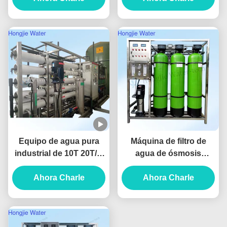
Industry
conductividad <
10μs/cm y garantía de
dos años para equipos
de agua pura
Equipo de agua pura
Máquina de filtro de
industrial de 10T 20T/H
agua de ósmosis
con sistema de ósmosis
inversa de 500L/hora y
inversa con membrana
Ahora Charle
2 etapas, sistema de
Ahora Charle
Dow
agua potable RO 380V