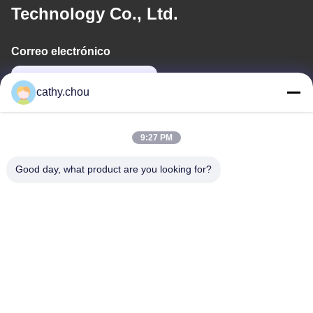
Technology Co., Ltd.
Correo electrónico
cathy@szhjwater.com
cathy.chou
Nuestra Dirección
9:27 PM
Dirección
Good day, what product are you looking for?
Habitación 1105, Edificio 3, Parque Industrial Xinsheng Green
Valley, Comunidad Xinsheng, Calle Longgang, Distrito Longgang,
Shenzhen, China
Tel
0086-755-27500078