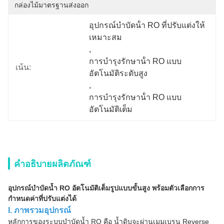
กล่องไม้มาตรฐานส่งออก
อุปกรณ์บําบัดน้ํา RO ที่ปรับแต่งให้
เหมาะสม
, 
การบํารุงรักษาน้ํา RO แบบ
เน้น:
อัตโนมัติระดับสูง
, 
การบํารุงรักษาน้ํา RO แบบ
อัตโนมัติเต็ม
คำอธิบายผลิตภัณฑ์
อุปกรณ์บำบัดน้ำ RO อัตโนมัติเต็มรูปแบบขั้นสูง พร้อมตัวเลือกการ
กำหนดค่าที่ปรับแต่งได้
I. ภาพรวมอุปกรณ์
หลักการของระบบบำบัดน้ำ RO คือ น้ำดิบจะผ่านเมมเบรน Reverse