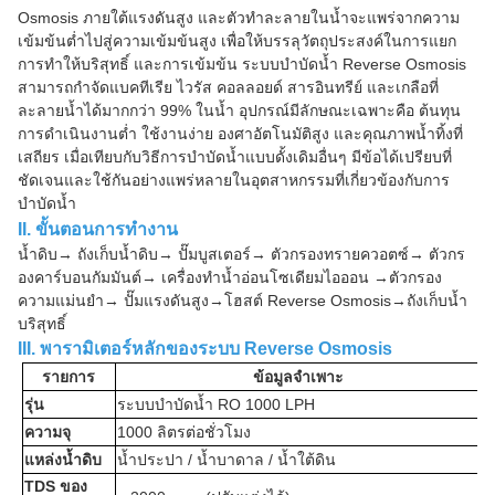
Osmosis ภายใต้แรงดันสูง และตัวทำละลายในน้ำจะแพร่จากความ
เข้มข้นต่ำไปสู่ความเข้มข้นสูง เพื่อให้บรรลุวัตถุประสงค์ในการแยก
การทำให้บริสุทธิ์ และการเข้มข้น ระบบบำบัดน้ำ Reverse Osmosis
สามารถกำจัดแบคทีเรีย ไวรัส คอลลอยด์ สารอินทรีย์ และเกลือที่
ละลายน้ำได้มากกว่า 99% ในน้ำ อุปกรณ์มีลักษณะเฉพาะคือ ต้นทุน
การดำเนินงานต่ำ ใช้งานง่าย องศาอัตโนมัติสูง และคุณภาพน้ำทิ้งที่
เสถียร เมื่อเทียบกับวิธีการบำบัดน้ำแบบดั้งเดิมอื่นๆ มีข้อได้เปรียบที่
ชัดเจนและใช้กันอย่างแพร่หลายในอุตสาหกรรมที่เกี่ยวข้องกับการ
บำบัดน้ำ
II. ขั้นตอนการทำงาน
น้ำดิบ→ ถังเก็บน้ำดิบ→ ปั๊มบูสเตอร์→ ตัวกรองทรายควอตซ์→ ตัวกร
องคาร์บอนกัมมันต์→ เครื่องทำน้ำอ่อนโซเดียมไอออน →ตัวกรอง
ความแม่นยำ→ ปั๊มแรงดันสูง→โฮสต์ Reverse Osmosis→ถังเก็บน้ำ
บริสุทธิ์
III. พารามิเตอร์หลักของระบบ Reverse Osmosis
รายการ
ข้อมูลจำเพาะ
รุ่น
ระบบบำบัดน้ำ RO 1000 LPH
ความจุ
1000 ลิตรต่อชั่วโมง
แหล่งน้ำดิบ
น้ำประปา / น้ำบาดาล / น้ำใต้ดิน
TDS ของ