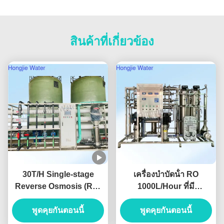
สินค้าที่เกี่ยวข้อง
30T/H Single-stage
เครื่องบําบัดน้ํา RO
Reverse Osmosis (RO)
1000L/Hour ที่มี
Pure Water System For
ประสิทธิภาพในการนําน้ํา
The Lithium Battery
พูดคุยกันตอนนี้
< 10μs/cm และรับประกัน
พูดคุยกันตอนนี้
Industry
2 ปีสําหรับอุปกรณ์น้ํา