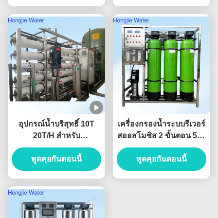
บริสุทธิ์
อุปกรณ์น้ำบริสุทธิ์ 10T
เครื่องกรองน้ำระบบรีเวอร์
20T/H สำหรับ
สออสโมซิส 2 ขั้นตอน 500
อุตสาหกรรม พร้อมระบบรี
ลิตร/ชั่วโมง สำหรับดื่ม
เวิร์สออสโมซิส พร้อมเม
พูดคุยกันตอนนี้
ระบบ RO 380V
พูดคุยกันตอนนี้
มเบรน Dow