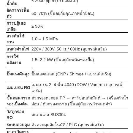
≤ 2000 ppm (ปรับแต่งได้)
น้ำดิบ
อัตราการฟื้น
50–70% (ขึ้นอยู่กับคุณภาพน้ำป้อน)
ตัว
การปฏิเสธ
≥ 98%
เกลือ
แรงดันใช้
1.0 – 1.5 MPa
งาน
แหล่งจ่ายไฟ
220V / 380V, 50Hz / 60Hz (อุปกรณ์เสริม)
การใช้
1.5–2.2 kW (ขึ้นอยู่กับชนิดของปั๊ม)
พลังงาน
ปั๊มแรงดันสูง
ปั๊มสแตนเลส (CNP / Shimge / แบรนด์เสริม)
เมมเบรน 2–4 ชิ้น 4040 (DOW / Vontron / อุปกรณ์
เมมเบรน RO
เสริม)
ขั้นตอนการก
ตัวกรองตะกอน PP → คาร์บอนกัมมันต์ → เครื่องทำน้ำ
รองเบื้องต้น
อ่อน / ตัวกรองทราย (ขึ้นอยู่กับการกำหนดค่า)
วัสดุกรอบ
สแตนเลส SUS304
RO
ระบบควบคุม
ตัวควบคุมอัตโนมัติ / PLC (อุปกรณ์เสริม)
มาตรวัดการ