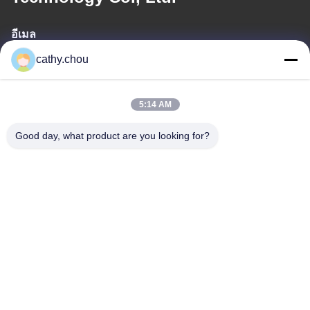
อีเมล
cathy.chou
cathy@szhjwater.com
5:14 AM
ที่อยู่ของเรา
Good day, what product are you looking for?
ที่อยู่
ห้อง 1105 อาคาร 3 สวนอุตสาหกรรมซินเชียงกรีนวัลลี่ ชุมชนซิน
เชียงกรีนวัลลี่ ซอยลอนกาง เขตลอนกาง เชียงใหม่ จีน
โทรศัพท์
0086-755-27500078