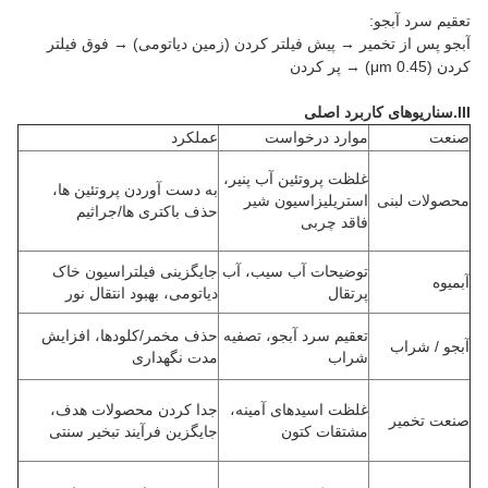
تعقيم سرد آبجو:
آبجو پس از تخمیر → پیش فیلتر کردن (زمین دیاتومی) → فوق فیلتر
کردن (0.45 μm) → پر کردن
III.سناریوهای کاربرد اصلی
صنعت
موارد درخواست
عملکرد
غلظت پروتئین آب پنیر،
به دست آوردن پروتئین ها،
محصولات لبنی
استریلیزاسیون شیر
حذف باکتری ها/جراثیم
فاقد چربی
توضیحات آب سیب، آب
جایگزینی فیلتراسیون خاک
آبمیوه
پرتقال
دیاتومی، بهبود انتقال نور
تعقیم سرد آبجو، تصفیه
حذف مخمر/کلودها، افزایش
آبجو / شراب
شراب
مدت نگهداری
غلظت اسیدهای آمینه،
جدا کردن محصولات هدف،
صنعت تخمیر
مشتقات کتون
جایگزین فرآیند تبخیر سنتی