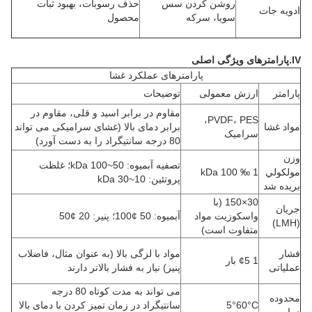
روشن کردن سس
حذف رسوبات، بهبود ثبات
ادویه جات
سویا، سرکه
محصول
IV.پارامترهای ویژگی اصلی
پارامترهای عملکرد غشا
پارامتر
ارزش معمولی
توضیحات
مقاوم در برابر اسید و قلی، مقاوم در
PVDF، PES،
مواد غشا
برابر دمای بالا (غشای سرامیکی می تواند
سرامیک
80 درجه سانتیگراد را به دست آورد)
وزن
تصفیه آبمیوه: 50~100 kDa؛ غلظت
مولکولي
1 ‰ 100 kDa
پروتئین: 10~30 kDa
بريده شد
30×150 (با
جریان
واسکوزیت مواد
آبمیوه: 50 ¢100؛ پنیر: 20 ¢50
(LMH)
متفاوت است)
فشار
مواد با لزگی بالا (به عنوان مثال، فاضلاب
1 ¢5 بار
عملیاتی
پنیر) نیاز به فشار بالاتر دارند
می تواند به مدت کوتاه 80 درجه
محدوده
5°60°C
سانتیگراد در زمان تمیز کردن با دمای بالا