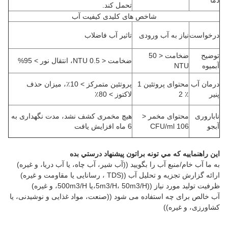
دما
تحمل کند.
شاخص های کلیدی کیفیت آب
درخواست
نیاز به آب ورودی
تاثیر آب فاضلاب
توضیح
ضخامت < 50
ضخامت < 0.5 NTU، انتقال نور > 95%
آبمیوه
NTU
درمان آب
محتوای پروتئین 1
پروتئین متمرکز > 10٪، میزان حذف
پنیر
٪ 2
لاکتوز > 80٪
ناباروری
محتوای مخمر <
هیچ مخمری کشف نشد، مدت نگهداری به
آبجو
106 CFU/ml
6 ماه افزایش یافت
اين راهنماييه که مي تونه براتون پيشنهاد درستي بده
به ما آب خام/منبع آب را بگویید ((آب شیر، آب چاه، یا آب دریا، و غیره)
ارائه گزارش تجزیه و تحلیل آب ((TDS ، رسانایی یا مقاومت و غیره)
ظرفیت تولید مورد نیاز ((5m3/H، 50m3/H،یا 500m3/H، و غیره)
آب خالص برای چه استفاده می شود ((صنعت، مواد غذایی و نوشیدنی، یا
کشاورزی، و غیره))