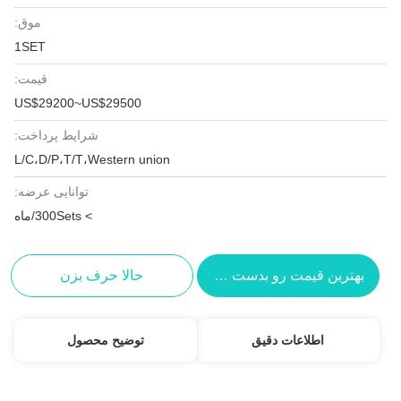
موق:
1SET
قیمت:
US$29200~US$29500
شرایط پرداخت:
L/C،D/P،T/T،Western union
توانایی عرضه:
> 300Sets/ماه
بهترین قیمت رو بدست بیار
حالا حرف بزن
اطلاعات دقیق
توضیح محصول