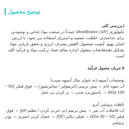
توضیح محصول
I.بررسی کلی
تکنولوژی Ultrafiltration (UF) عمدتاً در صنعت مواد غذایی و نوشیدنی
برای جداسازی، غلظت، تصفیه و استریل استفاده می شود، با ارزش
اصلی بهبود کیفیت محصول،کاهش مصرف انرژی و تحقق بازیابی مواد
تشکیل دهندهانتخاب معقول اندازه منافذ غشا، ترکیب مواد و فرآیند کلید
است.
II.جريان معمول فرآیند
توضیحات آبمیوه (به عنوان مثال آبمیوه سیب):
آب میوه خام → پیش تربیتی (انزیمولیز / سانتریفیوژ) → فوق فیلتر (50 ~
100 kDa) → پاستوریزه شدن → پر کردن بی عمل
غلظت پروتئین آبرو:
آب فاضلاب آب پنیر → پیش ترمیم (بی چربی کردن / تنظیم pH) → فوق
فیلتر (10 ~ 30 kDa) → فیلتر دیالیز (DF) → خشک کردن اسپری → پودر
پروتئین