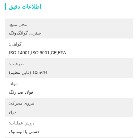
اطلاعات دقیق
محل منبع:
شنژن، گوانگدونگ
گواهی:
ISO 14001,ISO 9001,CE,EPA
ظرفیت:
10m³/h (قابل تنظیم)
مواد:
فولاد ضد زنگ
نیروی محرکه:
برق
روش عملیات:
دستی یا اتوماتیک