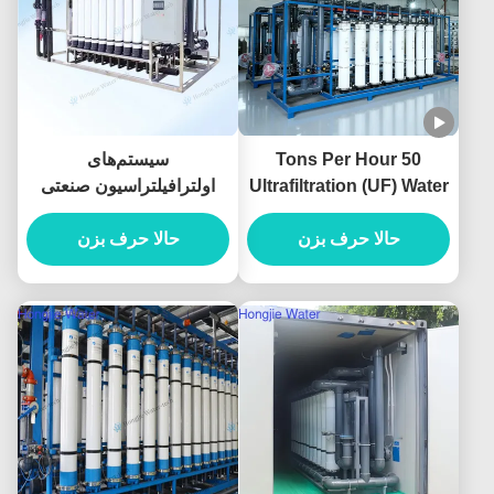
50 Tons Per Hour
سیستم‌های
Ultrafiltration (UF) Water
اولترافیلتراسیون صنعتی
Treatment System For
50T واحد UF برای تصفیه
حالا حرف بزن
Pretreatment System
آب
حالا حرف بزن