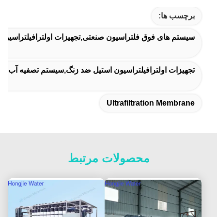
برچسب ها:
سیستم های فوق فلتراسیون صنعتی,تجهیزات اولترافیلتراسیون,سیس
تجهیزات اولترافیلتراسیون استیل ضد زنگ,سیستم تصفیه آب UF با ظرفیت 10 تن در ساعت,سیستم جداسازی صنایع غذایی و آشامیدنی
Ultrafiltration Membrane
محصولات مرتبط