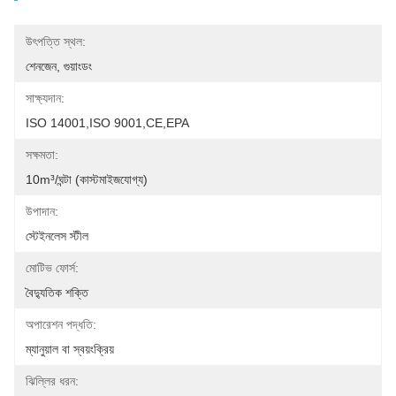
উৎপত্তি স্থল:
শেনজেন, গুয়াংডং
সাক্ষ্যদান:
ISO 14001,ISO 9001,CE,EPA
সক্ষমতা:
10m³/ঘন্টা (কাস্টমাইজযোগ্য)
উপাদান:
স্টেইনলেস স্টীল
মোটিভ ফোর্স:
বৈদ্যুতিক শক্তি
অপারেশন পদ্ধতি:
ম্যানুয়াল বা স্বয়ংক্রিয়
ঝিল্লির ধরন: