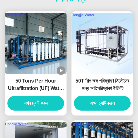
50 Tons Per Hour
50T শিল্প জল পরিস্রাবণ সিস্টেমের
Ultrafiltration (UF) Water
জন্য অতিপরিস্রাবণ ইউনিট
Treatment System For
Pretreatment System
এখন চ্যাট করুন
এখন চ্যাট করুন