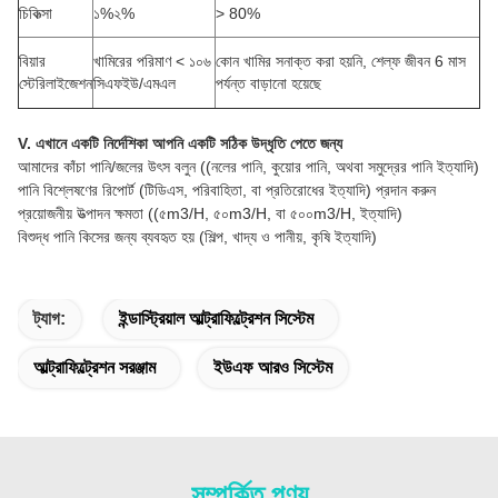
চিকিত্সা
১%২%
> 80%
বিয়ার
খামিরের পরিমাণ < ১০৬
কোন খামির সনাক্ত করা হয়নি, শেল্ফ জীবন 6 মাস
স্টেরিলাইজেশন
সিএফইউ/এমএল
পর্যন্ত বাড়ানো হয়েছে
V. এখানে একটি নির্দেশিকা আপনি একটি সঠিক উদ্ধৃতি পেতে জন্য
আমাদের কাঁচা পানি/জলের উৎস বলুন ((নলের পানি, কুয়োর পানি, অথবা সমুদ্রের পানি ইত্যাদি)
পানি বিশ্লেষণের রিপোর্ট (টিডিএস, পরিবাহিতা, বা প্রতিরোধের ইত্যাদি) প্রদান করুন
প্রয়োজনীয় উত্পাদন ক্ষমতা ((৫m3/H, ৫০m3/H, বা ৫০০m3/H, ইত্যাদি)
বিশুদ্ধ পানি কিসের জন্য ব্যবহৃত হয় (শিল্প, খাদ্য ও পানীয়, কৃষি ইত্যাদি)
ট্যাগ:
ইন্ডাস্ট্রিয়াল আল্ট্রাফিল্ট্রেশন সিস্টেম
আল্ট্রাফিল্ট্রেশন সরঞ্জাম
ইউএফ আরও সিস্টেম
সম্পর্কিত পণ্য