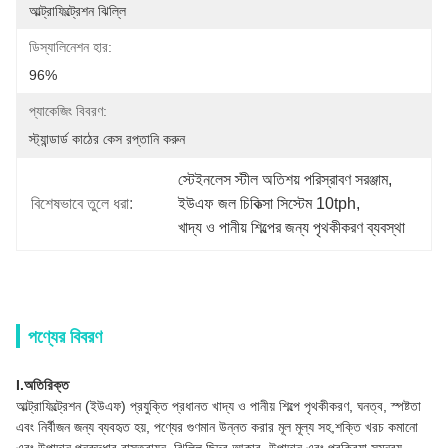
আল্ট্রাফিল্ট্রেশন ঝিল্লি
ডিস্যালিনেশন হার:
96%
প্যাকেজিং বিবরণ:
স্ট্যান্ডার্ড কাঠের কেস রপ্তানি করুন
স্টেইনলেস স্টীল অতিশয় পরিস্রাবণ সরঞ্জাম
, 
বিশেষভাবে তুলে ধরা:
ইউএফ জল চিকিত্সা সিস্টেম 10tph
, 
খাদ্য ও পানীয় শিল্পের জন্য পৃথকীকরণ ব্যবস্থা
পণ্যের বিবরণ
I.অতিরিক্ত
আল্ট্রাফিল্ট্রেশন (ইউএফ) প্রযুক্তি প্রধানত খাদ্য ও পানীয় শিল্পে পৃথকীকরণ, ঘনত্ব, স্পষ্টতা
এবং নির্বীজন জন্য ব্যবহৃত হয়, পণ্যের গুণমান উন্নত করার মূল মূল্য সহ,শক্তি খরচ কমানো