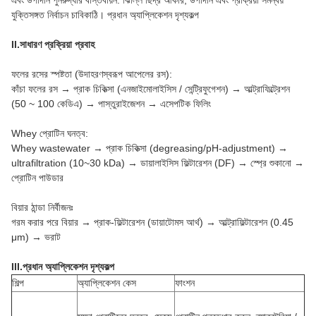
এবং উপাদান পুনরুদ্ধার বাস্তবায়ন. ঝিল্লি ছিদ্র আকার, উপাদান এবং প্রক্রিয়া সমন্বয়
যুক্তিসঙ্গত নির্বাচন চাবিকাঠি। প্রধান অ্যাপ্লিকেশন দৃশ্যকল্প
II.সাধারণ প্রক্রিয়া প্রবাহ
ফলের রসের স্পষ্টতা (উদাহরণস্বরূপ আপেলের রস):
কাঁচা ফলের রস → প্রাক চিকিত্সা (এনজাইমোলাইসিস / সেন্ট্রিফুগেশন) → আল্ট্রাফিল্ট্রেশন
(50 ~ 100 কেডিএ) → পাস্তুরাইজেশন → এসেপটিক ফিলিং
Whey প্রোটিন ঘনত্ব:
Whey wastewater → প্রাক চিকিত্সা (degreasing/pH-adjustment) →
ultrafiltration (10~30 kDa) → ডায়ালাইসিস ফিল্টারেশন (DF) → স্প্রে শুকানো →
প্রোটিন পাউডার
বিয়ার ঠান্ডা নির্বীজনঃ
গরম করার পরে বিয়ার → প্রাক-ফিল্টারেশন (ডায়াটোমস আর্থ) → আল্ট্রাফিল্টারেশন (0.45
μm) → ভরাট
III.প্রধান অ্যাপ্লিকেশন দৃশ্যকল্প
শিল্প
অ্যাপ্লিকেশন কেস
ফাংশন