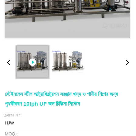
স্টেইনলেস স্টীল আল্ট্রাফিল্ট্রেশন সরঞ্জাম খাদ্য ও পানীয় শিল্পের জন্য
পৃথকীকরণ 10tph UF জল চিকিত্সা সিস্টেম
ব্র্যান্ডের নাম:
HJW
MOQ.: