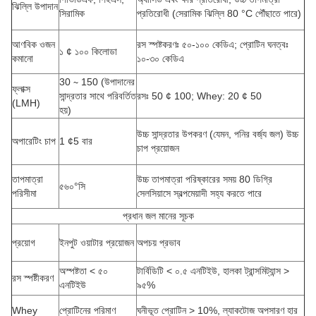
ঝিল্লি উপাদান
সিরামিক
প্রতিরোধী (সেরামিক ঝিল্লি 80 °C পৌঁছাতে পারে)
আণবিক ওজন
রস স্পষ্টকরণঃ ৫০-১০০ কেডিএ; প্রোটিন ঘনত্বঃ
১ ¢ ১০০ কিলোডা
কমানো
১০-৩০ কেডিএ
30 ∼ 150 (উপাদানের
ফ্লাক্স
সান্দ্রতার সাথে পরিবর্তিত
রসঃ 50 ¢ 100; Whey: 20 ¢ 50
(LMH)
হয়)
উচ্চ সান্দ্রতার উপকরণ (যেমন, পনির বর্জ্য জল) উচ্চ
অপারেটিং চাপ
1 ¢5 বার
চাপ প্রয়োজন
তাপমাত্রা
উচ্চ তাপমাত্রা পরিষ্কারের সময় 80 ডিগ্রি
৫৬০°সি
পরিসীমা
সেলসিয়াসে স্বল্পমেয়াদী সহ্য করতে পারে
প্রধান জল মানের সূচক
প্রয়োগ
ইনপুট ওয়াটার প্রয়োজন
অপচয় প্রভাব
অস্পষ্টতা < ৫০
টার্বিডিটি < ০.৫ এনটিইউ, হালকা ট্রান্সমিট্যান্স >
রস স্পষ্টীকরণ
এনটিইউ
৯৫%
Whey
প্রোটিনের পরিমাণ
ঘনীভূত প্রোটিন > 10%, ল্যাকটোজ অপসারণ হার