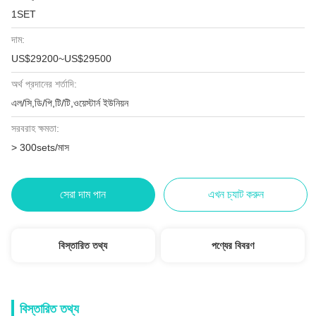
1SET
দাম:
US$29200~US$29500
অর্থ প্রদানের শর্তাদি:
এল/সি,ডি/পি,টি/টি,ওয়েস্টার্ন ইউনিয়ন
সরবরাহ ক্ষমতা:
> 300sets/মাস
সেরা দাম পান
এখন চ্যাট করুন
বিস্তারিত তথ্য
পণ্যের বিবরণ
বিস্তারিত তথ্য