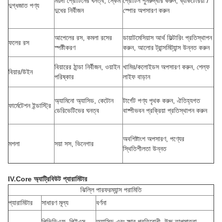
ময়দা প্রোটিনের ঘনত্ব, স্কেম
প্রোটিন পুনরুদ্ধার করুন, ব্যাকটেরিয়া /
দুগ্ধজাত পণ্য
দুধের নির্বীজন
স্পোর অপসারণ করুন
আপেলের রস, কমলা রসের
ডায়াটমেসিয়াস আর্থ ফিল্টারিং প্রতিস্থাপন
ফলের রস
স্পষ্টীকরণ
করুন, আলোর ট্রান্সমিট্যান্স উন্নত করুন
বিয়ারের ঠান্ডা নির্বীজন, ওয়াইন
খামির/কলোইডস অপসারণ করুন, শেল্ফ
বিয়ার/উইন
পরিষ্কার
লাইফ বাড়ান
অ্যামিনো অ্যাসিড, কেটোন
টার্গেট পণ্য পৃথক করুন, ঐতিহ্যগত
ফার্মেটেশন ইন্ডাস্ট্রি
ডেরিভেটিভের ঘনত্ব
বাষ্পীভবন প্রক্রিয়া প্রতিস্থাপন করুন
অবশিষ্টাংশ অপসারণ, পণ্যের
মশলা
সয়া সস, ভিনেগার
স্থিতিশীলতা উন্নত
IV.Core অ্যাট্রিবিউট প্যারামিটার
ঝিল্লি পারফরম্যান্স পরামিতি
প্যারামিটার
সাধারণ মূল্য
বর্ণনা
পিভিডিএফ, পিইএস,
অ্যাসিড এবং ক্ষার প্রতিরোধী, উচ্চ তাপমাত্রা