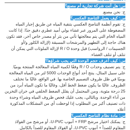
س: هل أنت شركة تجارية أم مصنع؟
ج: نحن مصنع.
س: كيف يعمل التناضح العكسي؟
ج: تقوم أنظمة التناضح العكسي بتنقية المياه عن طريق إجبار المياه
المضغوطة على المرور عبر غشاء بولي أميد عطري دقيق جدًا. إذا كانت
المياه الخام التي يتم معالجتها تأتي من بئر أو مصدر خاص آخر، فقد تكون
هناك حاجة إلى التطهير والمرشحات المسبقة (لإزالة الكلور و/أو
الجسيمات / الرواسب) قبل وحدة R / O لإزالة الملوثات التي يمكن أن
تتلف أو تتلف الغشاء.
س: كيف أعرف حجم الوحدة التي يجب شراؤها؟
ج: يتم تصنيف وحدات R / O وفقًا لكمية المياه المعالجة المنتجة يوميًا.
على سبيل المثال، ينتج أحد أنواع الوحدات 5000 لتر من المياه المعالجة
يوميًا في ظل ظروف التصميم الخاصة بها. في الواقع، غالبًا ما تختلف
الظروف. غالبًا ما يكون ضغط الخط أقل، وغالبًا ما تكون المياه أبرد من
25 درجة مئوية، ومن المحتمل أن يقلل الضغط الخلفي في خزان التخزين
من أداء الوحدة. وبالتالي، يجب عليك فحص ظروف المياه وشراء وحدة
ذات تصنيف أكبر من المطلوب إذا لوحظت أي من المشكلات المذكورة
أعلاه
س: مادة نظام التناضح العكسي؟
ج: يمكنك اختيار مرشح FRP + أنبوب U-PVC، أو مرشح من الفولاذ
المقاوم للصدأ + أنبوب U-PVC، أو الفولاذ المقاوم للصدأ بالكامل.