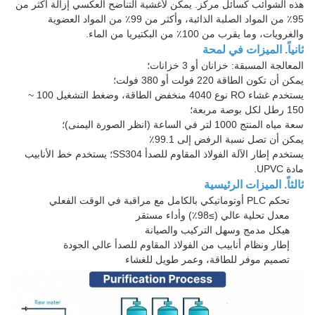
هذه الشوائب كسائل مركز. يمكن لأغشية التناضح العكسي إزالة أكثر من
95٪ من المواد الصلبة الذائبة، وأكثر من 99٪ من المواد العضوية
والغرويات، وما يقرب من 100٪ من البكتيريا من الماء.
ثانياً. الميزات في لمحة
المعالجة المسبقة: خزانان أو 3 خزانات؛
يمكن أن تكون الطاقة 220 فولت أو 380 فولت؛
يستخدم غشاء RO نوع 4040 منخفض الطاقة، وضغط التشغيل 100 ~
150 رطل لكل بوصة مربعة؛
سعة مياه المنتج 1000 لتر في الساعة (انظر الصورة اليمنى)؛
يمكن أن تصل نسبة الرفض إلى 99.1٪
يستخدم إطار الآلة الفولاذ المقاوم للصدأ SS304؛ يستخدم خط الأنابيب
مادة UPVC.
ثالثاً. الميزات الرئيسية
تحكم PLC أوتوماتيكي بالكامل مع مراقبة في الوقت الفعلي
معدل تحلية عالي (≥98٪) وأداء مستقر
هيكل مدمج وسهل التركيب والصيانة
إطار ونظام أنابيب من الفولاذ المقاوم للصدأ عالي الجودة
تصميم موفر للطاقة، وعمر طويل للغشاء