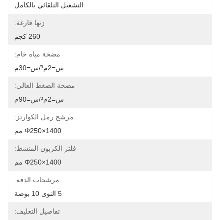
التشغيل التلقائي بالكامل
زنها فارغة:
260 كجم
مضخة مياه خام:
س=2م³/س=30م
مضخة الضغط العالي:
س=2م³/س=90م
مرشح رمل الكوارتز:
Φ250×1400 مم
فلتر الكربون المنشط:
Φ250×1400 مم
مرشحات الدقة:
5 النوى 10 بوصة
تفاصيل التغليف: