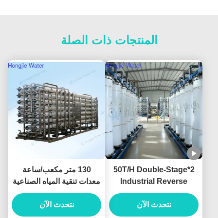
المنتجات ذات الصلة
2*50T/H Double-Stage
130 متر مكعب/ساعة
Industrial Reverse
معدات تنقية المياه الصناعية
Osmosis Water System
بالتناضح العكسي على نطاق
نتحدث الآن
Produced For Ultrapure
واسع 380 فولت/220 فولت
نتحدث الآن
Water