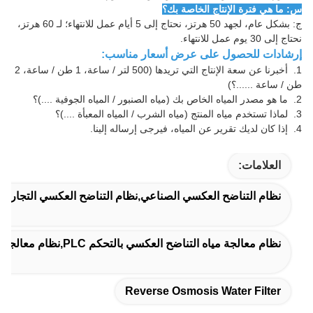
س: ما هي فترة الإنتاج الخاصة بك؟
ج: بشكل عام، لجهد 50 هرتز، نحتاج إلى 5 أيام عمل للانتهاء؛ لـ 60 هرتز،
نحتاج إلى 30 يوم عمل للانتهاء.
إرشادات للحصول على عرض أسعار مناسب:
1.
أخبرنا عن سعة الإنتاج التي تريدها (500 لتر / ساعة، 1 طن / ساعة، 2
طن / ساعة ......؟)
2.
ما هو مصدر المياه الخاص بك (مياه الصنبور / المياه الجوفية ....)؟
3.
لماذا تستخدم مياه المنتج (مياه الشرب / المياه المعبأة ....)؟
4.
إذا كان لديك تقرير عن المياه، فيرجى إرساله إلينا.
العلامات:
نظام التناضح العكسي الصناعي,نظام التناضح العكسي التجاري,آلة 
نظام معالجة مياه التناضح العكسي بالتحكم PLC,نظام معالجة مياه التناضح العكسي بجهد مخصص
Reverse Osmosis Water Filter