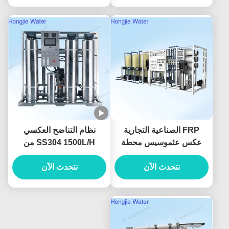
FRP الصناعية التجارية
نظام التناضح العكسي
عكس عثموسيس محطة
SS304 1500L/H من
معالجة المياه قابلة
الفولاذ المقاوم للصدأ لتنقية
للتخصيص
نتحدث الآن
نتحدث الآن
مياه الأطعمة والمشروبات