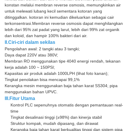
konstan melalui membran reverse osmosis, memungkinkan air
untuk melewati lubang kecil sementara kotoran yang
ditinggalkan. kotoran ini kemudian dikeluarkan sebagai cair
terkonsentrasi.Membran reverse osmosis dapat menghilangkan
lebih dari 95% zat padat yang larut, lebih dari 99% zat organik
dan koloid, dan hampir 100% bakteri dari air.
II.Ciri-ciri dalam sekilas
Pengolahan awal: 2 tangki atau 3 tangki;
Daya dapat 220V atau 380V;
Membran RO menggunakan tipe 4040 energi rendah, tekanan
kerja adalah 100 ~ 150PSI;
Kapasitas air produk adalah 1000LPH (lihat foto kanan);
Tingkat penolakan bisa mencapai 99,1%
Kerangka mesin menggunakan baja tahan karat SS304; pipa
menggunakan bahan UPVC.
III.Fitur Utama
Kontrol PLC sepenuhnya otomatis dengan pemantauan real-
time
Tingkat desalinasi tinggi (≥98%) dan kinerja stabil
Struktur kompak, mudah dipasang, dan dirawat
Kerangka baja tahan karat berkualitas tinggi dan sistem pipa