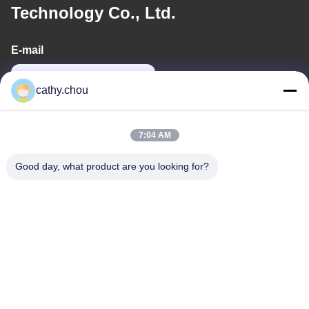
Technology Co., Ltd.
E-mail
cathy@szhjwater.com
cathy.chou
Alamat Kami
7:04 AM
Alamat
Good day, what product are you looking for?
Ruang 1105, Bangunan 3, Xinsheng Green Valley Industrial Park,
Komunitas Xinsheng, Jalan Longgang, Distrik Longgang,
Shenzhen, Cina
tel
0086-755-27500078