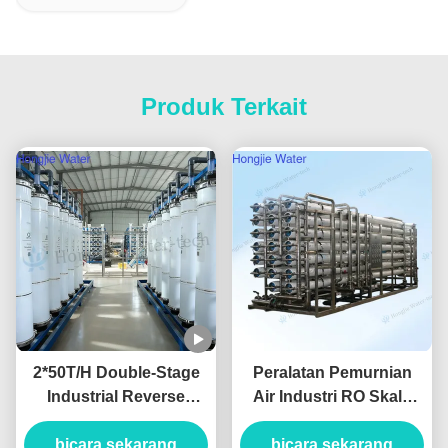
Produk Terkait
2*50T/H Double-Stage
Peralatan Pemurnian
Industrial Reverse
Air Industri RO Skala
Osmosis Water System
Besar 130m3/H
Produced For Ultrapure
bicara sekarang
bicara sekarang
380V/220V