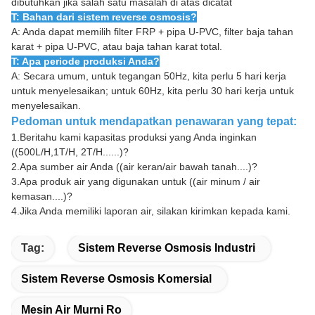
dibutuhkan jika salah satu masalah di atas dicatat
T: Bahan dari sistem reverse osmosis?
A: Anda dapat memilih filter FRP + pipa U-PVC, filter baja tahan
karat + pipa U-PVC, atau baja tahan karat total.
T: Apa periode produksi Anda?
A: Secara umum, untuk tegangan 50Hz, kita perlu 5 hari kerja
untuk menyelesaikan; untuk 60Hz, kita perlu 30 hari kerja untuk
menyelesaikan.
Pedoman untuk mendapatkan penawaran yang tepat:
1.
Beritahu kami kapasitas produksi yang Anda inginkan
((500L/H,1T/H, 2T/H......)?
2.
Apa sumber air Anda ((air keran/air bawah tanah....)?
3.
Apa produk air yang digunakan untuk ((air minum / air
kemasan....)?
4.
Jika Anda memiliki laporan air, silakan kirimkan kepada kami.
Tag:
Sistem Reverse Osmosis Industri
Sistem Reverse Osmosis Komersial
Mesin Air Murni Ro