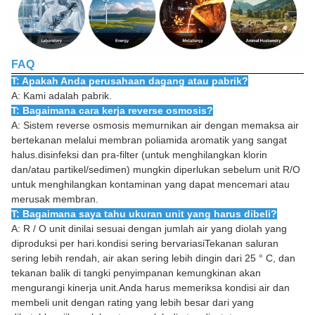
FAQ
T: Apakah Anda perusahaan dagang atau pabrik?
A: Kami adalah pabrik.
T: Bagaimana cara kerja reverse osmosis?
A: Sistem reverse osmosis memurnikan air dengan memaksa air
bertekanan melalui membran poliamida aromatik yang sangat
halus.disinfeksi dan pra-filter (untuk menghilangkan klorin
dan/atau partikel/sedimen) mungkin diperlukan sebelum unit R/O
untuk menghilangkan kontaminan yang dapat mencemari atau
merusak membran.
T: Bagaimana saya tahu ukuran unit yang harus dibeli?
A: R / O unit dinilai sesuai dengan jumlah air yang diolah yang
diproduksi per hari.kondisi sering bervariasiTekanan saluran
sering lebih rendah, air akan sering lebih dingin dari 25 ° C, dan
tekanan balik di tangki penyimpanan kemungkinan akan
mengurangi kinerja unit.Anda harus memeriksa kondisi air dan
membeli unit dengan rating yang lebih besar dari yang