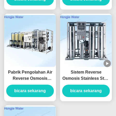
Water
Pabrik Pengolahan Air
Sistem Reverse
Reverse Osmosis
Osmosis Stainless Steel
Industri FRP Komersial
SS304 1500L/H Untuk
bicara sekarang
yang Dapat
Pemurnian Air Makanan
bicara sekarang
Disesuaikan
dan Minuman