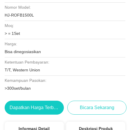
Nomor Model:
HJ-ROFB1500L
Moq:
> = 1Set
Harga:
Bisa dinegosiasikan
Ketentuan Pembayaran:
T/T, Western Union
Kemampuan Pasokan:
>300set/bulan
Dapatkan Harga Terbaik
Bicara Sekarang
Informasi Detail
Deskripsi Produk