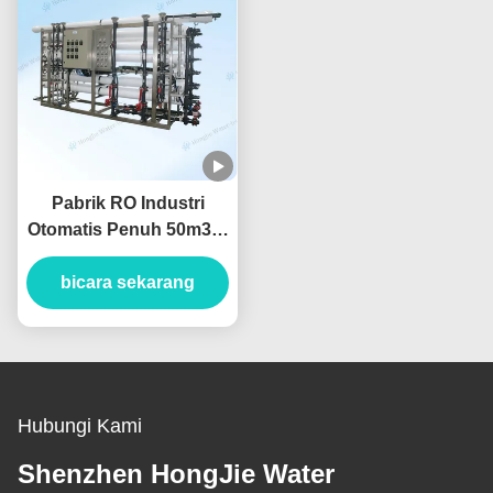
Pabrik RO Industri
Otomatis Penuh 50m3/H
Sistem Filtrasi Air
Reverse Osmosis
bicara sekarang
Hubungi Kami
Shenzhen HongJie Water