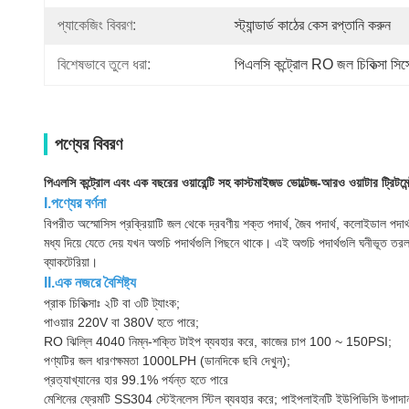
প্যাকেজিং বিবরণ:
স্ট্যান্ডার্ড কাঠের কেস রপ্তানি করুন
বিশেষভাবে তুলে ধরা:
পিএলসি কন্ট্রোল RO জল চিকিত্সা সিস্
পণ্যের বিবরণ
পিএলসি কন্ট্রোল এবং এক বছরের ওয়ারেন্টি সহ কাস্টমাইজড ভোল্টেজ-আরও ওয়াটার ট্রিটমেন্
I.পণ্যের বর্ণনা
বিপরীত অস্মোসিস প্রক্রিয়াটি জল থেকে দ্রবণীয় শক্ত পদার্থ, জৈব পদার্থ, কলোইডাল পদা
মধ্য দিয়ে যেতে দেয় যখন অশুচি পদার্থগুলি পিছনে থাকে। এই অশুচি পদার্থগুলি ঘনীভ
ব্যাকটেরিয়া।
II.এক নজরে বৈশিষ্ট্য
প্রাক চিকিত্সাঃ ২টি বা ৩টি ট্যাংক;
পাওয়ার 220V বা 380V হতে পারে;
RO ঝিল্লি 4040 নিম্ন-শক্তি টাইপ ব্যবহার করে, কাজের চাপ 100 ~ 150PSI;
পণ্যটির জল ধারণক্ষমতা 1000LPH (ডানদিকে ছবি দেখুন);
প্রত্যাখ্যানের হার 99.1% পর্যন্ত হতে পারে
মেশিনের ফ্রেমটি SS304 স্টেইনলেস স্টিল ব্যবহার করে; পাইপলাইনটি ইউপিভিসি উপাদা