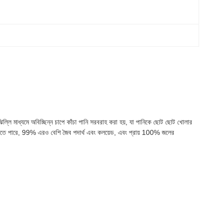
িল্লি মাধ্যমে অবিচ্ছিন্ন চাপে কাঁচা পানি সরবরাহ করা হয়, যা পানিকে ছোট ছোট খোলার
ণ করতে পারে, 99% এরও বেশি জৈব পদার্থ এবং কলয়েড, এবং প্রায় 100% জলের