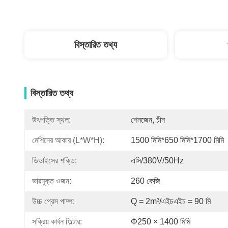
বিস্তারিত তথ্য
বিস্তারিত তথ্য
উৎপত্তি স্থল:
শেনজেন, চীন
মেশিনের আকার (L*W*H):
1500 মিমি*650 মিমি*1700 মিমি
ডিভাইসের শক্তি:
এসি/380V/50Hz
ভারমুক্ত ওজন:
260 কেজি
উচ্চ প্রেস পাম্প:
Q = 2m³/এইচএইচ = 90 মি
সক্রিয় কার্বন ফিল্টার:
Φ250 × 1400 মিমি