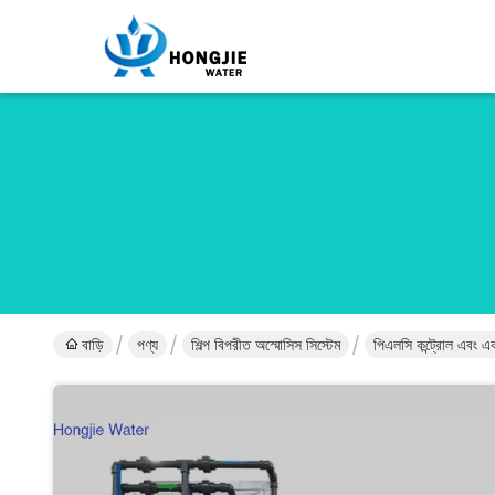
বাড়ি
পণ্য
শিল্প বিপরীত অস্মোসিস সিস্টেম
পিএলসি কন্ট্রোল এবং এক