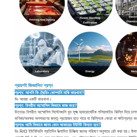
প্রায়শই জিজ্ঞাসিত প্রশ্ন
প্রশ্ন: আপনি কি ট্রেডিং কোম্পানি নাকি কারখানা?
উঃ আমরা একটি কারখানা।
প্রশ্ন: বিপরীত অস্মোসিস কিভাবে কাজ করে?
উত্তরঃ বিপরীত অস্মোসিস সিস্টেমগুলি খুব সূক্ষ্ম অ্যারোমেটিক পলিয়ামাইড ঝিল্লি দিয়
কণিকা/অবক্ষয় অপসারণের জন্য) প্রয়োজন হতে পারে যা ঝিল্লিকে নোংরা বা ক্ষতিগ্রস্ত 
প্রশ্নঃ আমি কিভাবে জানব কোন আকারের ইউনিট কিনতে হবে?
উঃ R/O ইউনিটগুলি প্রতিদিন উত্পাদিত চিকিত্সা জলের পরিমাণ অনুসারে রেট করা হয়। উদা