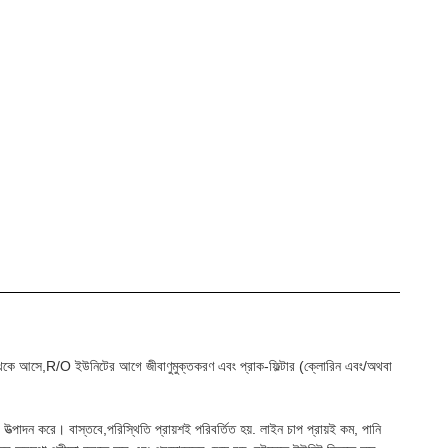
ত উৎস থেকে আসে,R/O ইউনিটের আগে জীবাণুমুক্তকরণ এবং প্রাক-ফিল্টার (ক্লোরিন এবং/অথবা
পাদন করে। বাস্তবে,পরিস্থিতি প্রায়শই পরিবর্তিত হয়. লাইন চাপ প্রায়ই কম, পানি