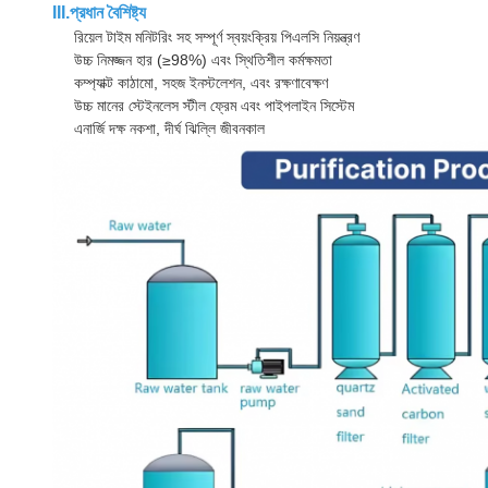
III.প্রধান বৈশিষ্ট্য
রিয়েল টাইম মনিটরিং সহ সম্পূর্ণ স্বয়ংক্রিয় পিএলসি নিয়ন্ত্রণ
উচ্চ নিমজ্জন হার (≥98%) এবং স্থিতিশীল কর্মক্ষমতা
কম্প্যাক্ট কাঠামো, সহজ ইনস্টলেশন, এবং রক্ষণাবেক্ষণ
উচ্চ মানের স্টেইনলেস স্টীল ফ্রেম এবং পাইপলাইন সিস্টেম
এনার্জি দক্ষ নকশা, দীর্ঘ ঝিল্লি জীবনকাল