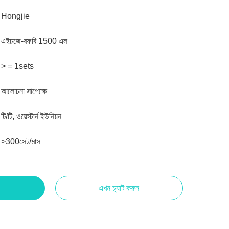
Hongjie
এইচজে-রফবি 1500 এল
> = 1sets
আলোচনা সাপেক্ষে
টি/টি, ওয়েস্টার্ন ইউনিয়ন
>300সেট/মাস
এখন চ্যাট করুন