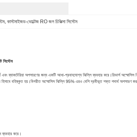
টেম
, 
কাস্টমাইজড-ভোল্টেজ RO জল চিকিত্সা সিস্টেম
ট সিস্টেম
র্থ এবং ব্যাকটেরিয়া অপসারণের জন্য একটি আধা-প্রবাহযোগ্য ঝিল্লি ব্যবহার করে।রিভার্স অস্মোসিস ঝ
ূত তরল হিসাবে বহিষ্কৃত হয়।বিপরীত অস্মোসিস ঝিল্লি 95% এরও বেশি দ্রবীভূত শক্ত পদার্থ অপসার
ন ব্যবহার করে।