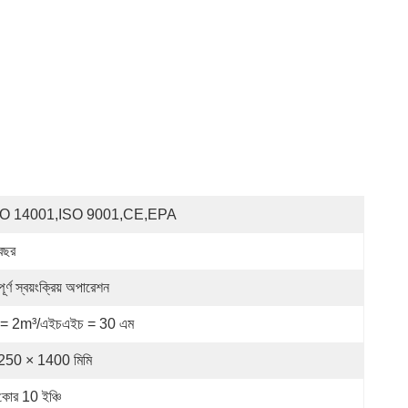
SO 14001,ISO 9001,CE,EPA
বছর
পূর্ণ স্বয়ংক্রিয় অপারেশন
= 2m³/এইচএইচ = 30 এম
50 × 1400 মিমি
কোর 10 ইঞ্চি