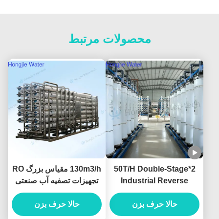
محصولات مرتبط
2*50T/H Double-Stage
130m3/h مقیاس بزرگ RO
Industrial Reverse
تجهیزات تصفیه آب صنعتی
380V/220V
Osmosis Water System
حالا حرف بزن
Produced For Ultrapure
حالا حرف بزن
Water