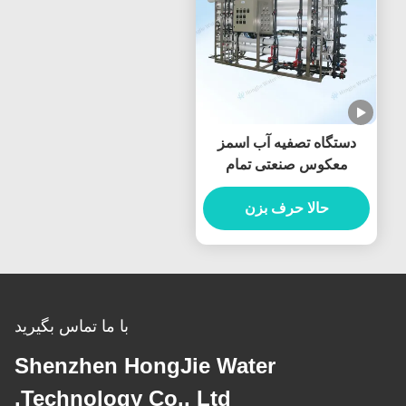
دستگاه تصفیه آب اسمز
معکوس صنعتی تمام
اتوماتیک 50 متر مکعب در
ساعت
حالا حرف بزن
با ما تماس بگیرید
Shenzhen HongJie Water
Technology Co., Ltd.