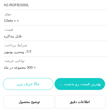
HJ-ROFB1500L
موق:
> = 1Sets
قیمت:
قابل مذاکره
شرایط پرداخت:
T/T، وسترن یونیون
توانایی عرضه:
> 300 مجموعه در ماه
بهترین قیمت رو بدست بیار
حالا حرف بزن
اطلاعات دقیق
توضیح محصول