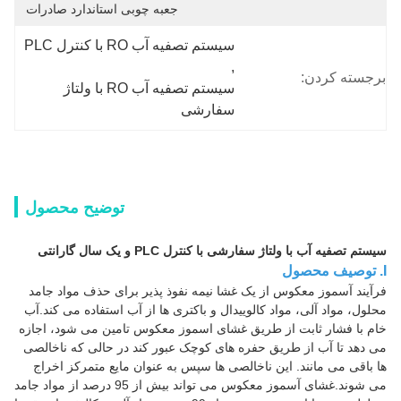
جعبه چوبی استاندارد صادرات
سیستم تصفیه آب RO با کنترل PLC
, 
برجسته کردن:
سیستم تصفیه آب RO با ولتاژ 
سفارشی
توضیح محصول
سیستم تصفیه آب با ولتاژ سفارشی با کنترل PLC و یک سال گارانتی
I. توصیف محصول
فرآیند آسموز معکوس از یک غشا نیمه نفوذ پذیر برای حذف مواد جامد
محلول، مواد آلی، مواد کالوییدال و باکتری ها از آب استفاده می کند.آب
خام با فشار ثابت از طریق غشای اسموز معکوس تامین می شود، اجازه
می دهد تا آب از طریق حفره های کوچک عبور کند در حالی که ناخالصی
ها باقی می مانند. این ناخالصی ها سپس به عنوان مایع متمرکز اخراج
می شوند.غشای آسموز معکوس می تواند بیش از 95 درصد از مواد جامد