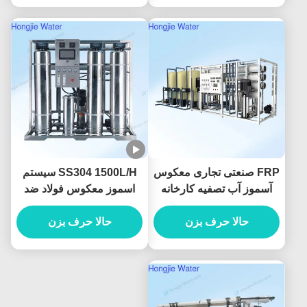
FRP صنعتی تجاری معکوس
SS304 1500L/H سیستم
آسموز آب تصفیه کارخانه
اسموز معکوس فولاد ضد
سفارشی
زنگ برای تصفیه آب مواد
حالا حرف بزن
حالا حرف بزن
غذایی و نوشیدنی