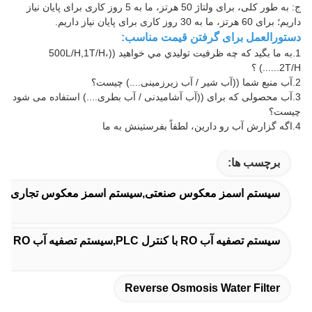
ج: به طور کلی، برای ولتاژ 50 هرتز، ما به 5 روز کاری برای پایان نیاز
داریم؛ برای 60 هرتز، ما به 30 روز کاری برای پایان نیاز داریم.
دستورالعمل برای گرفتن قیمت مناسب:
1.
به ما بگيد که چه ظرفيت توليدي مي خواهيد ((500L/H,1T/H،
2T/H......) ؟
2.
آب منبع شما ((آب شیر / آب زیرزمینی....) چیست؟
3.
آب محصولی که برای ((آب آشامیدنی / آب بطری....) استفاده می شود
چیست؟
4.
اگه گزارش آب رو دارين، لطفاً بفرستينش به ما
برچسب ها:
سیستم اسمز معکوس صنعتی,سیستم اسمز معکوس تجاری,دست
سیستم تصفیه آب RO با کنترل PLC,سیستم تصفیه آب RO با ولتاژ سفارشی
Reverse Osmosis Water Filter