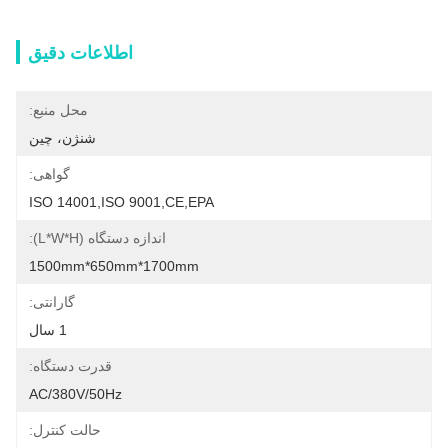
اطلاعات دقیق
محل منبع:
شنژن، چین
گواهی:
ISO 14001,ISO 9001,CE,EPA
اندازه دستگاه (L*W*H):
1500mm*650mm*1700mm
گارانتی:
1 سال
قدرت دستگاه:
AC/380V/50Hz
حالت کنترل: