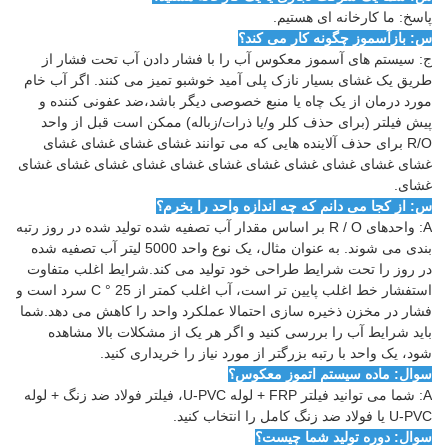
پاسخ: ما کارخانه ای هستیم.
س: بازآسموز چگونه کار می کند؟
ج: سیستم های آسموز معکوس آب را با فشار دادن آب تحت فشار از
طریق یک غشای بسیار نازک پلی آمید خوشبو تمیز می کنند. اگر آب خام
مورد درمان از یک چاه یا منبع خصوصی دیگر باشد،ضد عفونی کننده و
پیش فیلتر (برای حذف کلر و/یا ذرات/زباله) ممکن است قبل از واحد
R/O برای حذف آلاینده هایی که می توانند غشای غشای غشای غشای
غشای غشای غشای غشای غشای غشای غشای غشای غشای غشای غشای
غشای.
س: از کجا می دانم که چه اندازه واحد را بخرم؟
A: واحدهای R / O بر اساس مقدار آب تصفیه شده تولید شده در روز رتبه
بندی می شوند. به عنوان مثال، یک نوع واحد 5000 لیتر آب تصفیه شده
در روز را تحت شرایط طراحی خود تولید می کند.شرایط اغلب متفاوت
استفشار خط اغلب پایین تر است، آب اغلب کمتر از 25 ° C سرد است و
فشار در مخزن ذخیره سازی احتمالا عملکرد واحد را کاهش می دهد.شما
باید شرایط آب را بررسی کنید و اگر هر یک از مشکلات بالا مشاهده
شود، یک واحد با رتبه بزرگتر از مورد نیاز را خریداری کنید.
سوال: ماده سیستم اتموز معکوس؟
A: شما می توانید فیلتر FRP + لوله U-PVC، فیلتر فولاد ضد زنگ + لوله
U-PVC یا فولاد ضد زنگ کامل را انتخاب کنید.
سوال: دوره توليد شما چيست؟