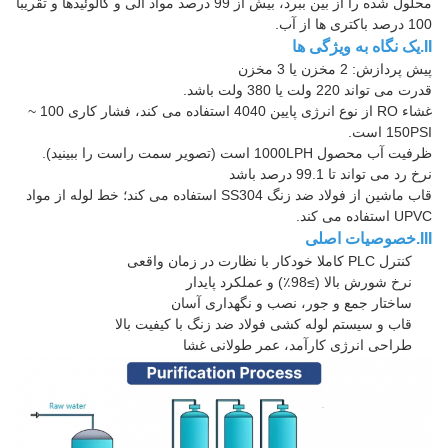
محلول شده را از بین ببرد، بیش از 99 درصد مواد آلی و کالوئیدها و تقریبا
100 درصد باکتری ها از آب.
II.یک نگاه به ویژگی ها
پیش پردازش: 2 مخزن یا 3 مخزن
قدرت می تواند 220 ولت یا 380 ولت باشد.
غشاء RO از نوع انرژی پایین 4040 استفاده می کند، فشار کاری 100 ~
150PSI است.
ظرفیت آب محصول 1000LPH است (تصویر سمت راست را ببینید).
نرخ رد می تواند تا 99.1 درصد باشد
قاب ماشین از فولاد ضد زنگ SS304 استفاده می کند؛ خط لوله از مواد
UPVC استفاده می کند.
III.خصوصیات اصلی
کنترل PLC کاملا خودکار با نظارت در زمان واقعی
نرخ شورش بالا (≥98٪) و عملکرد پایدار
ساختار جمع و جور، نصب و نگهداری آسان
قاب و سیستم لوله کشی فولاد ضد زنگ با کیفیت بالا
طراحی انرژی کارآمد، عمر طولانی غشا