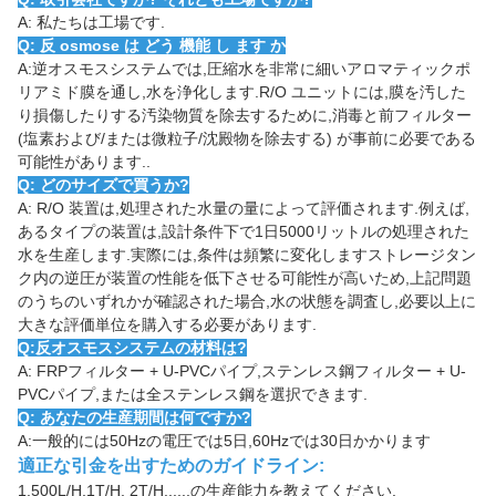
A: 私たちは工場です.
Q: 反 osmose は どう 機能 し ます か
A:逆オスモスシステムでは,圧縮水を非常に細いアロマティックポ
リアミド膜を通し,水を浄化します.R/O ユニットには,膜を汚した
り損傷したりする汚染物質を除去するために,消毒と前フィルター
(塩素および/または微粒子/沈殿物を除去する) が事前に必要である
可能性があります..
Q: どのサイズで買うか?
A: R/O 装置は,処理された水量の量によって評価されます.例えば,
あるタイプの装置は,設計条件下で1日5000リットルの処理された
水を生産します.実際には,条件は頻繁に変化しますストレージタン
ク内の逆圧が装置の性能を低下させる可能性が高いため,上記問題
のうちのいずれかが確認された場合,水の状態を調査し,必要以上に
大きな評価単位を購入する必要があります.
Q:反オスモスシステムの材料は?
A: FRPフィルター + U-PVCパイプ,ステンレス鋼フィルター + U-
PVCパイプ,または全ステンレス鋼を選択できます.
Q: あなたの生産期間は何ですか?
A:一般的には50Hzの電圧では5日,60Hzでは30日かかります
適正な引金を出すためのガイドライン:
1.
500L/H,1T/H, 2T/H......の生産能力を教えてください.