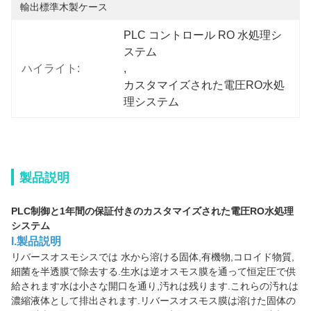
輸出標準木製ケース
PLC コントロール RO 水処理シ
ステム
ハイライト:
, 
カスタマイズされた電圧RO水処
理システム
製品説明
PLC制御と1年間の保証付きのカスタマイズされた電圧RO水処理
システム
I.製品説明
リバースオスモシスでは 水から溶ける固体,有機物,コロイド物質,
細菌を半透膜で除去する.生水は逆オスモス膜を通って恒定圧で供
給されます水は小さな開口を通り,汚れは残ります.これらの汚れは
濃縮液体として排出されます.リバースオスモス膜は溶けた固体の