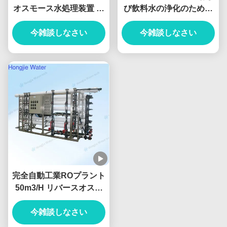
オスモース水処理装置 調
び飲料水の浄化のための
整可能
ステンレス鋼逆オスモス
今雑談しなさい
今雑談しなさい
システム
完全自動工業ROプラント
50m3/H リバースオスモ
ース水濾過システム
今雑談しなさい