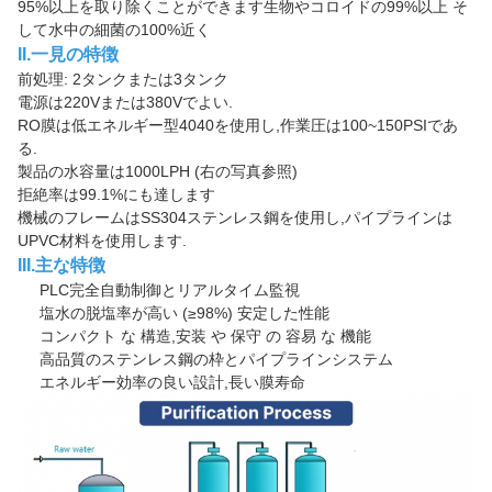
95%以上を取り除くことができます生物やコロイドの99%以上 そ
して水中の細菌の100%近く
II.一見の特徴
前処理: 2タンクまたは3タンク
電源は220Vまたは380Vでよい.
RO膜は低エネルギー型4040を使用し,作業圧は100~150PSIであ
る.
製品の水容量は1000LPH (右の写真参照)
拒絶率は99.1%にも達します
機械のフレームはSS304ステンレス鋼を使用し,パイプラインは
UPVC材料を使用します.
III.主な特徴
PLC完全自動制御とリアルタイム監視
塩水の脱塩率が高い (≥98%) 安定した性能
コンパクト な 構造,安装 や 保守 の 容易 な 機能
高品質のステンレス鋼の枠とパイプラインシステム
エネルギー効率の良い設計,長い膜寿命