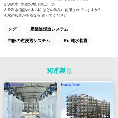
2.
源泉水 (水道水/地下水...) は?
3.
飲料水/瓶詰め水 (水) はどの製品に使用されていますか?
4.
水の報告があるなら 送ってください
タグ:
産業逆浸透システム
市販の逆浸透システム
Ro 純水装置
関連製品