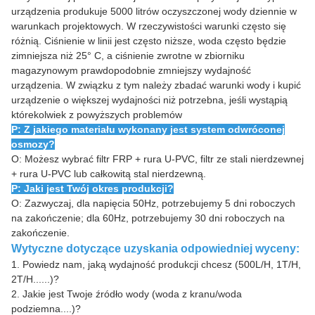
urządzenia produkuje 5000 litrów oczyszczonej wody dziennie w
warunkach projektowych. W rzeczywistości warunki często się
różnią. Ciśnienie w linii jest często niższe, woda często będzie
zimniejsza niż 25° C, a ciśnienie zwrotne w zbiorniku
magazynowym prawdopodobnie zmniejszy wydajność
urządzenia. W związku z tym należy zbadać warunki wody i kupić
urządzenie o większej wydajności niż potrzebna, jeśli wystąpią
którekolwiek z powyższych problemów
P: Z jakiego materiału wykonany jest system odwróconej
osmozy?
O: Możesz wybrać filtr FRP + rura U-PVC, filtr ze stali nierdzewnej
+ rura U-PVC lub całkowitą stal nierdzewną.
P: Jaki jest Twój okres produkcji?
O: Zazwyczaj, dla napięcia 50Hz, potrzebujemy 5 dni roboczych
na zakończenie; dla 60Hz, potrzebujemy 30 dni roboczych na
zakończenie.
Wytyczne dotyczące uzyskania odpowiedniej wyceny:
1.
Powiedz nam, jaką wydajność produkcji chcesz (500L/H, 1T/H,
2T/H......)?
2.
Jakie jest Twoje źródło wody (woda z kranu/woda
podziemna....)?