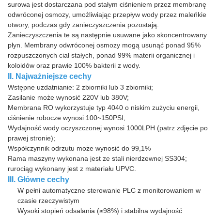
surowa jest dostarczana pod stałym ciśnieniem przez membranę
odwróconej osmozy, umożliwiając przepływ wody przez maleńkie
otwory, podczas gdy zanieczyszczenia pozostają.
Zanieczyszczenia te są następnie usuwane jako skoncentrowany
płyn. Membrany odwróconej osmozy mogą usunąć ponad 95%
rozpuszczonych ciał stałych, ponad 99% materii organicznej i
koloidów oraz prawie 100% bakterii z wody.
II. Najważniejsze cechy
Wstępne uzdatnianie: 2 zbiorniki lub 3 zbiorniki;
Zasilanie może wynosić 220V lub 380V;
Membrana RO wykorzystuje typ 4040 o niskim zużyciu energii,
ciśnienie robocze wynosi 100~150PSI;
Wydajność wody oczyszczonej wynosi 1000LPH (patrz zdjęcie po
prawej stronie);
Współczynnik odrzutu może wynosić do 99,1%
Rama maszyny wykonana jest ze stali nierdzewnej SS304;
rurociąg wykonany jest z materiału UPVC.
III. Główne cechy
W pełni automatyczne sterowanie PLC z monitorowaniem w
czasie rzeczywistym
Wysoki stopień odsalania (≥98%) i stabilna wydajność