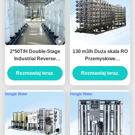
2*50T/H Double-Stage
130 m3/h Duża skala RO
Industrial Reverse
Przemysłowe
Osmosis Water System
urządzenia
Produced For Ultrapure
Rozmawiaj teraz.
oczyszczające wodę
Rozmawiaj teraz.
Water
380V/220V