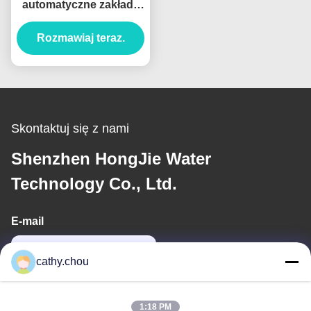
automatyczne zakłady
RO przemysłowe
50m3/h System filtracji
Rozmawiaj teraz.
wody przez odwrotną
osmozę
Skontaktuj się z nami
Shenzhen HongJie Water
Technology Co., Ltd.
E-mail
cathy@szhjwater.com
cathy.chou
Nasz adres
1:18 PM