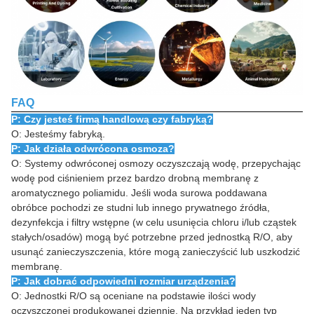
FAQ
P: Czy jesteś firmą handlową czy fabryką?
O: Jesteśmy fabryką.
P: Jak działa odwrócona osmoza?
O: Systemy odwróconej osmozy oczyszczają wodę, przepychając
wodę pod ciśnieniem przez bardzo drobną membranę z
aromatycznego poliamidu. Jeśli woda surowa poddawana
obróbce pochodzi ze studni lub innego prywatnego źródła,
dezynfekcja i filtry wstępne (w celu usunięcia chloru i/lub cząstek
stałych/osadów) mogą być potrzebne przed jednostką R/O, aby
usunąć zanieczyszczenia, które mogą zanieczyścić lub uszkodzić
membranę.
P: Jak dobrać odpowiedni rozmiar urządzenia?
O: Jednostki R/O są oceniane na podstawie ilości wody
oczyszczonej produkowanej dziennie. Na przykład jeden typ